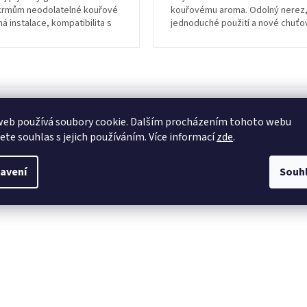
krmům neodolatelné kouřové
kouřovému aroma. Odolný nerez
á instalace, kompatibilita s
jednoduché použití a nové chuťo
dely...
zážitky na dosah – ideální volba...
web používá soubory cookie. Dalším procházením tohoto webu
jete souhlas s jejich používáním. Více informací
zde
.
avení
Souh