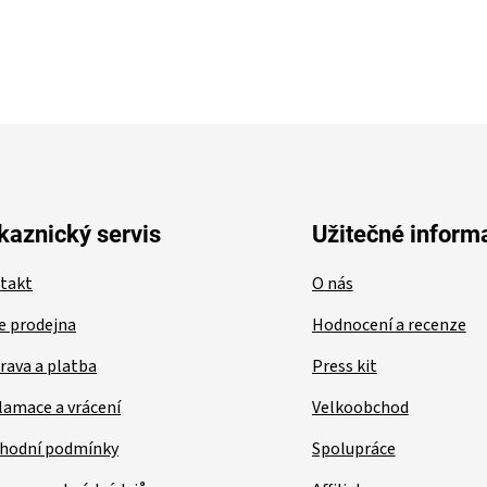
kaznický servis
Užitečné inform
takt
O nás
e prodejna
Hodnocení a recenze
rava a platba
Press kit
lamace a vrácení
Velkoobchod
hodní podmínky
Spolupráce