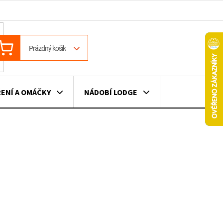
ÁKUPNÍ
Prázdný košík
OŠÍK
ENÍ A OMÁČKY
NÁDOBÍ LODGE
ILE
VÍNO
DÁRKOVÉ POUKAZY