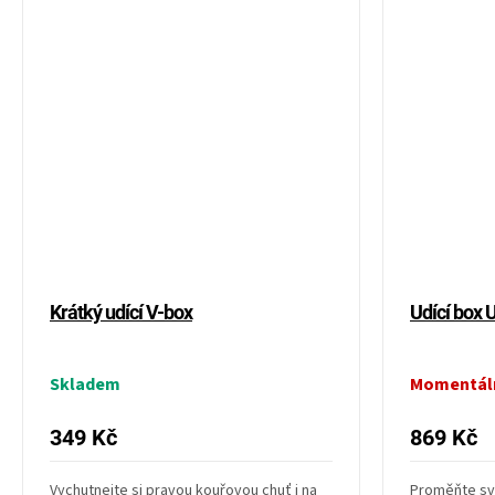
Krátký udící V-box
Udící box 
Skladem
Momentál
349 Kč
869 Kč
Vychutnejte si pravou kouřovou chuť i na
Proměňte svůj