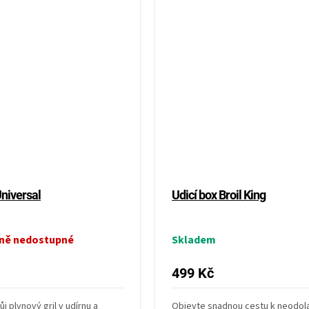
Universal
Udicí box Broil King
ně nedostupné
Skladem
499 Kč
 plynový gril v udírnu a
Objevte snadnou cestu k neodol