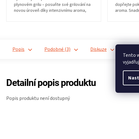
plynovém grilu – posuňte své grilování na
dopřejte po
novou úroveň díky intenzivnímu aroma,
aroma. Snadn
které jednoduše...
vybranými mo
Popis
Podobné (3)
Diskuze
Tento 
vyjadřu
Nast
Detailní popis produktu
Popis produktu není dostupný