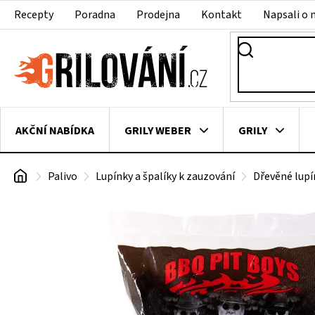
Přejít
Recepty
Poradna
Prodejna
Kontakt
Napsali o 
na
obsah
AKČNÍ NABÍDKA
GRILY WEBER
GRILY
Domů
Palivo
Lupínky a špalíky k zauzování
Dřevěné lupí
VAKUOVAČKY
LEDNICE NA ZRÁNÍ MASA
VEN