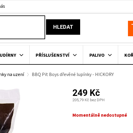
nás
HLEDAT
N
K
UDÍRNY
PŘÍSLUŠENSTVÍ
PALIVO
KOŘ
nky na uzení
BBQ Pit Boys dřevěné lupínky - HICKORY
KOVNÍ KUCHYNĚ
KNIHY O GRILOVÁNÍ
HAVAJSKÉ KOŠ
249 Kč
ZNAČKY
205,79 Kč bez DPH
Měrná
cena:
Momentálně nedostupné