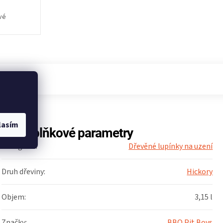
,
vé
lasím
Doplňkové parametry
Kategorie
:
Dřevěné lupínky na uzení
Druh dřeviny
:
Hickory
Objem
:
3,15 l
Značky
:
BBQ Pit Boys