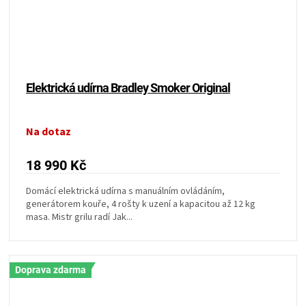
Elektrická udírna Bradley Smoker Original
Na dotaz
18 990 Kč
Domácí elektrická udírna s manuálním ovládáním,
generátorem kouře, 4 rošty k uzení a kapacitou až 12 kg
masa. Mistr grilu radí Jak...
Doprava zdarma