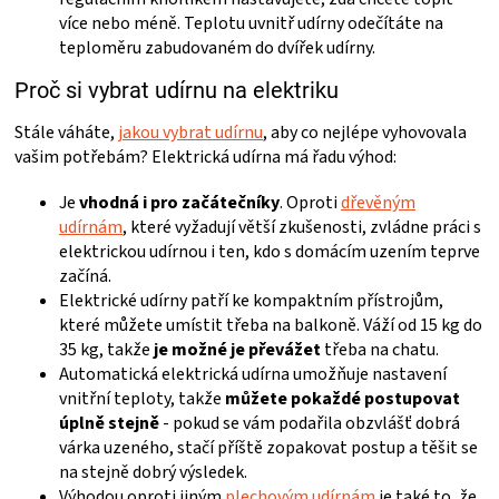
více nebo méně. Teplotu uvnitř udírny odečítáte na
teploměru zabudovaném do dvířek udírny.
Proč si vybrat udírnu na elektriku
Stále váháte,
jakou vybrat udírnu
, aby co nejlépe vyhovovala
vašim potřebám? Elektrická udírna má řadu výhod:
Je
vhodná i pro začátečníky
. Oproti
dřevěným
udírnám
, které vyžadují větší zkušenosti, zvládne práci s
elektrickou udírnou i ten, kdo s domácím uzením teprve
začíná.
Elektrické udírny patří ke kompaktním přístrojům,
které můžete umístit třeba na balkoně. Váží od 15 kg do
35 kg, takže
je možné je převážet
třeba na chatu.
Automatická elektrická udírna umožňuje nastavení
vnitřní teploty, takže
můžete pokaždé postupovat
úplně stejně
- pokud se vám podařila obzvlášť dobrá
várka uzeného, stačí příště zopakovat postup a těšit se
na stejně dobrý výsledek.
Výhodou oproti jiným
plechovým udírnám
je také to, že