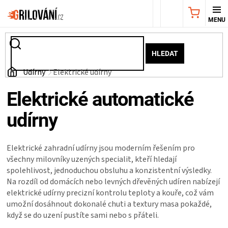
Přejít
NÁKUPNÍ
na
obsah
KOŠÍK
AKČNÍ
HLEDAT
NABÍDKA
Domů
Udírny
Elektrické udírny
Elektrické automatické
GRILY
udírny
WEBER
Elektrické zahradní udírny jsou moderním řešením pro
GRILY
všechny milovníky uzených specialit, kteří hledají
spolehlivost, jednoduchou obsluhu a konzistentní výsledky.
UDÍRNY
Na rozdíl od domácích nebo levných dřevěných udíren nabízejí
elektrické udírny precizní kontrolu teploty a kouře, což vám
PŘÍSLUŠENSTVÍ
umožní dosáhnout dokonalé chuti a textury masa pokaždé,
když se do uzení pustíte sami nebo s přáteli.