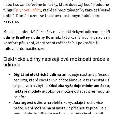
nebo lisované dřevěné briketky, které dodávají kouř. Podobně
fungují
plynové udírny
, které se mezi zákazníky také těší velké
oblibě. Domácí uzení se tak stává dostupným takřka pro
každého.
Mezi nejspolehlivější značky mezi elektrickými udírnami patří
udírny Bradley
a
udírny Borniak
. Tyto kvalitní udírny nabízejí
komfort při uzení, který ocení začátečníci i pokročilejší
milovníci domácího uzení.
Elektrické udírny nabízejí dvě možnosti práce s
udírnou:
Digitální elektrická udírna
umožňuje nastavit přesnou
teplotu, které chcete uvnitř dosáhnout, a termostat už
se postará o zbytek.
Obsluha vyžaduje minimum času
,
některé modely je dokonce možné ovládat přes mobilní
telefon.
Analogová udírna
na elektriku vyžaduje trochu více
práce. Není možné na ní nastavit přesnou teplotu, ale
regulačním knoflíkem nastavujete, zda chcete topit