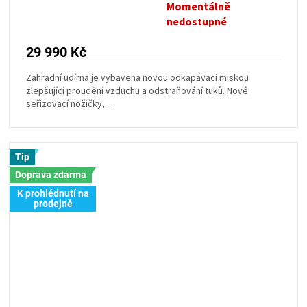
Momentálně
Průměrné
nedostupné
hodnocení
produktu
29 990 Kč
je
5,0
Zahradní udírna je vybavena novou odkapávací miskou
z
zlepšující proudění vzduchu a odstraňování tuků. Nové
5
seřizovací nožičky,...
hvězdiček.
Tip
Doprava zdarma
K prohlédnutí na
prodejně