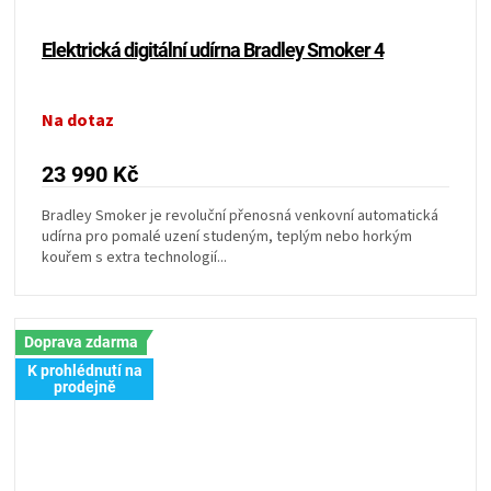
Elektrická digitální udírna Bradley Smoker 4
Na dotaz
23 990 Kč
Bradley Smoker je revoluční přenosná venkovní automatická
udírna pro pomalé uzení studeným, teplým nebo horkým
kouřem s extra technologií...
Doprava zdarma
K prohlédnutí na
prodejně