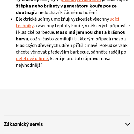
štěpka nebo brikety v generátoru kouře pouze
doutnají
a nedochází k žádnému hoření.
Elektrické udírny umožňují vyzkoušet všechny
udící
techniky
a všechny teploty kouře, v některých připravíte
i klasické barbecue.
Maso má jemnou chuť a krásnou
barvu
, což si často zamilují i ti, kterým připadá maso z
klasických dřevěných udíren příliš tmavé. Pokud se však
chcete věnovat především barbecue, sáhněte raději po
peletové udírně
, která je pro tuto úpravu masa
nejvhodnější.
Z
á
p
a
t
Zákaznický servis
í