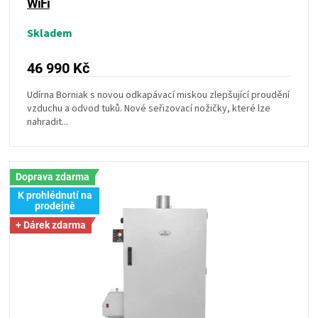
WiFi
ZRÁNÍ
Skladem
MASA
46 990 Kč
Udírna Borniak s novou odkapávací miskou zlepšující proudění
VENKOVNÍ
vzduchu a odvod tuků. Nové seřizovací nožičky, které lze
nahradit...
KUCHYNĚ
KNIHY
Doprava zdarma
K prohlédnutí na
prodejně
O
+ Dárek zdarma
GRILOVÁNÍ
HAVAJSKÉ