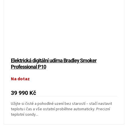
Elektrická digitální udírna Bradley Smoker
Professional P10
Na dotaz
39 990 Kč
Užijte si čisté a pohodlné uzení bez starostí – stačí nastavit
teplotu i čas a vše ostatní proběhne automaticky. Precizní
teplotní sondy...