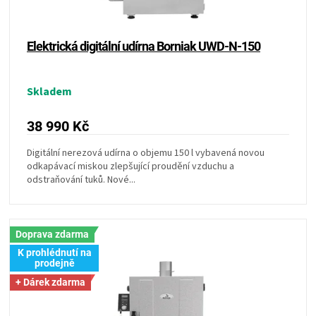
KOŠILE
VÍNO
Elektrická digitální udírna Borniak UWD-N-150
DÁRKOVÉ
Skladem
POUKAZY
38 990 Kč
Digitální nerezová udírna o objemu 150 l vybavená novou
ZNAČKY
odkapávací miskou zlepšující proudění vzduchu a
odstraňování tuků. Nové...
MĚNA
(CZK)
Doprava zdarma
K prohlédnutí na
prodejně
PŘIHLÁŠENÍ
+ Dárek zdarma