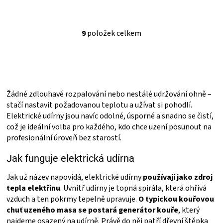
9
položek celkem
O
v
l
á
d
a
Žádné zdlouhavé rozpalování nebo nestálé udržování ohně –
c
í
stačí nastavit požadovanou teplotu a užívat si pohodlí.
p
Elektrické udírny jsou navíc odolné, úsporné a snadno se čistí,
r
což je ideální volba pro každého, kdo chce uzení posunout na
v
profesionální úroveň bez starostí.
k
y
Jak funguje elektrická udírna
v
ý
Jak už název napovídá, elektrické udírny
používají jako zdroj
p
tepla elektřinu
. Uvnitř udírny je topná spirála, která ohřívá
i
s
vzduch a ten pokrmy tepelně upravuje.
O typickou kouřovou
u
chuť uzeného masa se postará generátor kouře
, který
najdeme osazený na udírně. Právě do něj patří dřevní štěpka