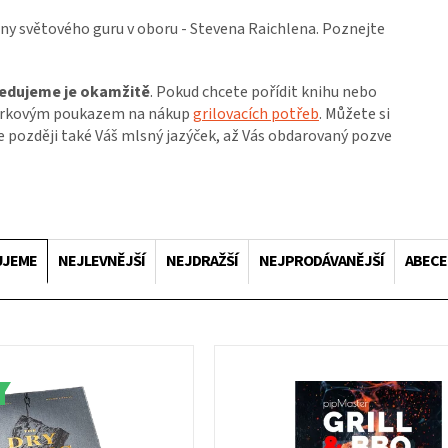
lny světového guru v oboru - Stevena Raichlena. Poznejte
edujeme je okamžitě
. Pokud chcete pořídit knihu nebo
rkovým poukazem na nákup
grilovacích potřeb
. Můžete si
le později také Váš mlsný jazýček, až Vás obdarovaný pozve
UJEME
NEJLEVNĚJŠÍ
NEJDRAŽŠÍ
NEJPRODÁVANĚJŠÍ
ABEC