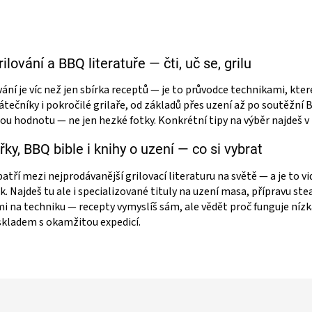
v
a
á
c
n
í
í
p
r
ilování a BBQ literatuře — čti, uč se, grilu
v
k
vání je víc než jen sbírka receptů — je to průvodce technikami, kt
y
tečníky i pokročilé grilaře, od základů přes uzení až po soutěžní BB
v
nou hodnotu — ne jen hezké fotky. Konkrétní tipy na výběr najdeš v
ý
p
y, BBQ bible i knihy o uzení — co si vybrat
i
s
tří mezi nejprodávanější grilovací literaturu na světě — a je to v
u
ik. Najdeš tu ale i specializované tituly na uzení masa, přípravu 
i na techniku — recepty vymyslíš sám, ale vědět proč funguje nízká
ladem s okamžitou expedicí.