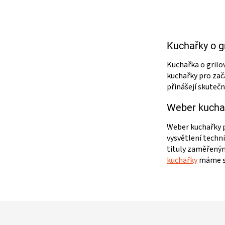
Kuchařky o gr
Kuchařka o grilo
kuchařky pro začá
přinášejí skuteč
Weber kuchařk
Weber kuchařky pa
vysvětlení techn
tituly zaměřeným
kuchařky
máme sk
Z
á