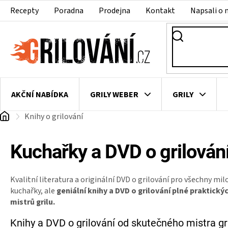
Přejít
Recepty
Poradna
Prodejna
Kontakt
Napsali o 
na
obsah
AKČNÍ NABÍDKA
GRILY WEBER
GRILY
Domů
Knihy o grilování
VAKUOVAČKY
LEDNICE NA ZRÁNÍ MASA
VEN
Kuchařky a DVD o grilován
Kvalitní literatura a originální DVD o grilování pro všechny mil
kuchařky, ale
geniální knihy a DVD o grilování plné praktick
mistrů grilu.
Knihy a DVD o grilování od skutečného mistra gr