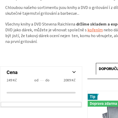
Chloubou našeho sortimentu jsou knihy a DVD o grilování í z dí
skutečné tajemství grilování a barbecue...
Všechny knihy a DVD Stevena Raichlena
držíme skladem a exp
DVD jako dárek, můžete je věnovat společně s
kořením
nebo dá
být jistí, že takový dárek ocení nejen ten, komu ho věnujete, a
na první grilování.
Ř
a
P
DOPORUČ
z
Cena
o
e
s
249
Kč
2089
Kč
n
t
í
r
V
p
Tip
a
ý
r
n
Doprava zdarma
p
o
n
i
d
í
s