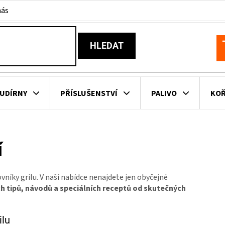
nás
HLEDAT
N
K
UDÍRNY
PŘÍSLUŠENSTVÍ
PALIVO
KOŘ
KOVNÍ KUCHYNĚ
KNIHY O GRILOVÁNÍ
HAVAJSKÉ KOŠ
í
ZNAČKY
ovníky grilu. V naší nabídce nenajdete jen obyčejné
ých tipů, návodů a speciálních receptů od skutečných
ilu