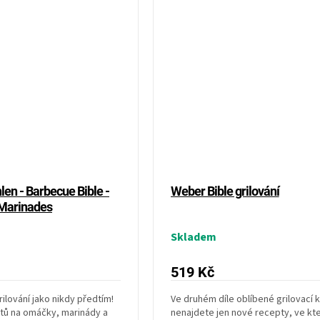
len - Barbecue Bible -
Weber Bible grilování
Marinades
Skladem
519 Kč
ilování jako nikdy předtím!
Ve druhém díle oblíbené grilovací 
tů na omáčky, marinády a
nenajdete jen nové recepty, ve kt