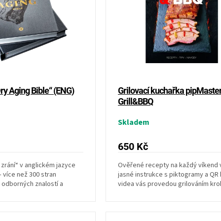
ry Aging Bible“ (ENG)
Grilovací kuchařka pipMaste
Grill&BBQ
Skladem
650 Kč
 zrání“ v anglickém jazyce
Ověřené recepty na každý víkend 
 více než 300 stran
jasné instrukce s piktogramy a QR
odborných znalostí a
videa vás provedou grilováním kro
í masa a...
krokem. Vše...