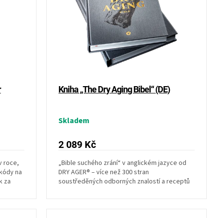
r
Kniha „The Dry Aging Bibel“ (DE)
Skladem
2 089 Kč
v roce,
„Bible suchého zrání“ v anglickém jazyce od
 kódy na
DRY AGER® – více než 300 stran
k za
soustředěných odborných znalostí a receptů
na zrání masa a...