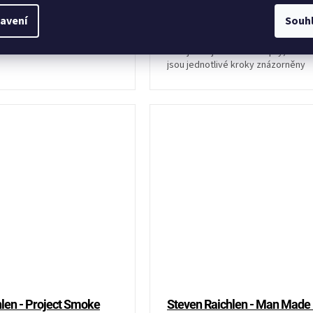
519 Kč
avení
Souh
Ve druhém díle oblíbené grilovací 
nenajdete jen nové recepty, ve kt
jsou jednotlivé kroky znázorněny
fotograficky.
len - Project Smoke
Steven Raichlen - Man Made