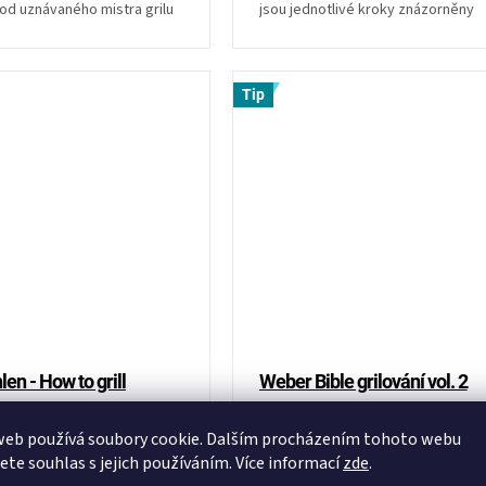
 od uznávaného mistra grilu
jsou jednotlivé kroky znázorněny
fotograficky.
Tip
en - How to grill
Weber Bible grilování vol. 2
web používá soubory cookie. Dalším procházením tohoto webu
Skladem
jete souhlas s jejich používáním. Více informací
zde
.