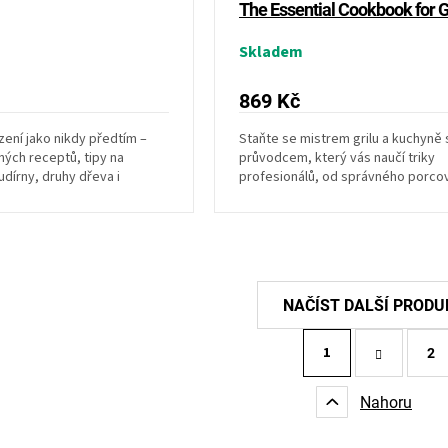
The Essential Cookbook for 
Skladem
869 Kč
zení jako nikdy předtím –
Staňte se mistrem grilu a kuchyně 
ných receptů, tipy na
průvodcem, který vás naučí triky
dírny, druhy dřeva i
profesionálů, od správného porco
í. Naučte...
masa po zvládnutí několika...
S
1
t
2
O
r
v
á
l
Nahoru
n
á
k
d
o