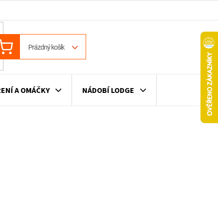
ÁKUPNÍ
Prázdný košík
OŠÍK
ENÍ A OMÁČKY
NÁDOBÍ LODGE
ILE
VÍNO
DÁRKOVÉ POUKAZY