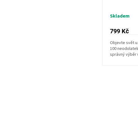
Skladem
799 Kč
Objevte svět u
100 neodolatel
správný výběr u
kořenících směs