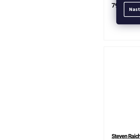
799 Kč
Nast
Steven Raich