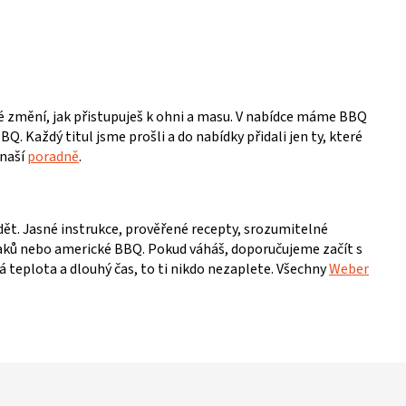
eré změní, jak přistupuješ k ohni a masu. V nabídce máme BBQ
Q. Každý titul jsme prošli a do nabídky přidali jen ty, které
 naší
poradně
.
idět. Jasné instrukce, prověřené recepty, srozumitelné
steaků nebo americké BBQ. Pokud váháš, doporučujeme začít s
 teplota a dlouhý čas, to ti nikdo nezaplete. Všechny
Weber