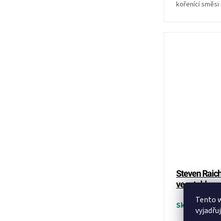
kořenící směsi
vás provede...
Steven Raichl
vegetables
Tento 
Skladem
vyjadřu