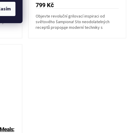
799 Kč
lasím
kuchařky
Objevte revoluční grilovací inspiraci od
erých
světového šampiona! Sto neodolatelných
receptů propojuje moderní techniky s
osvědčenou klasikou...
 Meals: