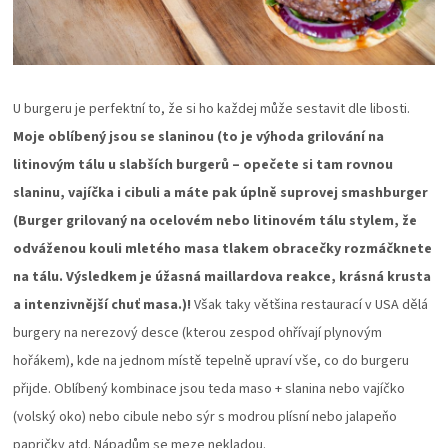
U burgeru je perfektní to, že si ho každej může sestavit dle libosti.
Moje oblíbený jsou se slaninou (to je výhoda grilování na
litinovým tálu u slabších burgerů – opečete si tam rovnou
slaninu, vajíčka i cibuli a máte pak úplně suprovej smashburger
(Burger grilovaný na ocelovém nebo litinovém tálu stylem, že
odváženou kouli mletého masa tlakem obracečky rozmáčknete
na tálu. Výsledkem je úžasná maillardova reakce, krásná krusta
a intenzivnější chuť masa.)!
Však taky většina restaurací v USA dělá
burgery na nerezový desce (kterou zespod ohřívají plynovým
hořákem), kde na jednom místě tepelně upraví vše, co do burgeru
přijde. Oblíbený kombinace jsou teda maso + slanina nebo vajíčko
(volský oko) nebo cibule nebo sýr s modrou plísní nebo jalapeňo
papričky atd. Nápadům se meze nekladou.