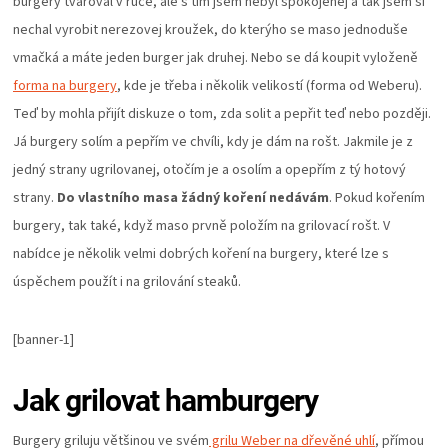
burgery tvaroval v ruce, ale s tím jsem nebyl spokojenej a tak jsem si
nechal vyrobit nerezovej kroužek, do kterýho se maso jednoduše
vmačká a máte jeden burger jak druhej. Nebo se dá koupit vyloženě
forma na burgery
, kde je třeba i několik velikostí (forma od Weberu).
Teď by mohla přijít diskuze o tom, zda solit a pepřit teď nebo později.
Já burgery solím a pepřím ve chvíli, kdy je dám na rošt. Jakmile je z
jedný strany ugrilovanej, otočím je a osolím a opepřím z tý hotový
strany.
Do vlastního masa žádný koření nedávám
. Pokud kořením
burgery, tak také, když maso prvně položím na grilovací rošt. V
nabídce je několik velmi dobrých koření na burgery, které lze s
úspěchem použít i na grilování steaků.
[banner-1]
Jak grilovat hamburgery
Burgery griluju většinou ve svém
grilu Weber na dřevěné uhlí
, přímou