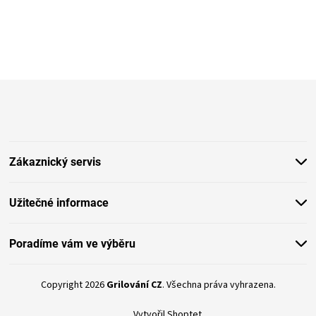
Z
á
p
a
t
Zákaznický servis
í
Užitečné informace
Poradíme vám ve výběru
Copyright 2026
Grilování CZ
. Všechna práva vyhrazena.
Vytvořil Shoptet