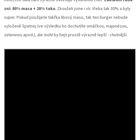
zní: 80% masa + 20% tuku
. Zkoušeli jsme i víc třeba tak 30% a byly
super. Pokud použijete takřka libový maso, tak ten burger nebude
vyloženě špatnej (ve výsledku ho dochutíte omáčkou, majonézou,
zeleninou apod.), ale mohl by bejt prostě výrazně lepší - chutnější.