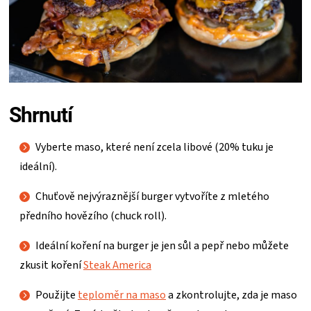
Shrnutí
Vyberte maso, které není zcela libové (20% tuku je
ideální).
Chuťově nejvýraznější burger vytvoříte z mletého
předního hovězího (chuck roll).
Ideální koření na burger je jen sůl a pepř nebo můžete
zkusit koření
Steak America
Použijte
teploměr na maso
a zkontrolujte, zda je maso