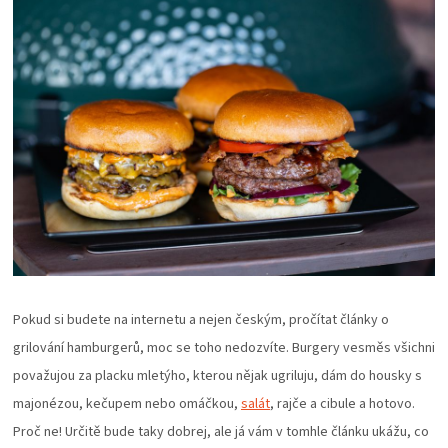
ZRÁNÍ
MASA
VENKOVNÍ
KUCHYNĚ
KNIHY
O
Pokud si budete na internetu a nejen českým, pročítat články o
grilování hamburgerů, moc se toho nedozvíte. Burgery vesměs všichni
GRILOVÁNÍ
považujou za placku mletýho, kterou nějak ugriluju, dám do housky s
HAVAJSKÉ
majonézou, kečupem nebo omáčkou,
salát
, rajče a cibule a hotovo.
Proč ne! Určitě bude taky dobrej, ale já vám v tomhle článku ukážu, co