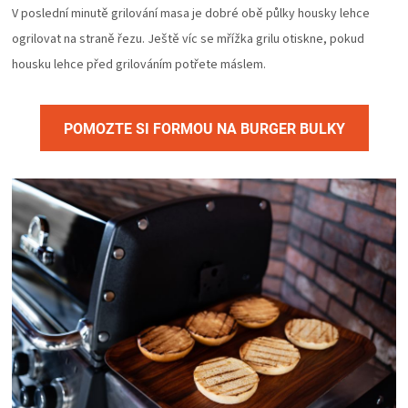
V poslední minutě grilování masa je dobré obě půlky housky lehce
ogrilovat na straně řezu. Ještě víc se mřížka grilu otiskne, pokud
housku lehce před grilováním potřete máslem.
POMOZTE SI FORMOU NA BURGER BULKY