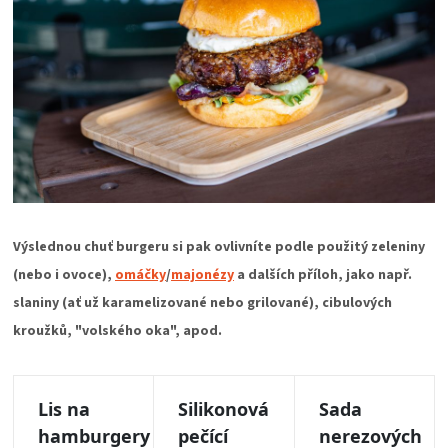
Výslednou chuť burgeru si pak ovlivníte podle použitý zeleniny
(nebo i ovoce),
omáčky
/
majonézy
a dalších příloh, jako např.
slaniny (ať už karamelizované nebo grilované), cibulových
kroužků, "volského oka", apod.