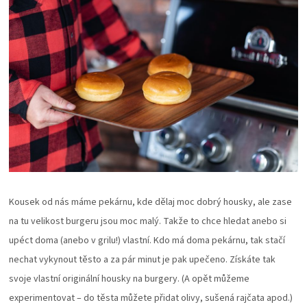
Kousek od nás máme pekárnu, kde dělaj moc dobrý housky, ale zase
na tu velikost burgeru jsou moc malý. Takže to chce hledat anebo si
upéct doma (anebo v grilu!) vlastní. Kdo má doma pekárnu, tak stačí
nechat vykynout těsto a za pár minut je pak upečeno. Získáte tak
svoje vlastní originální housky na burgery. (A opět můžeme
experimentovat – do těsta můžete přidat olivy, sušená rajčata apod.)