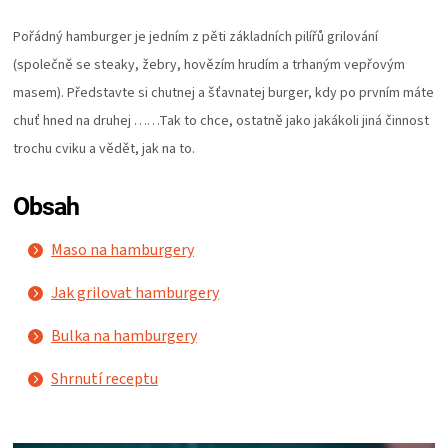
PALIVO
Pořádný hamburger je jedním z pěti základních pilířů grilování
KOŘENÍ
(společně se steaky, žebry, hovězím hrudím a trhaným vepřovým
masem). Představte si chutnej a šťavnatej burger, kdy po prvním máte
A
chuť hned na druhej ……Tak to chce, ostatně jako jakákoli jiná činnost
trochu cviku a vědět, jak na to.
OMÁČKY
Obsah
NÁDOBÍ
Maso na hamburgery
LODGE
Jak grilovat hamburgery
VAKUOVAČKY
Bulka na hamburgery
LEDNICE
Shrnutí receptu
NA