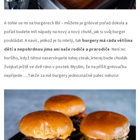
A tohle se mi na burgerech líbí – můžete je grilovat pořad dokola a
pořád budete mít nápady na nový a nový chutě, jak si svůj burger
poskládat. A navíc, jelikož je to mletý, tak
burgery má ráda většina
dětí a nepohrdnou jima ani naše rodiče a prarodiče
. Není nic
horšího, když tátovi naservírujete tuhej steak, kterej bude chudák
žvejkat ještě ve dvě ráno v posteli. Myslím, že na příští grilovačku
nepřijede…..Takže za mě burgery jednoznačně palec nahoru!