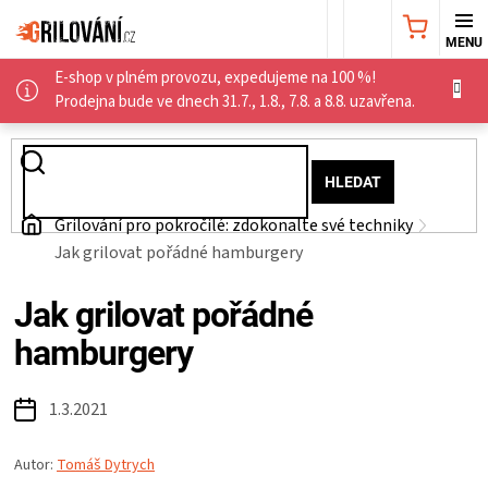
Přejít
NÁKUPNÍ
na
obsah
E-shop v plném provozu, expedujeme na 100 %!
KOŠÍK
AKČNÍ
Prodejna bude ve dnech 31.7., 1.8., 7.8. a 8.8. uzavřena.
NABÍDKA
HLEDAT
GRILY
Domů
Grilování pro pokročilé: zdokonalte své techniky
Jak grilovat pořádné hamburgery
WEBER
Jak grilovat pořádné
GRILY
hamburgery
UDÍRNY
1.3.2021
PŘÍSLUŠENSTVÍ
Autor:
Tomáš Dytrych