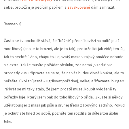
sebe, proložím je pečícím papírem a
zavakuované
dám zamrazit.
[banner-2]
Často se i v obchodě stává, že "běžné" přední hovězí na pultě je až
moc libový (ano je to hrozný, ale je to tak), protože lidi jak viděj ten lůj,
tak to nechtějí. Ano, chápu to. Lojovatý maso v rajský omáčce nebude
nic extra. Takže musíte požádat obsluhu, zda nemá „vzadu“ víc
prorostlý kus. Připravte se na to, že na vás budou divně koukat, ale to
neřešte. Úkol zní jasně – ugrilovat pořádnej, velkej a šťavnatej burger!
Párkrát se mi taky stalo, že jsem prostě musel koupit vyloženě ty
odřezky loje, který jsem pak do toho libovýho přidal. Zkuste si někdy
udělat burger z masa jak píšu a druhej třeba z libovýho zadního. Pokud
je ochutnáte hned po sobě, poznáte ten rozdíl a tu důležitou úlohu
tuku.