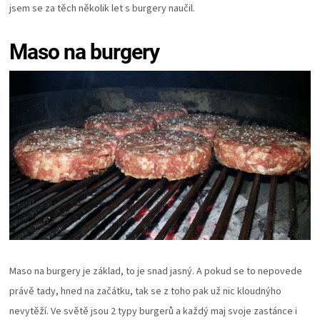
KOŠILE
jsem se za těch několik let s burgery naučil.
VÍNO
Maso na burgery
DÁRKOVÉ
POUKAZY
ZNAČKY
MĚNA
(CZK)
Maso na burgery je základ, to je snad jasný. A pokud se to nepovede
PŘIHLÁŠENÍ
právě tady, hned na začátku, tak se z toho pak už nic kloudnýho
nevytěží. Ve světě jsou 2 typy burgerů a každý maj svoje zastánce i