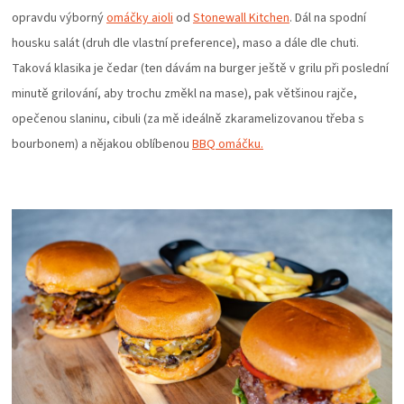
opravdu výborný
omáčky aioli
od
Stonewall Kitchen
. Dál na spodní
housku salát (druh dle vlastní preference), maso a dále dle chuti.
Taková klasika je čedar (ten dávám na burger ještě v grilu při poslední
minutě grilování, aby trochu změkl na mase), pak většinou rajče,
opečenou slaninu, cibuli (za mě ideálně zkaramelizovanou třeba s
bourbonem) a nějakou oblíbenou
BBQ omáčku.