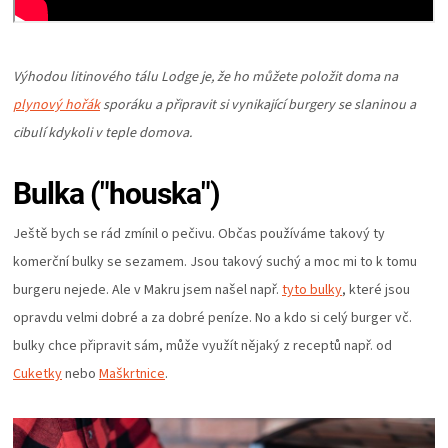
Výhodou litinového tálu Lodge je, že ho můžete položit doma na
plynový hořák
sporáku a připravit si vynikající burgery se slaninou a
cibulí kdykoli v teple domova.
Bulka ("houska")
Ještě bych se rád zmínil o pečivu. Občas používáme takový ty
komerční bulky se sezamem. Jsou takový suchý a moc mi to k tomu
burgeru nejede. Ale v Makru jsem našel např.
tyto bulky
, které jsou
opravdu velmi dobré a za dobré peníze. No a kdo si celý burger vč.
bulky chce připravit sám, může využít nějaký z receptů např. od
Cuketky
nebo
Maškrtnice
.