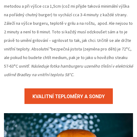
metodou a při výšce cca 1,5cm (což mi přijde taková minimální výška
na pořádný chutný burger) to vychází cca 3-4 minuty z každé strany.
Záleží na výšce burgeru, teplotě v grilu a na roštu, apod. Ale nejsou to
2 minuty a není to 8 minut. Toto si každý musí odzkoušet sám a to je
právě to umění grilování – ugrilovat to tak, jak chci. Určitě se ale držte
vnitřní teploty. Absolutní "bezpečná jistota (zejména pro děti) je 72°C,
ale pokud ho budete chtít medium, pak je to jako u hovězího steaku
57-63°C uvnitř.
Následuje fotka hamburgeru uzeného třešní v elektrické
udírně Bradley na vnitřní teplotu 58°C.
KVALITNÍ TEPLOMĚRY A SONDY