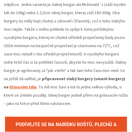
odpůrce. Jedna varianta je slabej burger ala McDonald´s (váží myslím
tak do 100g) nebo 1-2,5cm silnej burger, kterej váží 180-300g. Oba
burgery by měly bejt chutný a zároveň i šťavnatý, což u toho slabýho
moc nejde. Takže z mého pohledu to spěje k tomu pořádnýmu
vysokýmu burgeru, kterej mi chutná středně propečenej (tady pozor
USDA minimum na bezpečné propečení je stanoveno na 72°C, což
zase moc neladí s tou střední propečeností). U vysokýho burgeru
máte totiž čas si to pohlídat časově, abyste ho moc nevysušili. Slabej
burger je ugrilovanej za "pár vteřin" a tak tam toho času moc není. Co
se ještě dá udělat, je
připravovat slabý burgery (smash burgery)
na
litinovým tálu
. To mě moc baví a má to jednu velkou výhodu, o
které se zmíním později. Silnej burger jedině přímo na grilovacím roštu
– jako na fotce před tímto odstavcem.
PODÍVEJTE SE NA NABÍDKU ROŠTŮ, PLECHŮ A