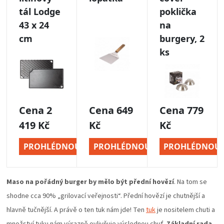
Maso na pořádný burger by mělo být přední hovězí
. Na tom se
shodne cca 90% „grilovací veřejnosti“. Přední hovězí je chutnější a
hlavně tučnější. A právě o ten tuk nám jde! Ten
tuk
je nositelem chuti a
množství tuku nám výrazně ovlivňuje výslednou chuť.
Základní rada