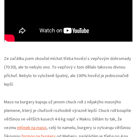
Ze začátku jsem zkoušel míchat třeba hovězí s vepřovým dohromady
(70:30), ale to nebylo ono. To vepřový v tom dělalo takovou divnou
příchuť. Nebylo to vyloženě špatný, ale 100% hovězí je jednoznačně
lepší.
Maso na burgery kupuju už jenom chuck roll z nějakýho masnýho
plemene, který je chuťově rozhodně výrazně lepší. Chuck roll koupíte
většinou ve větších kusech 4-6 kg např. v Makru.
Dělám to tak, že
vezmu
mlýnek na maso
, celý to namelu,
burgery si vytvaruju většinou
šikovnou
formou na burgery
od Weberu, naskládám je třeba po 4 na