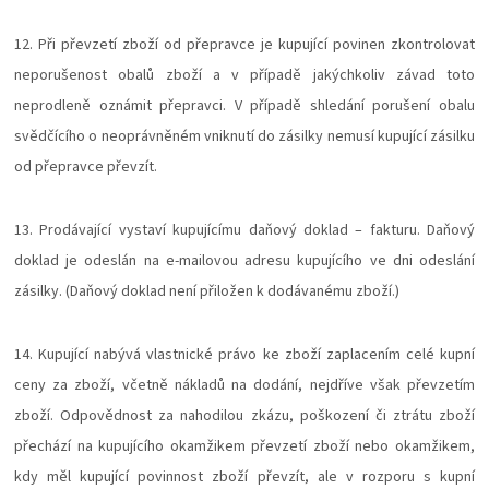
12. Při převzetí zboží od přepravce je kupující povinen zkontrolovat
neporušenost obalů zboží a v případě jakýchkoliv závad toto
neprodleně oznámit přepravci. V případě shledání porušení obalu
svědčícího o neoprávněném vniknutí do zásilky nemusí kupující zásilku
od přepravce převzít.
13. Prodávající vystaví kupujícímu daňový doklad – fakturu. Daňový
doklad je odeslán na e-mailovou adresu kupujícího ve dni odeslání
zásilky. (Daňový doklad není přiložen k dodávanému zboží.)
14. Kupující nabývá vlastnické právo ke zboží zaplacením celé kupní
ceny za zboží, včetně nákladů na dodání, nejdříve však převzetím
zboží. Odpovědnost za nahodilou zkázu, poškození či ztrátu zboží
přechází na kupujícího okamžikem převzetí zboží nebo okamžikem,
kdy měl kupující povinnost zboží převzít, ale v rozporu s kupní