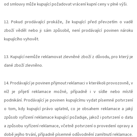
od smlouvy může kupující požadovat vrácení kupní ceny v plné výši.
12. Pokud prodávající prokáže, že kupující před převzetím o vadě
zboží věděl nebo ji sám způsobil, není prodávající povinen nároku
kupujícího vyhovět.
13. Kupující nemůže reklamovat zlevněné zboží z důvodu, pro který je
dané zboží zlevněno.
14. Prodávající je povinen přijmout reklamaci v kterékoli provozovně, v
níž je přijetí reklamace možné, případně i v sídle nebo místě
podnikání. Prodávající je povinen kupujícímu vydat písemné potvrzení
o tom, kdy kupující právo uplatnil, co je obsahem reklamace a jaký
způsob vyřízení reklamace kupující požaduje, jakož i potvrzení o datu
a způsobu vyřízení reklamace, včetně potvrzení o provedení opravy a
době jejího trvání, případně písemné odůvodnění zamítnutí reklamace.