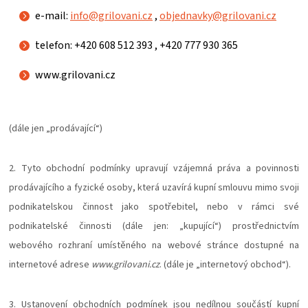
e-mail:
info@grilovani.cz
,
objednavky@grilovani.cz
ZRÁNÍ
telefon: +420 608 512 393 , +420 777 930 365
MASA
www.grilovani.cz
VENKOVNÍ
(dále jen „prodávající“)
KUCHYNĚ
2. Tyto obchodní podmínky upravují vzájemná práva a povinnosti
KNIHY
prodávajícího a fyzické osoby, která uzavírá kupní smlouvu mimo svoji
O
podnikatelskou činnost jako spotřebitel, nebo v rámci své
podnikatelské činnosti (dále jen: „kupující“) prostřednictvím
GRILOVÁNÍ
webového rozhraní umístěného na webové stránce dostupné na
internetové adrese
www.grilovani.cz
. (dále je „internetový obchod“).
HAVAJSKÉ
3. Ustanovení obchodních podmínek jsou nedílnou součástí kupní