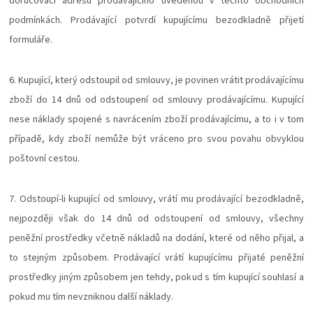
doručovací adresu prodávajícího uvedenou v těchto obchodních
podmínkách. Prodávající potvrdí kupujícímu bezodkladně přijetí
formuláře.
6. Kupující, který odstoupil od smlouvy, je povinen vrátit prodávajícímu
zboží do 14 dnů od odstoupení od smlouvy prodávajícímu. Kupující
nese náklady spojené s navrácením zboží prodávajícímu, a to i v tom
případě, kdy zboží nemůže být vráceno pro svou povahu obvyklou
poštovní cestou.
7. Odstoupí-li kupující od smlouvy, vrátí mu prodávající bezodkladně,
nejpozději však do 14 dnů od odstoupení od smlouvy, všechny
peněžní prostředky včetně nákladů na dodání, které od něho přijal, a
to stejným způsobem. Prodávající vrátí kupujícímu přijaté peněžní
prostředky jiným způsobem jen tehdy, pokud s tím kupující souhlasí a
pokud mu tím nevzniknou další náklady.