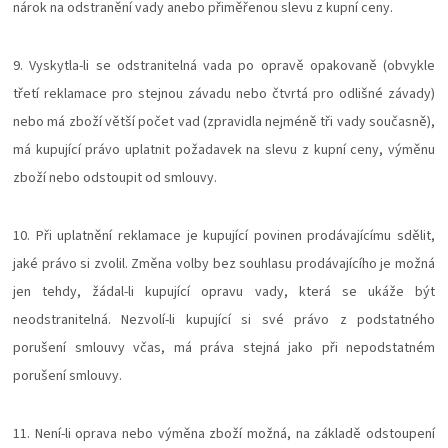
nárok na odstranění vady anebo přiměřenou slevu z kupní ceny.
9. Vyskytla-li se odstranitelná vada po opravě opakovaně (obvykle
třetí reklamace pro stejnou závadu nebo čtvrtá pro odlišné závady)
nebo má zboží větší počet vad (zpravidla nejméně tři vady současně),
má kupující právo uplatnit požadavek na slevu z kupní ceny, výměnu
zboží nebo odstoupit od smlouvy.
10. Při uplatnění reklamace je kupující povinen prodávajícímu sdělit,
jaké právo si zvolil. Změna volby bez souhlasu prodávajícího je možná
jen tehdy, žádal-li kupující opravu vady, která se ukáže být
neodstranitelná. Nezvolí-li kupující si své právo z podstatného
porušení smlouvy včas, má práva stejná jako při nepodstatném
porušení smlouvy.
11. Není-li oprava nebo výměna zboží možná, na základě odstoupení