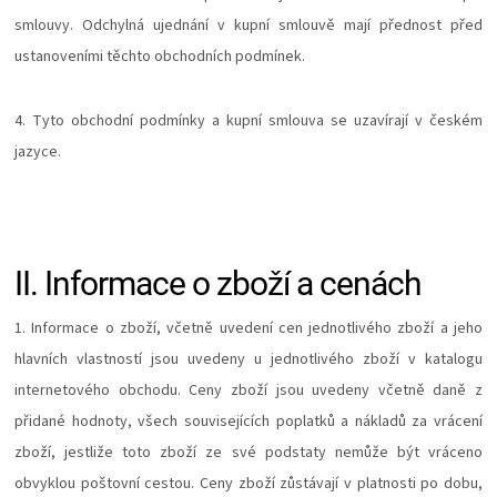
KOŠILE
smlouvy. Odchylná ujednání v kupní smlouvě mají přednost před
ustanoveními těchto obchodních podmínek.
VÍNO
4. Tyto obchodní podmínky a kupní smlouva se uzavírají v českém
DÁRKOVÉ
jazyce.
POUKAZY
ZNAČKY
II.
Informace o zboží a cenách
MĚNA
1. Informace o zboží, včetně uvedení cen jednotlivého zboží a jeho
hlavních vlastností jsou uvedeny u jednotlivého zboží v katalogu
(CZK)
internetového obchodu. Ceny zboží jsou uvedeny včetně daně z
přidané hodnoty, všech souvisejících poplatků a nákladů za vrácení
PŘIHLÁŠENÍ
zboží, jestliže toto zboží ze své podstaty nemůže být vráceno
obvyklou poštovní cestou. Ceny zboží zůstávají v platnosti po dobu,