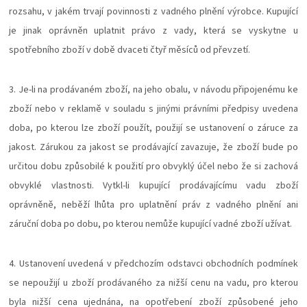
rozsahu, v jakém trvají povinnosti z vadného plnění výrobce. Kupující
je jinak oprávněn uplatnit právo z vady, která se vyskytne u
spotřebního zboží v době dvaceti čtyř měsíců od převzetí.
3. Je-li na prodávaném zboží, na jeho obalu, v návodu připojenému ke
zboží nebo v reklamě v souladu s jinými právními předpisy uvedena
doba, po kterou lze zboží použít, použijí se ustanovení o záruce za
jakost. Zárukou za jakost se prodávající zavazuje, že zboží bude po
určitou dobu způsobilé k použití pro obvyklý účel nebo že si zachová
obvyklé vlastnosti. Vytkl-li kupující prodávajícímu vadu zboží
oprávněně, neběží lhůta pro uplatnění práv z vadného plnění ani
záruční doba po dobu, po kterou nemůže kupující vadné zboží užívat.
4. Ustanovení uvedená v předchozím odstavci obchodních podmínek
se nepoužijí u zboží prodávaného za nižší cenu na vadu, pro kterou
byla nižší cena ujednána, na opotřebení zboží způsobené jeho