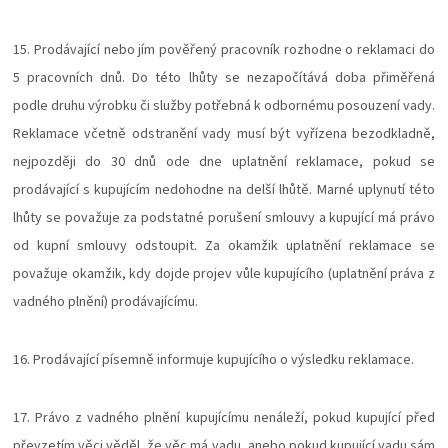
15. Prodávající nebo jím pověřený pracovník rozhodne o reklamaci do
5 pracovních dnů. Do této lhůty se nezapočítává doba přiměřená
podle druhu výrobku či služby potřebná k odbornému posouzení vady.
Reklamace včetně odstranění vady musí být vyřízena bezodkladně,
nejpozději do 30 dnů ode dne uplatnění reklamace, pokud se
prodávající s kupujícím nedohodne na delší lhůtě. Marné uplynutí této
lhůty se považuje za podstatné porušení smlouvy a kupující má právo
od kupní smlouvy odstoupit. Za okamžik uplatnění reklamace se
považuje okamžik, kdy dojde projev vůle kupujícího (uplatnění práva z
vadného plnění) prodávajícímu.
16. Prodávající písemně informuje kupujícího o výsledku reklamace.
17. Právo z vadného plnění kupujícímu nenáleží, pokud kupující před
převzetím věci věděl, že věc má vadu, anebo pokud kupující vadu sám