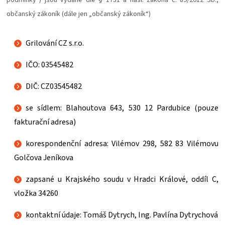
PALIVO
občanský zákoník (dále jen „občanský zákoník“)
KOŘENÍ
Grilování CZ s.r.o.
A
IČO: 03545482
OMÁČKY
DIČ: CZ03545482
se sídlem: Blahoutova 643, 530 12 Pardubice (pouze
NÁDOBÍ
fakturační adresa)
LODGE
korespondenční adresa: Vilémov 298, 582 83 Vilémovu
Golčova Jeníkova
VAKUOVAČKY
zapsané u Krajského soudu v Hradci Králové, oddíl C,
LEDNICE
vložka 34260
kontaktní údaje: Tomáš Dytrych, Ing. Pavlína Dytrychová
NA