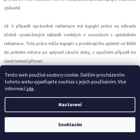
způsobil.
18. V případě oprávněné reklamace má kupující právo na náhradu
účelně vynaložených nákladů vzniklých v souvislosti s uplatněním
reklamace. Toto právo může kupující u prodávajícího uplatnit ve lhůtě
do jednoho měsíce po uplynutí záruční doby, v opačném případě ho
soud nemusí přiznat.
Tento web používá soubory cookie. Dalším procházením
19. Volbu způsobu reklamace má kupující.
tohoto webu vyjadřujete souhlas s jejich používáním. Více
informací
zde
.
20. Práva a povinnosti smluvních stran ohledně práv z vadného plnění
Nastavení
se řídí § 1914 až 1925, § 2099 až 2117 a § 2161 až 2174 občanského
zákoníku a zákonem č. 634/1992 Sb., o ochraně spotřebitele.
Souhlasím
21. Další práva a povinnosti stran související s odpovědností