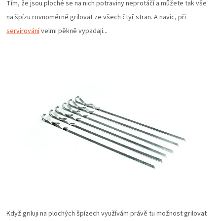
PALIVO
Tím, že jsou ploché se na nich potraviny neprotáčí a můžete tak vše
na špízu rovnoměrně grilovat ze všech čtyř stran. A navíc, při
KOŘENÍ
servírování
velmi pěkně vypadají...
A
OMÁČKY
NÁDOBÍ
LODGE
VAKUOVAČKY
LEDNICE
NA
Když griluji na plochých špízech využívám právě tu možnost grilovat