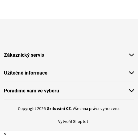
Z
á
p
a
t
Zákaznický servis
í
Užitečné informace
Poradíme vám ve výběru
Copyright 2026
Grilování CZ
. Všechna práva vyhrazena.
Vytvořil Shoptet
×