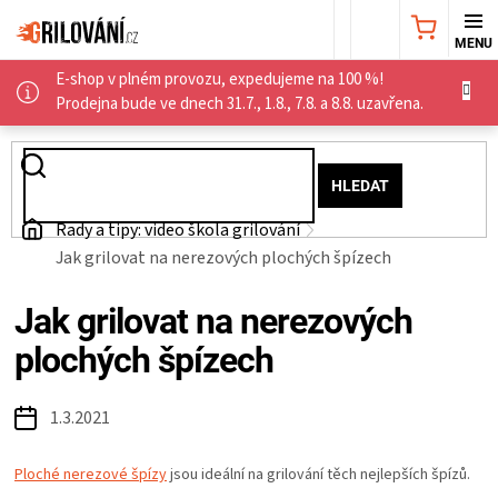
Přejít
NÁKUPNÍ
na
obsah
E-shop v plném provozu, expedujeme na 100 %!
KOŠÍK
AKČNÍ
Prodejna bude ve dnech 31.7., 1.8., 7.8. a 8.8. uzavřena.
NABÍDKA
HLEDAT
GRILY
Domů
Rady a tipy: video škola grilování
Jak grilovat na nerezových plochých špízech
WEBER
Jak grilovat na nerezových
GRILY
plochých špízech
UDÍRNY
1.3.2021
PŘÍSLUŠENSTVÍ
Ploché nerezové špízy
jsou ideální na grilování těch nejlepších špízů.