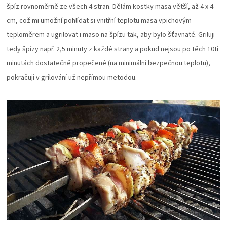
špíz rovnoměrně ze všech 4 stran. Dělám kostky masa větší, až 4 x 4
ZRÁNÍ
cm, což mi umožní pohlídat si vnitřní teplotu masa vpichovým
teploměrem a ugrilovat i maso na špízu tak, aby bylo šťavnaté. Griluji
MASA
tedy špízy např. 2,5 minuty z každé strany a pokud nejsou po těch 10ti
minutách dostatečně propečené (na minimální bezpečnou teplotu),
VENKOVNÍ
pokračuji v grilování už nepřímou metodou.
KUCHYNĚ
KNIHY
O
GRILOVÁNÍ
HAVAJSKÉ