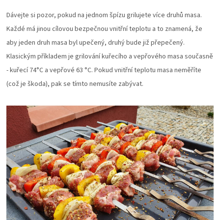
KOŠILE
Dávejte si pozor, pokud na jednom špízu grilujete více druhů masa.
Každé má jinou cílovou bezpečnou vnitřní teplotu a to znamená, že
VÍNO
aby jeden druh masa byl upečený, druhý bude již přepečený.
Klasickým příkladem je grilování kuřecího a vepřového masa současně
DÁRKOVÉ
- kuřecí 74
°C a vepřové 63 °C. Pokud vnitřní teplotu masa neměříte
POUKAZY
(což je škoda), pak se tímto nemusíte zabývat.
ZNAČKY
MĚNA
(CZK)
PŘIHLÁŠENÍ