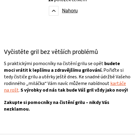
v
n
l
k
Nahoru
á
o
d
v
a
á
c
n
í
í
p
r
Vyčistěte gril bez větších problémů
v
k
S praktickými pomocníky na čistění grilu se opět
budete
y
v
moci vrátit k lepšímu a zdravějšímu grilování.
Pořiďte si
ý
tedy čističe grilu a utěrky ještě dnes. Ke snadné údržbě Vašeho
p
rodinného „miláčka“ Vám navíc můžeme nabídnout
kartáče
i
na rošt
.
S výrobky od nás tak bude Váš gril vždy jako nový!
s
u
Zakupte si pomocníky na čistění grilu – nikdy Vás
nezklamou.