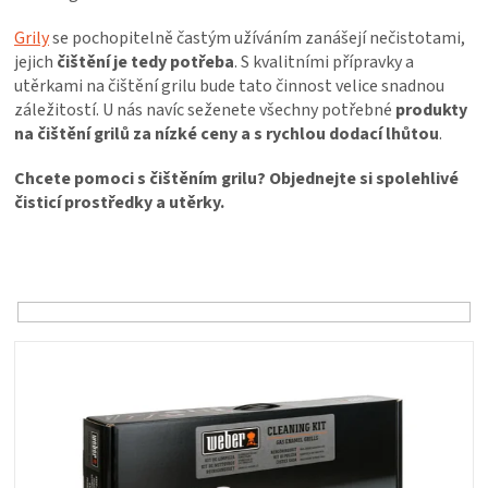
PALIVO
Grily
se pochopitelně častým užíváním zanášejí nečistotami,
jejich
čištění je tedy potřeba
. S kvalitními přípravky a
KOŘENÍ
utěrkami na čištění grilu bude tato činnost velice snadnou
záležitostí. U nás navíc seženete všechny potřebné
produkty
A
na čištění grilů za nízké ceny a s rychlou dodací lhůtou
.
Chcete pomoci s čištěním grilu? Objednejte si spolehlivé
OMÁČKY
čisticí prostředky a utěrky.
NÁDOBÍ
Ř
a
z
LODGE
e
n
V
VAKUOVAČKY
í
ý
p
p
LEDNICE
r
i
o
s
d
NA
p
u