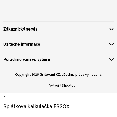
Z
á
p
a
t
Zákaznický servis
í
Užitečné informace
Poradíme vám ve výběru
Copyright 2026
Grilování CZ
. Všechna práva vyhrazena.
Vytvořil Shoptet
×
Splátková kalkulačka ESSOX