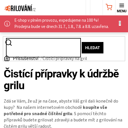
Přejít
NÁKUPNÍ
na
obsah
E-shop v plném provozu, expedujeme na 100 %!
KOŠÍK
AKČNÍ
Prodejna bude ve dnech 31.7., 1.8., 7.8. a 8.8. uzavřena.
NABÍDKA
HLEDAT
GRILY
Domů
Příslušenství
Čistící přípravky na gril
WEBER
Čistící přípravky k údržbě
grilu
GRILY
UDÍRNY
Zdá se Vám, že už je na čase, abyste Váš gril dali konečně do
kupy? Na našem internetovém obchodě
koupíte vše
potřebné pro snadné čištění grilu
. S pomocí těchto
PŘÍSLUŠENSTVÍ
přípravků budete grilovat zdravěji a budete mít z grilování na
čistém grilu větší radost.