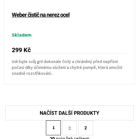
Weber čistič na nerez ocel
Skladem
299 Kč
Udržujte svůj gril dokonale čistý a chráněný před nepřízní
počasí díky účinnému složení a chytré pumpě, která umožní
snadné rozstřikování...
S
1
t
2
r
O
20
položek celkem
á