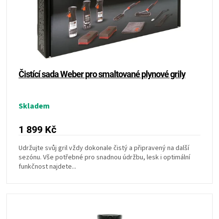
r
k
o
ZRÁNÍ
t
d
ů
u
MASA
k
t
ů
VENKOVNÍ
Čistící sada Weber pro smaltované plynové grily
KUCHYNĚ
Skladem
KNIHY
1 899 Kč
O
Udržujte svůj gril vždy dokonale čistý a připravený na další
sezónu. Vše potřebné pro snadnou údržbu, lesk i optimální
funkčnost najdete...
GRILOVÁNÍ
HAVAJSKÉ