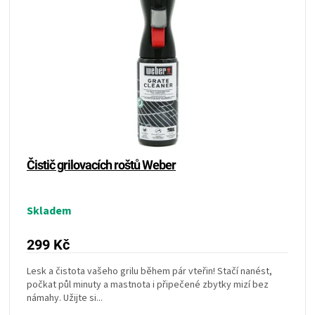
KOŠILE
VÍNO
DÁRKOVÉ
POUKAZY
ZNAČKY
Čistič grilovacích roštů Weber
MĚNA
Skladem
(CZK)
299 Kč
PŘIHLÁŠENÍ
Lesk a čistota vašeho grilu během pár vteřin! Stačí nanést,
počkat půl minuty a mastnota i připečené zbytky mizí bez
námahy. Užijte si...