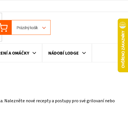
ÁKUPNÍ
Prázdný košík
OŠÍK
ENÍ A OMÁČKY
NÁDOBÍ LODGE
ILE
VÍNO
DÁRKOVÉ POUKAZY
ta. Nalezněte nové recepty a postupy pro své grilovaní nebo