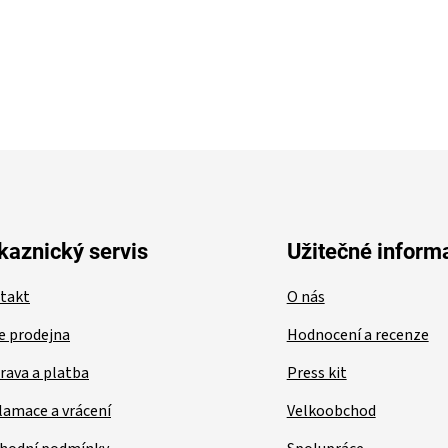
O
v
l
á
d
a
c
í
p
r
v
kaznický servis
Užitečné inform
k
y
takt
O nás
v
ý
e prodejna
Hodnocení a recenze
p
i
rava a platba
Press kit
s
u
lamace a vrácení
Velkoobchod