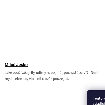
Miloš Ješko
Jaké používáš grily, udírny nebo jiné „pochystátory“? -Není
myslitelné aby vlastnil člověk pouze jed...
Tento 
vyjadřu