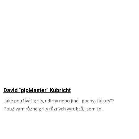
David "pipMaster" Kubricht
Jaké používáš grily, udírny nebo jiné „pochystátory“?
Používám různé grily různých výrobců, jsem to...