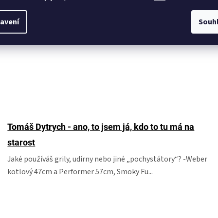
avení
Souh
Tomáš Dytrych - ano, to jsem já, kdo to tu má na
starost
Jaké používáš grily, udírny nebo jiné „pochystátory“? -Weber
kotlový 47cm a Performer 57cm, Smoky Fu...