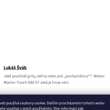
Lukáš Šváb
Jaké používáš grily, udírny nebo jiné „pochystátory“? -Weber
Master-Touch GBS 57 Jaká je tvoje oblí...
web používá soubory cookie. Dalším procházením tohoto webu
jete souhlas s jejich používáním. Více informací
zde
.