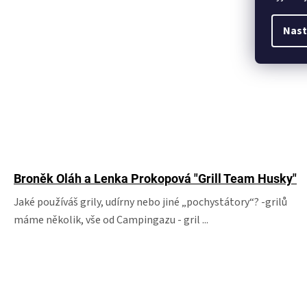
Nast
Broněk Oláh a Lenka Prokopová "Grill Team Husky"
Jaké používáš grily, udírny nebo jiné „pochystátory“? -grilů
máme několik, vše od Campingazu - gril ...