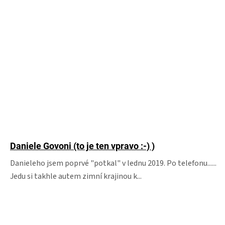
Daniele Govoni (to je ten vpravo :-) )
Danieleho jsem poprvé "potkal" v lednu 2019. Po telefonu......
Jedu si takhle autem zimní krajinou k...