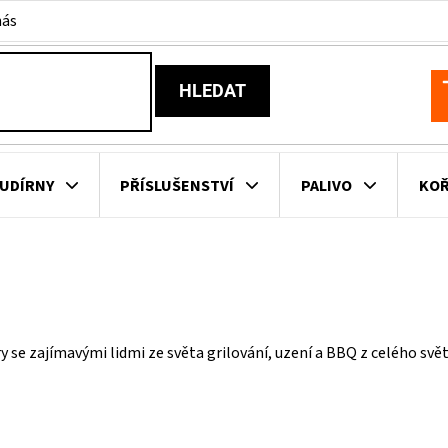
nás
HLEDAT
N
K
UDÍRNY
PŘÍSLUŠENSTVÍ
PALIVO
KOŘ
KOVNÍ KUCHYNĚ
KNIHY O GRILOVÁNÍ
HAVAJSKÉ KOŠ
ZNAČKY
 se zajímavými lidmi ze světa grilování, uzení a BBQ z celého svě