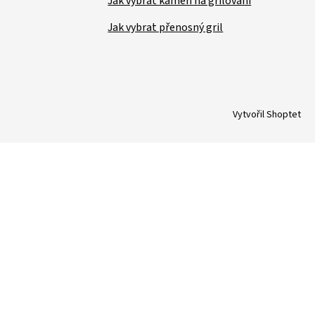
Jak vybrat kámen na grilování
Jak vybrat přenosný gril
Vytvořil Shoptet