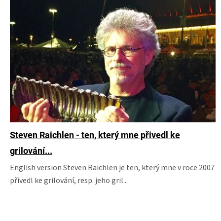
V
ý
p
i
s
č
l
á
n
k
ů
Steven Raichlen - ten, který mne přivedl ke
grilování...
English version Steven Raichlen je ten, který mne v roce 2007
přivedl ke grilování, resp. jeho gril...