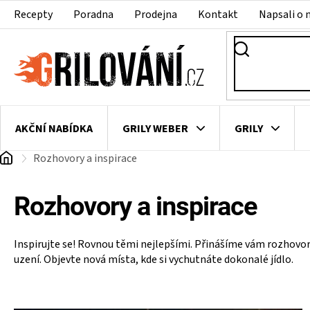
Přejít
Recepty
Poradna
Prodejna
Kontakt
Napsali o 
na
obsah
AKČNÍ NABÍDKA
GRILY WEBER
GRILY
Domů
Rozhovory a inspirace
VAKUOVAČKY
LEDNICE NA ZRÁNÍ MASA
VEN
Rozhovory a inspirace
Inspirujte se! Rovnou těmi nejlepšími. Přinášíme vám rozhovory
uzení. Objevte nová místa, kde si vychutnáte dokonalé jídlo.