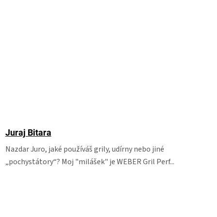
Juraj Bitara
Nazdar Juro, jaké používáš grily, udírny nebo jiné
„pochystátory“? Moj "milášek" je WEBER Gril Perf...