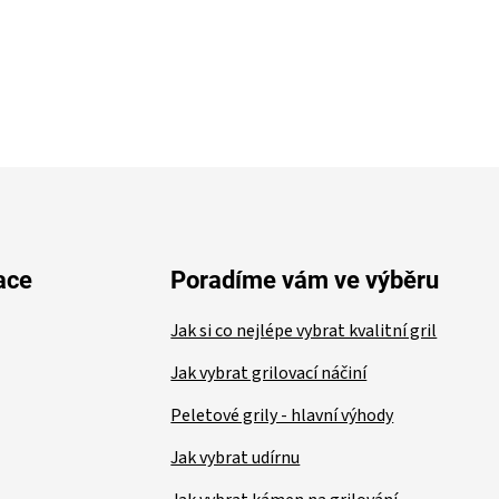
ace
Poradíme vám ve výběru
Jak si co nejlépe vybrat kvalitní gril
Jak vybrat grilovací náčiní
Peletové grily - hlavní výhody
Jak vybrat udírnu