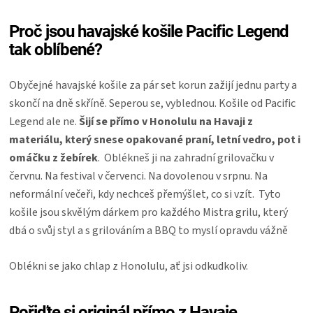
Proč jsou havajské košile Pacific Legend
tak oblíbené?
Obyčejné havajské košile za pár set korun zažijí jednu party a
skončí na dně skříně. Seperou se, vyblednou. Košile od Pacific
Legend ale ne.
Šijí se přímo v Honolulu na Havaji z
materiálu, který snese opakované praní, letní vedro, pot i
omáčku z žebírek
. Oblékneš ji na zahradní grilovačku v
červnu. Na festival v červenci. Na dovolenou v srpnu. Na
neformální večeři, kdy nechceš přemýšlet, co si vzít. Tyto
košile jsou skvělým dárkem pro každého Mistra grilu, který
dbá o svůj styl a s grilováním a BBQ to myslí opravdu vážně
Oblékni se jako chlap z Honolulu, ať jsi odkudkoliv.
Pořiďte si originál přímo z Havaje