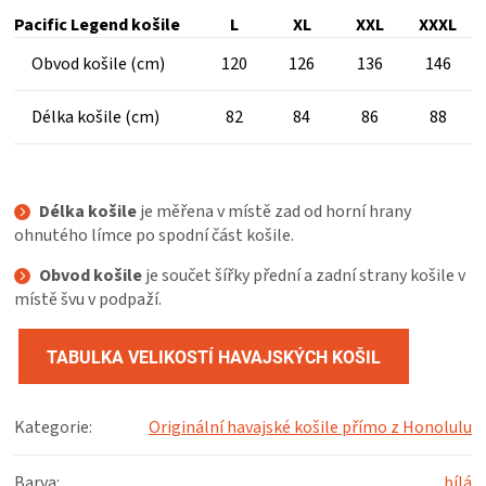
Pacific Legend košile
L
XL
XXL
XXXL
Obvod košile (cm)
120
126
136
146
Délka košile (cm)
82
84
86
88
Délka košile
je měřena v místě zad od horní hrany
ohnutého límce po spodní část košile.
Obvod košile
je součet šířky přední a zadní strany košile v
místě švu v podpaží.
TABULKA VELIKOSTÍ HAVAJSKÝCH KOŠIL
Kategorie
:
Originální havajské košile přímo z Honolulu
Barva
:
bílá