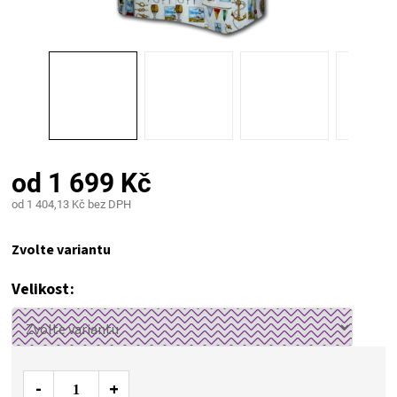
PALIVO
KOŘENÍ
A
OMÁČKY
od
1 699 Kč
NÁDOBÍ
od
1 404,13 Kč
bez DPH
Měrná
LODGE
cena:
Zvolte variantu
VAKUOVAČKY
Velikost
LEDNICE
NA