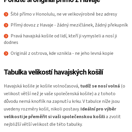
Šité přímo v Honolulu, ne ve velkovýrobně bez adresy
Přímý dovoz z Havaje - žádný mezičlánek, žádný překupník
Pravá havajská košile od lidí, kteří ji vymysleli a nosí ji
dodnes
Originál z ostrova, kde vznikla - ne jeho levná kopie
Tabulka velikostí havajských košilí
Havajská košile je košile volnočasová,
tudíž se nosí volná
(o
velikost větší než je vaše společenská košile) a z tohoto
důvodu nemá knoflík na zapnutí u krku. V tabulce níže jsou
uvedeny rozměry košil, nikoli postavy.
Ideální pro výběr
velikosti je přeměřit si vaši společenskou košili
a zvolit
nejbližší větší velikost dle této tabulky.