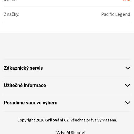
Značky
:
Pacific Legend
Z
á
p
a
t
Zákaznický servis
í
Užitečné informace
Poradíme vám ve výběru
Copyright 2026
Grilování CZ
. Všechna práva vyhrazena.
Vytvořil Shoptet