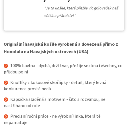
KOŠILE
"
Je to košile, která přežije víc grilovaček než
většina přátelství."
VÍNO
DÁRKOVÉ
Originální havajská košile vyrobená a dovezená přímo z
POUKAZY
Honolulu na Havajských ostrovech (USA)
.
ZNAČKY
100% bavlna - dýchá, drží tvar, přežije sezónu i všechny, co
přijdou po ní
MĚNA
Knoflíky z kokosové skořápky - detail, který levná
konkurence prostě nedá
(CZK)
Kapsička sladěná s motivem - šito s rozvahou, ne
nastříháno od role
PŘIHLÁŠENÍ
Precizní ruční práce - ne výrobní linka, která tě
nepamatuje