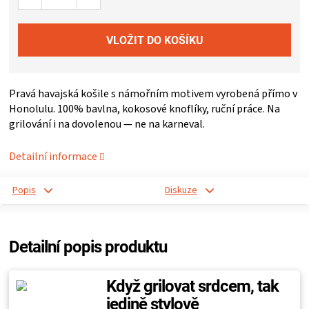
ZRÁNÍ
MASA
Pravá havajská košile s námořním motivem vyrobená přímo v
VENKOVNÍ
Honolulu. 100% bavlna, kokosové knoflíky, ruční práce. Na
grilování i na dovolenou — ne na karneval.
KUCHYNĚ
Detailní informace
KNIHY
Popis
Diskuze
O
GRILOVÁNÍ
Detailní popis produktu
HAVAJSKÉ
Když grilovat srdcem, tak
jedině stylově