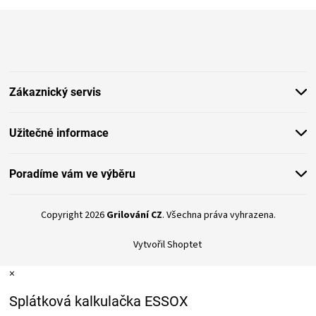
Z
á
p
a
t
Zákaznický servis
í
Užitečné informace
Poradíme vám ve výběru
Copyright 2026
Grilování CZ
. Všechna práva vyhrazena.
Vytvořil Shoptet
×
Splátková kalkulačka ESSOX