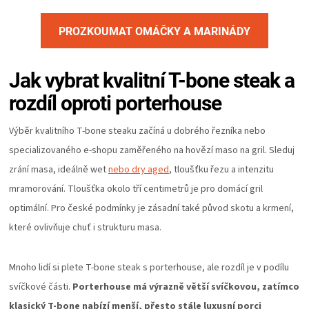
KOŠILE
PROZKOUMAT OMÁČKY A MARINÁDY
VÍNO
Jak vybrat kvalitní T-bone steak a
DÁRKOVÉ
rozdíl oproti porterhouse
POUKAZY
Výběr kvalitního T-bone steaku začíná u dobrého řezníka nebo
specializovaného e-shopu zaměřeného na hovězí maso na gril. Sleduj
ZNAČKY
zrání masa, ideálně wet
nebo dry aged
, tloušťku řezu a intenzitu
mramorování. Tloušťka okolo tří centimetrů je pro domácí gril
MĚNA
optimální. Pro české podmínky je zásadní také původ skotu a krmení,
(CZK)
které ovlivňuje chuť i strukturu masa.
PŘIHLÁŠENÍ
Mnoho lidí si plete T-bone steak s porterhouse, ale rozdíl je v podílu
svíčkové části.
Porterhouse má výrazně větší svíčkovou, zatímco
klasický T-bone nabízí menší, přesto stále luxusní porci