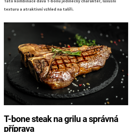
Tato kombinace dává T-bonu jedinečný charakter, luxusní
PALIVO
texturu a atraktivní vzhled na talíři.
KOŘENÍ
A
OMÁČKY
NÁDOBÍ
LODGE
VAKUOVAČKY
LEDNICE
T-bone steak na grilu a správná
NA
příprava