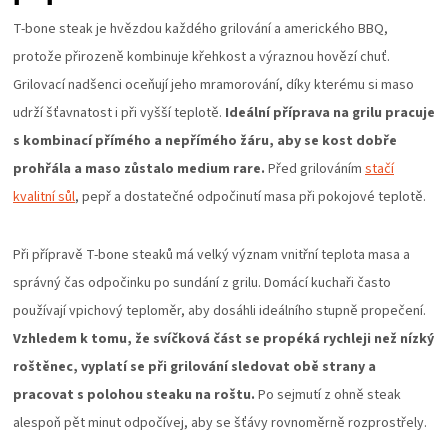
T-bone steak je hvězdou každého grilování a amerického BBQ,
ZRÁNÍ
protože přirozeně kombinuje křehkost a výraznou hovězí chuť.
MASA
Grilovací nadšenci oceňují jeho mramorování, díky kterému si maso
udrží šťavnatost i při vyšší teplotě.
Ideální příprava na grilu pracuje
VENKOVNÍ
s kombinací přímého a nepřímého žáru, aby se kost dobře
prohřála a maso zůstalo medium rare.
Před grilováním
stačí
KUCHYNĚ
kvalitní sůl
, pepř a dostatečné odpočinutí masa při pokojové teplotě.
KNIHY
Při přípravě T-bone steaků má velký význam vnitřní teplota masa a
správný čas odpočinku po sundání z grilu. Domácí kuchaři často
O
používají vpichový teploměr, aby dosáhli ideálního stupně propečení.
Vzhledem k tomu, že svíčková část se propéká rychleji než nízký
GRILOVÁNÍ
roštěnec, vyplatí se při grilování sledovat obě strany a
pracovat s polohou steaku na roštu.
Po sejmutí z ohně steak
HAVAJSKÉ
alespoň pět minut odpočívej, aby se šťávy rovnoměrně rozprostřely.