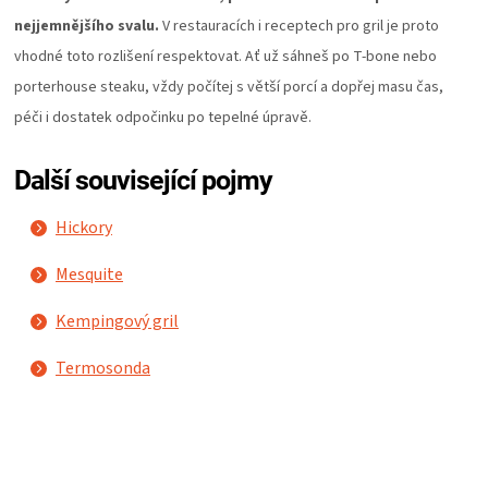
nejjemnějšího svalu.
V restauracích i receptech pro gril je proto
vhodné toto rozlišení respektovat. Ať už sáhneš po T-bone nebo
porterhouse steaku, vždy počítej s větší porcí a dopřej masu čas,
péči i dostatek odpočinku po tepelné úpravě.
Další související pojmy
Hickory
Mesquite
Kempingový gril
Termosonda