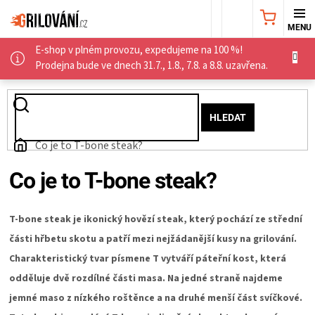
Přejít
NÁKUPNÍ
na
obsah
E-shop v plném provozu, expedujeme na 100 %!
KOŠÍK
AKČNÍ
Prodejna bude ve dnech 31.7., 1.8., 7.8. a 8.8. uzavřena.
NABÍDKA
HLEDAT
GRILY
Domů
Co je to T-bone steak?
WEBER
Co je to T-bone steak?
GRILY
T-bone steak je ikonický hovězí steak, který pochází ze střední
části hřbetu skotu a patří mezi nejžádanější kusy na grilování.
UDÍRNY
Charakteristický tvar písmene T vytváří páteřní kost, která
odděluje dvě rozdílné části masa. Na jedné straně najdeme
PŘÍSLUŠENSTVÍ
jemné maso z nízkého roštěnce a na druhé menší část svíčkové.