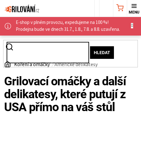
Přejít
NÁKUPNÍ
na
obsah
E-shop v plném provozu, expedujeme na 100 %!
KOŠÍK
AKČNÍ
Prodejna bude ve dnech 31.7., 1.8., 7.8. a 8.8. uzavřena.
NABÍDKA
HLEDAT
GRILY
Domů
Koření a omáčky
Americké delikatesy
WEBER
Grilovací omáčky a další
delikatesy, které putují z
GRILY
USA přímo na váš stůl
UDÍRNY
PŘÍSLUŠENSTVÍ