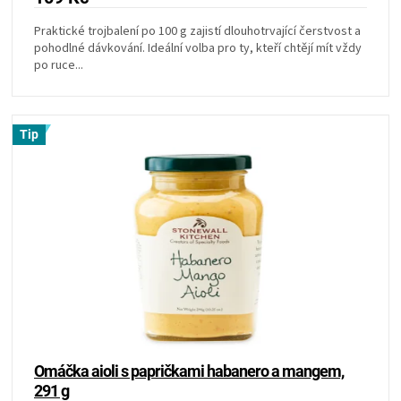
KOŠILE
Praktické trojbalení po 100 g zajistí dlouhotrvající čerstvost a
pohodlné dávkování. Ideální volba pro ty, kteří chtějí mít vždy
VÍNO
po ruce...
DÁRKOVÉ
Tip
POUKAZY
ZNAČKY
MĚNA
(CZK)
PŘIHLÁŠENÍ
Omáčka aioli s papričkami habanero a mangem,
291 g