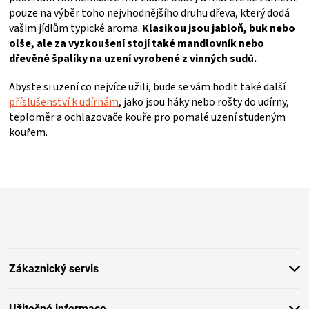
pouze na výběr toho nejvhodnějšího druhu dřeva, který dodá
ZRÁNÍ
vašim jídlům typické aroma.
Klasikou jsou jabloň, buk nebo
olše, ale za vyzkoušení stojí také mandlovník nebo
dřevěné špalíky na uzení vyrobené z vinných sudů.
MASA
Abyste si uzení co nejvíce užili, bude se vám hodit také další
VENKOVNÍ
příslušenství k udírnám
, jako jsou háky nebo rošty do udírny,
teploměr a ochlazovače kouře pro pomalé uzení studeným
KUCHYNĚ
kouřem.
KNIHY
Z
O
á
p
a
GRILOVÁNÍ
t
Zákaznický servis
í
HAVAJSKÉ
Užitečné informace