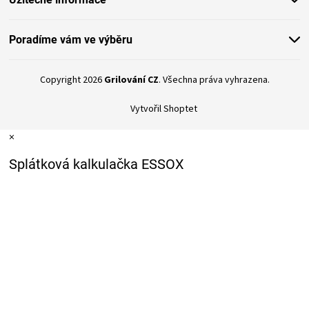
KOŠILE
Poradíme vám ve výběru
VÍNO
DÁRKOVÉ
Copyright 2026
Grilování CZ
. Všechna práva vyhrazena.
Vytvořil Shoptet
POUKAZY
×
ZNAČKY
Splátková kalkulačka ESSOX
MĚNA
(CZK)
PŘIHLÁŠENÍ