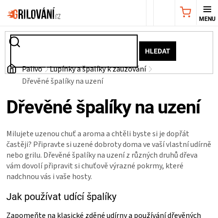
Přejít
NÁKUPNÍ
na
obsah
KOŠÍK
AKČNÍ
HLEDAT
NABÍDKA
Domů
Palivo
Lupínky a špalíky k zauzování
Dřevěné špalíky na uzení
GRILY
Dřevěné špalíky na uzení
WEBER
Milujete uzenou chuť a aroma a chtěli byste si je dopřát
GRILY
častěji? Připravte si uzené dobroty doma ve vaší vlastní udírně
nebo grilu. Dřevěné špalíky na uzení z různých druhů dřeva
vám dovolí připravit si chuťově výrazné pokrmy, které
UDÍRNY
nadchnou vás i vaše hosty.
PŘÍSLUŠENSTVÍ
Jak používat udící špalíky
Zapomeňte na klasické zděné udírny a používání dřevěných