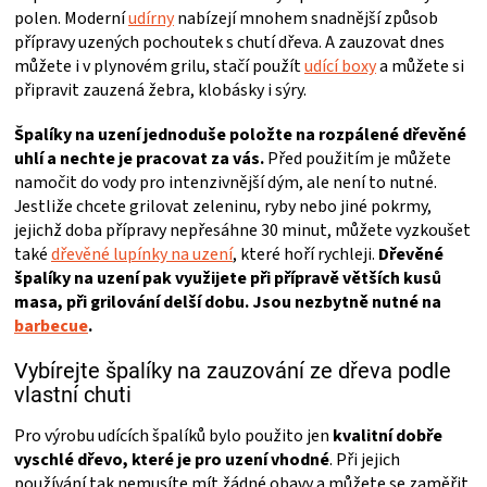
PALIVO
polen. Moderní
udírny
nabízejí mnohem snadnější způsob
přípravy uzených pochoutek s chutí dřeva. A zauzovat dnes
KOŘENÍ
můžete i v plynovém grilu, stačí použít
udící boxy
a můžete si
připravit zauzená žebra, klobásky i sýry.
A
Špalíky na uzení jednoduše položte na rozpálené dřevěné
uhlí a nechte je pracovat za vás.
Před použitím je můžete
OMÁČKY
namočit do vody pro intenzivnější dým, ale není to nutné.
Jestliže chcete grilovat zeleninu, ryby nebo jiné pokrmy,
jejichž doba přípravy nepřesáhne 30 minut, můžete vyzkoušet
NÁDOBÍ
také
dřevěné lupínky na uzení
, které hoří rychleji.
Dřevěné
špalíky na uzení pak využijete při přípravě větších kusů
LODGE
masa, při grilování delší dobu. Jsou nezbytně nutné na
barbecue
.
VAKUOVAČKY
Vybírejte špalíky na zauzování ze dřeva podle
vlastní chuti
LEDNICE
Pro výrobu udících špalíků bylo použito jen
kvalitní dobře
vyschlé dřevo, které je pro uzení vhodné
. Při jejich
NA
používání tak nemusíte mít žádné obavy a můžete se zaměřit