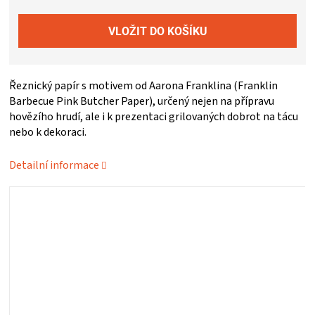
ZRÁNÍ
MASA
Řeznický papír s motivem od Aarona Franklina (Franklin
VENKOVNÍ
Barbecue Pink Butcher Paper), určený nejen na přípravu
hovězího hrudí, ale i k prezentaci grilovaných dobrot na tácu
nebo k dekoraci.
KUCHYNĚ
Detailní informace
KNIHY
O
GRILOVÁNÍ
HAVAJSKÉ