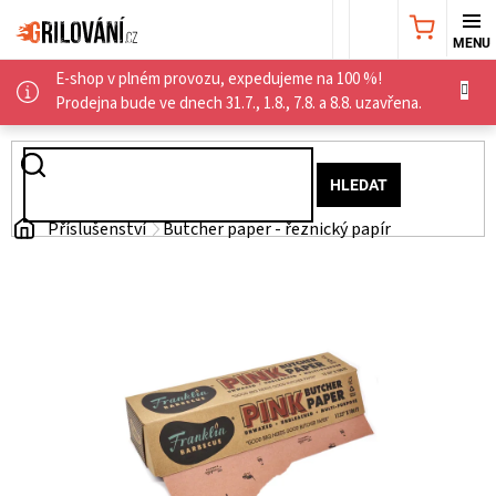
Přejít
NÁKUPNÍ
na
obsah
E-shop v plném provozu, expedujeme na 100 %!
KOŠÍK
AKČNÍ
Prodejna bude ve dnech 31.7., 1.8., 7.8. a 8.8. uzavřena.
NABÍDKA
HLEDAT
GRILY
Domů
Příslušenství
Butcher paper - řeznický papír
WEBER
GRILY
UDÍRNY
PŘÍSLUŠENSTVÍ