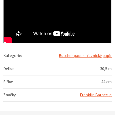
Kategorie
:
Butcher paper - řeznický papír
Délka
:
30,5 m
Šířka
:
44 cm
Značky
:
Franklin Barbecue
Z