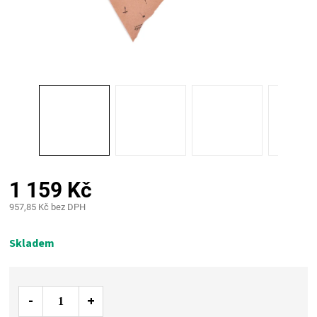
PALIVO
KOŘENÍ
A
OMÁČKY
NÁDOBÍ
1 159 Kč
LODGE
957,85 Kč bez DPH
Měrná
VAKUOVAČKY
cena:
Skladem
LEDNICE
NA