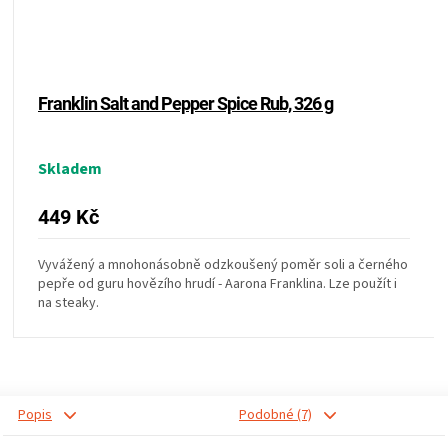
KOŠILE
VÍNO
Franklin Salt and Pepper Spice Rub, 326 g
DÁRKOVÉ
POUKAZY
Skladem
449 Kč
ZNAČKY
Vyvážený a mnohonásobně odzkoušený poměr soli a černého
MĚNA
pepře od guru hovězího hrudí - Aarona Franklina. Lze použít i
na steaky.
(CZK)
PŘIHLÁŠENÍ
Popis
Podobné (7)