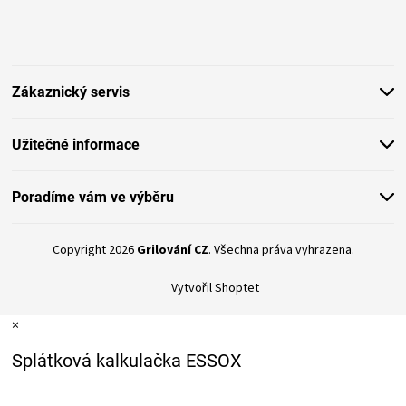
á
p
a
t
Zákaznický servis
í
Užitečné informace
Poradíme vám ve výběru
Copyright 2026
Grilování CZ
. Všechna práva vyhrazena.
Vytvořil Shoptet
×
Splátková kalkulačka ESSOX