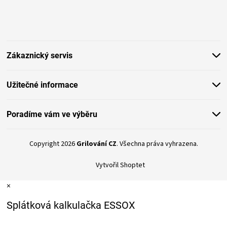
Z
á
ZRÁNÍ
p
a
MASA
t
Zákaznický servis
í
VENKOVNÍ
Užitečné informace
KUCHYNĚ
Poradíme vám ve výběru
KNIHY
Copyright 2026
Grilování CZ
. Všechna práva vyhrazena.
O
Vytvořil Shoptet
GRILOVÁNÍ
×
HAVAJSKÉ
Splátková kalkulačka ESSOX