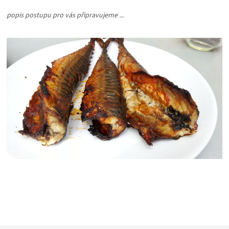
PALIVO
popis postupu pro vás připravujeme ...
KOŘENÍ
A
OMÁČKY
NÁDOBÍ
LODGE
VAKUOVAČKY
LEDNICE
NA