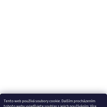
KOŠILE
VÍNO
DÁRKOVÉ
POUKAZY
ZNAČKY
MĚNA
(CZK)
PŘIHLÁŠENÍ
Tento web používá soubory cookie. Dalším procházením
tohoto webu vyjadřujete souhlas s jejich používáním. Více