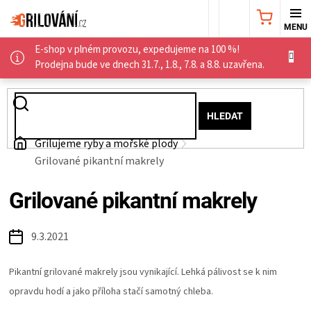
Přejít
NÁKUPNÍ
na
obsah
E-shop v plném provozu, expedujeme na 100 %!
KOŠÍK
AKČNÍ
Prodejna bude ve dnech 31.7., 1.8., 7.8. a 8.8. uzavřena.
NABÍDKA
HLEDAT
GRILY
Domů
Grilujeme ryby a mořské plody
Grilované pikantní makrely
WEBER
Grilované pikantní makrely
GRILY
9.3.2021
UDÍRNY
Pikantní grilované makrely jsou vynikající. Lehká pálivost se k nim
PŘÍSLUŠENSTVÍ
opravdu hodí a jako příloha stačí samotný chleba.