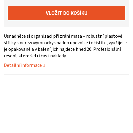
ZRÁNÍ
MASA
Usnadněte si organizaci při zrání masa – robustní plastové
VENKOVNÍ
štítky s nerezovými očky snadno upevníte i očistíte, využijete
je opakovaně a v balení jich najdete hned 20. Profesionální
řešení, které šetří čas i náklady.
KUCHYNĚ
Detailní informace
KNIHY
O
GRILOVÁNÍ
HAVAJSKÉ