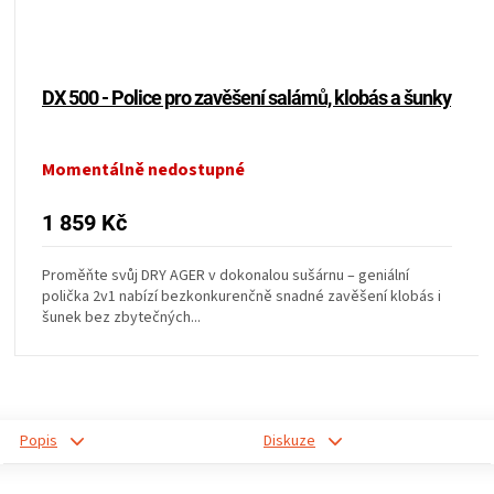
KOŠILE
VÍNO
DX 500 - Police pro zavěšení salámů, klobás a šunky
DÁRKOVÉ
Momentálně nedostupné
POUKAZY
1 859 Kč
ZNAČKY
Proměňte svůj DRY AGER v dokonalou sušárnu – geniální
polička 2v1 nabízí bezkonkurenčně snadné zavěšení klobás i
MĚNA
šunek bez zbytečných...
(CZK)
PŘIHLÁŠENÍ
Popis
Diskuze