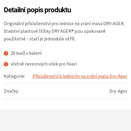
Detailní popis produktu
Originální příslušenství pro lednice na zrání masa DRY-AGER.
Stabilní plastové štítky DRY AGER® jsou opakovaně
použitelné - stačí je jednoduše otřít.
20 kusů v balení
včetně nerezových oček pro fixaci
Kategorie
:
Příslušenství k lednicím na zrání masa Dry-Ager
Značky
:
Dry-Ager
Z
á
p