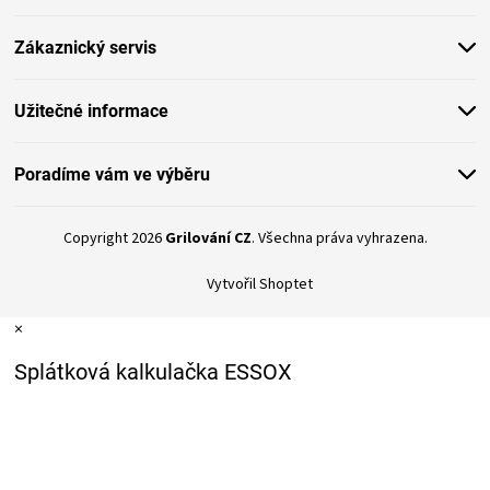
a
t
Zákaznický servis
í
Užitečné informace
Poradíme vám ve výběru
Copyright 2026
Grilování CZ
. Všechna práva vyhrazena.
Vytvořil Shoptet
×
Splátková kalkulačka ESSOX