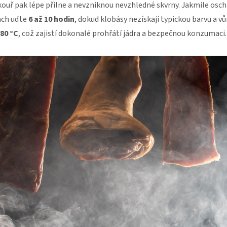
kouř pak lépe přilne a nevzniknou nevzhledné skvrny. Jakmile osch
ách uďte
6 až 10 hodin
, dokud klobásy nezískají typickou barvu a v
80 °C
, což zajistí dokonalé prohřátí jádra a bezpečnou konzumaci.