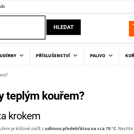
nás
HLEDAT
N
K
UDÍRNY
PŘÍSLUŠENSTVÍ
PALIVO
KOŘ
řem?
KOVNÍ KUCHYNĚ
KNIHY O GRILOVÁNÍ
HAVAJSKÉ KOŠ
sy teplým kouřem?
ZNAČKY
 za krokem
řem je klíčové začít s
udírnou předehřátou na cca 70 °C
. Nechte