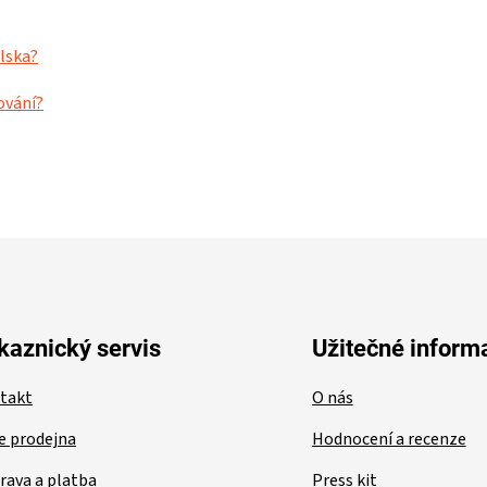
lska?
lování?
kaznický servis
Užitečné inform
takt
O nás
e prodejna
Hodnocení a recenze
rava a platba
Press kit