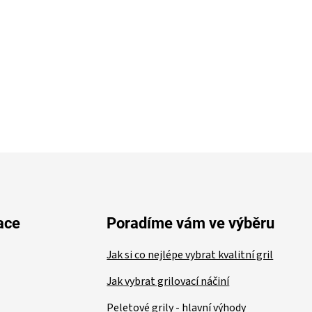
ace
Poradíme vám ve výběru
Jak si co nejlépe vybrat kvalitní gril
Jak vybrat grilovací náčiní
Peletové grily - hlavní výhody