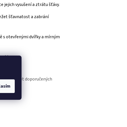
e jejich vysušení a ztrátu šťávy.
držet šťavnatost a zabrání
ě s otevřenými dvířky a mírným
trukturu.
 budete držet doporučených
lasím