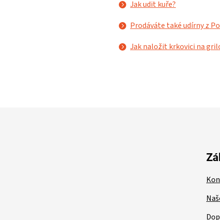
Jak udit kuře?
Prodáváte také udírny z Po
Jak naložit krkovici na gri
Z
á
p
a
t
Zá
í
Kon
Naš
Dop