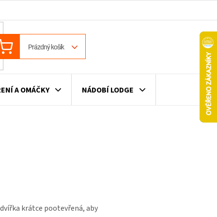
ÁKUPNÍ
Prázdný košík
OŠÍK
ENÍ A OMÁČKY
NÁDOBÍ LODGE
ILE
VÍNO
DÁRKOVÉ POUKAZY
 dvířka krátce pootevřená, aby