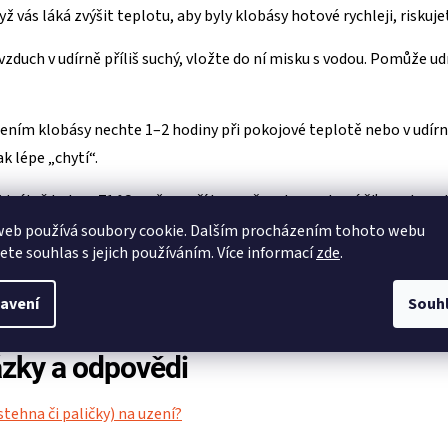
yž vás láká zvýšit teplotu, aby byly klobásy hotové rychleji, riskujet
vzduch v udírně příliš suchý, vložte do ní misku s vodou. Pomůže u
ením klobásy nechte 1–2 hodiny při pokojové teplotě nebo v udírn
k lépe „chytí“.
ideálně kolem 71 °C, což zaručí bezpečnost a zachová šťavnatou s
web používá soubory cookie. Dalším procházením tohoto webu
jete souhlas s jejich používáním. Více informací
zde
.
u chuť kouře
,
zachování šťávy
a
bezpečné propečení
. Pokud se
avení
Souh
teré budou nejen lahodně vonět, ale i skvěle chutnat.
tázky a odpovědi
stehna či paličky) na uzení?