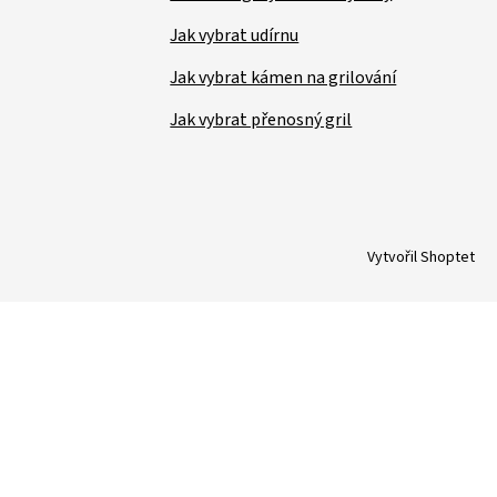
Jak vybrat udírnu
Jak vybrat kámen na grilování
Jak vybrat přenosný gril
Vytvořil Shoptet