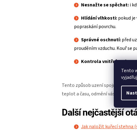
Nesnažte se spěchat:
i kd
Hlídání vlhkosti:
pokud je 
popraskání povrchu.
Správné oschnutí:
před uz
prouděním vzduchu. Kouř se pa
Kontrola vnitřní teploty:
Tento 
vyjadřu
Tento způsob uzení spojuje
výrazno
Nast
teplot a času, odmění vás klobásy, k
Další nejčastější o
Jak naložit kuřecí stehna (