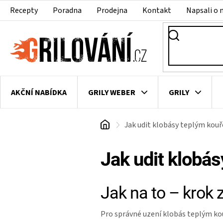
Přejít
Recepty
Poradna
Prodejna
Kontakt
Napsali o 
na
obsah
AKČNÍ NABÍDKA
GRILY WEBER
GRILY
Domů
Jak udit klobásy teplým kou
VAKUOVAČKY
LEDNICE NA ZRÁNÍ MASA
VEN
Jak udit klobá
Jak na to – krok
Pro správné uzení klobás teplým kou