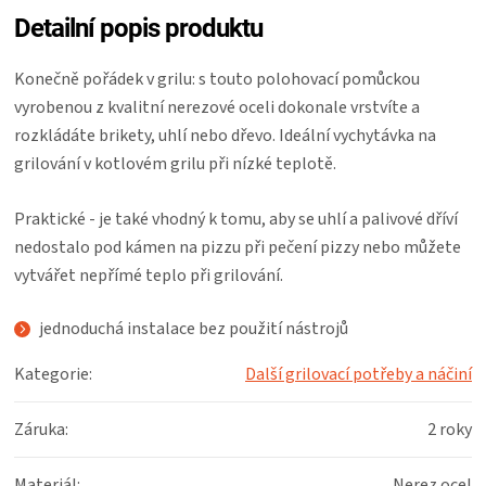
Detailní popis produktu
Konečně pořádek v grilu: s touto polohovací pomůckou
vyrobenou z kvalitní nerezové oceli dokonale vrstvíte a
rozkládáte brikety, uhlí nebo dřevo. Ideální vychytávka na
grilování v kotlovém grilu při nízké teplotě.
Praktické - je také vhodný k tomu, aby se uhlí a palivové dříví
nedostalo pod kámen na pizzu při pečení pizzy nebo můžete
vytvářet nepřímé teplo při grilování.
jednoduchá instalace bez použití nástrojů
Kategorie
:
Další grilovací potřeby a náčiní
Záruka
:
2 roky
Materiál
:
Nerez ocel