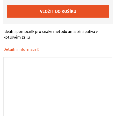
ZRÁNÍ
MASA
Ideální pomocník pro snake metodu umístění paliva v
VENKOVNÍ
kotlovém grilu.
Detailní informace
KUCHYNĚ
KNIHY
O
GRILOVÁNÍ
HAVAJSKÉ