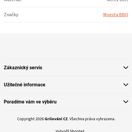
Značky
:
Moesta BBQ
Z
á
p
a
t
Zákaznický servis
í
Užitečné informace
Poradíme vám ve výběru
Copyright 2026
Grilování CZ
. Všechna práva vyhrazena.
Vytvořil Shoptet