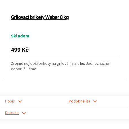
KOŠILE
Grilovací brikety Weber 8 kg
VÍNO
DÁRKOVÉ
Skladem
POUKAZY
499 Kč
ZNAČKY
Zřejmě nejlepší brikety na grilování na trhu. Jednoznačně
doporučujeme.
MĚNA
(CZK)
Popis
Podobné (1)
PŘIHLÁŠENÍ
Diskuze