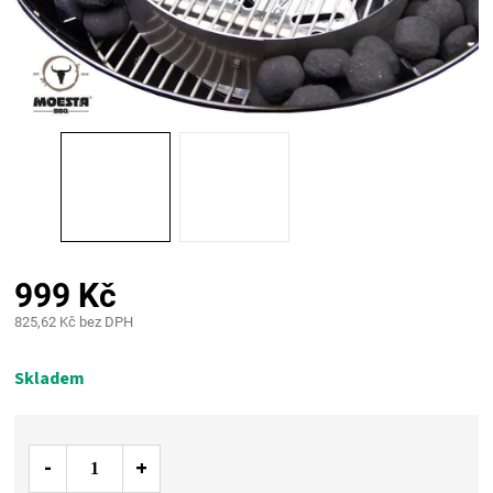
PALIVO
KOŘENÍ
A
OMÁČKY
NÁDOBÍ
999 Kč
LODGE
825,62 Kč bez DPH
Měrná
VAKUOVAČKY
cena:
Skladem
LEDNICE
NA