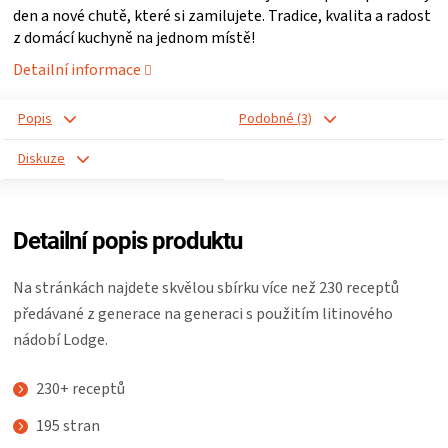
den a nové chutě, které si zamilujete. Tradice, kvalita a radost
ZRÁNÍ
z domácí kuchyně na jednom místě!
Detailní informace
MASA
Popis
Podobné (3)
VENKOVNÍ
Diskuze
KUCHYNĚ
Detailní popis produktu
KNIHY
Na stránkách najdete skvělou sbírku více než 230 receptů
O
předávané z generace na generaci s použitím litinového
nádobí Lodge.
GRILOVÁNÍ
230+ receptů
HAVAJSKÉ
195 stran