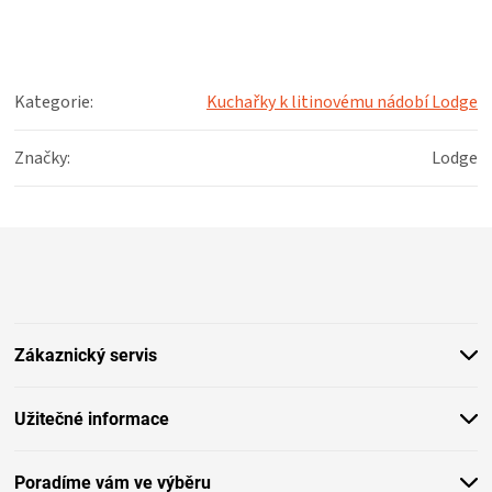
KOŠILE
VÍNO
Kategorie
:
Kuchařky k litinovému nádobí Lodge
DÁRKOVÉ
Značky
:
Lodge
POUKAZY
Z
ZNAČKY
á
p
MĚNA
a
t
Zákaznický servis
í
(CZK)
PŘIHLÁŠENÍ
Užitečné informace
Poradíme vám ve výběru