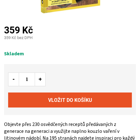
PALIVO
KOŘENÍ
359 Kč
A
359 Kč bez DPH
Měrná
OMÁČKY
cena:
Skladem
NÁDOBÍ
LODGE
VAKUOVAČKY
LEDNICE
Objevte přes 230 osvědčených receptů předávaných z
generace na generaci a využijte naplno kouzlo vaření v
NA
litinovém nádobí. Na 195 stranách najdete inspiraci pro každý