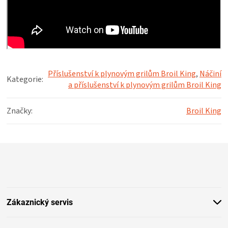
Příslušenství k plynovým grilům Broil King
,
Náčiní
Kategorie
:
a příslušenství k plynovým grilům Broil King
Značky
:
Broil King
Z
á
p
a
t
Zákaznický servis
í