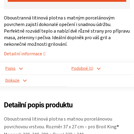
ZRÁNÍ
Oboustranná litinová plotna s matným porcelánovým
povrchem zajistí dokonalé opečení i snadnou údržbu.
MASA
Perfektně rozvádí teplo a nabízí dvě různé strany pro přípravu
masa, zeleniny i pečiva. Ideální doplněk pro váš gril a
VENKOVNÍ
nekonečné možnosti grilování.
Detailní informace
KUCHYNĚ
Popis
Podobné (1)
KNIHY
Diskuze
O
Detailní popis produktu
GRILOVÁNÍ
Oboustranná litinová plotna s matnou porcelánovou
HAVAJSKÉ
povrchovou vrstvou. Rozměr 37 x 27 cm – pro Broil King®