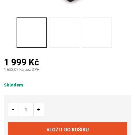
PALIVO
KOŘENÍ
A
OMÁČKY
1 999 Kč
NÁDOBÍ
1 652,07 Kč bez DPH
Měrná
LODGE
cena:
Skladem
VAKUOVAČKY
LEDNICE
NA