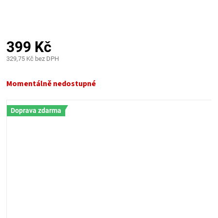
PALIVO
KOŘENÍ
399 Kč
A
329,75 Kč bez DPH
Měrná
OMÁČKY
cena:
Momentálně nedostupné
NÁDOBÍ
Doprava zdarma
LODGE
VAKUOVAČKY
LEDNICE
NA