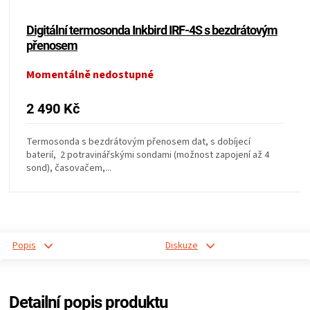
ZRÁNÍ
Digitální termosonda Inkbird IRF-4S s bezdrátovým
přenosem
MASA
Momentálně nedostupné
VENKOVNÍ
2 490 Kč
KUCHYNĚ
Termosonda s bezdrátovým přenosem dat, s dobíjecí
baterií, 2 potravinářskými sondami (možnost zapojení až 4
sond), časovačem,...
KNIHY
O
GRILOVÁNÍ
Popis
Diskuze
HAVAJSKÉ
Detailní popis produktu