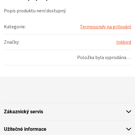
KOŠILE
Popis produktu není dostupný
VÍNO
Kategorie
:
Termosondy na grilování
DÁRKOVÉ
Značky
:
Inkbird
POUKAZY
Položka byla vyprodána…
ZNAČKY
Z
MĚNA
á
p
(CZK)
a
t
Zákaznický servis
í
PŘIHLÁŠENÍ
Užitečné informace