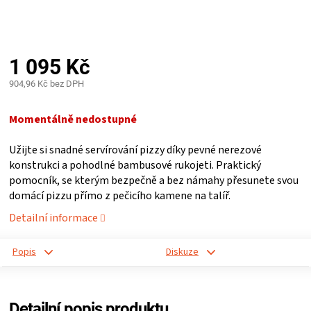
PALIVO
KOŘENÍ
1 095 Kč
A
904,96 Kč bez DPH
Měrná
OMÁČKY
cena:
Momentálně nedostupné
Užijte si snadné servírování pizzy díky pevné nerezové
NÁDOBÍ
konstrukci a pohodlné bambusové rukojeti. Praktický
pomocník, se kterým bezpečně a bez námahy přesunete svou
LODGE
domácí pizzu přímo z pečicího kamene na talíř.
Detailní informace
VAKUOVAČKY
Popis
Diskuze
LEDNICE
NA
Detailní popis produktu