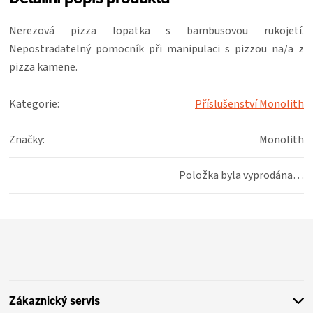
ZRÁNÍ
Nerezová pizza lopatka s bambusovou rukojetí.
Nepostradatelný pomocník při manipulaci s pizzou na/a z
MASA
pizza kamene.
VENKOVNÍ
Kategorie
:
Příslušenství Monolith
KUCHYNĚ
Značky
:
Monolith
KNIHY
Položka byla vyprodána…
O
Z
á
GRILOVÁNÍ
p
a
HAVAJSKÉ
t
Zákaznický servis
í