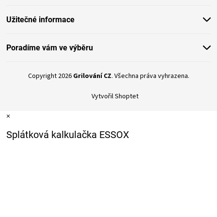
KOŠILE
Užitečné informace
VÍNO
Poradíme vám ve výběru
DÁRKOVÉ
Copyright 2026
Grilování CZ
. Všechna práva vyhrazena.
POUKAZY
Vytvořil Shoptet
ZNAČKY
×
MĚNA
Splátková kalkulačka ESSOX
(CZK)
PŘIHLÁŠENÍ