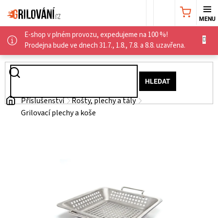
Přejít
NÁKUPNÍ
na
obsah
E-shop v plném provozu, expedujeme na 100 %!
KOŠÍK
AKČNÍ
Prodejna bude ve dnech 31.7., 1.8., 7.8. a 8.8. uzavřena.
NABÍDKA
HLEDAT
GRILY
Domů
Příslušenství
Rošty, plechy a tály
Grilovací plechy a koše
WEBER
GRILY
UDÍRNY
PŘÍSLUŠENSTVÍ