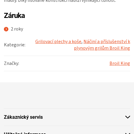
madly. Díky lisované konstrukci nabízí vynikající tuhost.
KOŠILE
Záruka
VÍNO
2 roky
DÁRKOVÉ
Grilovací plechy a koše
,
Náčiní a příslušenství k
Kategorie
:
plynovým grilům Broil King
POUKAZY
Značky
:
Broil King
ZNAČKY
MĚNA
Z
á
(CZK)
p
a
t
PŘIHLÁŠENÍ
Zákaznický servis
í