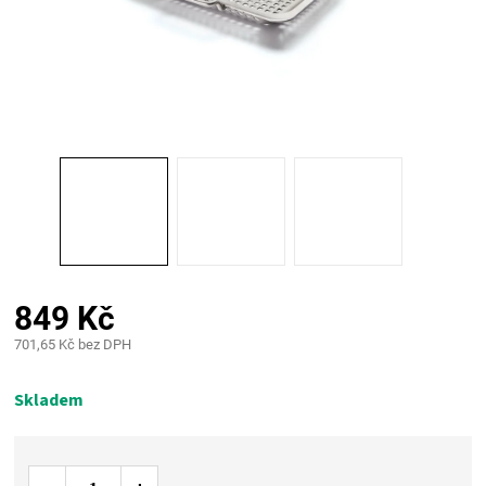
PALIVO
KOŘENÍ
A
OMÁČKY
NÁDOBÍ
LODGE
849 Kč
701,65 Kč bez DPH
VAKUOVAČKY
Měrná
cena:
Skladem
LEDNICE
NA