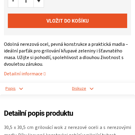
ZRÁNÍ
MASA
VENKOVNÍ
Odolná nerezová ocel, pevná konstrukce a praktická madla –
ideální parťák pro grilování křupavé zeleniny i šťavnatého
masa. Užijte si pohodlí, spolehlivost a dlouhou životnost s
KUCHYNĚ
dvouletou zárukou.
Detailní informace
KNIHY
Popis
Diskuze
O
GRILOVÁNÍ
Detailní popis produktu
HAVAJSKÉ
30,5 x 30,5 cm grilovácí wok z nerezové oceli a s nerezovými