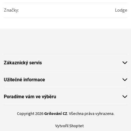
Značky
:
Lodge
Z
á
p
a
t
Zákaznický servis
í
Užitečné informace
Poradíme vám ve výběru
Copyright 2026
Grilování CZ
. Všechna práva vyhrazena.
Vytvořil Shoptet