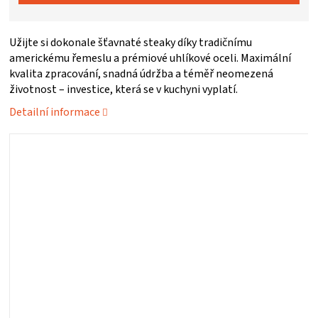
ZRÁNÍ
Užijte si dokonale šťavnaté steaky díky tradičnímu
americkému řemeslu a prémiové uhlíkové oceli. Maximální
MASA
kvalita zpracování, snadná údržba a téměř neomezená
životnost – investice, která se v kuchyni vyplatí.
VENKOVNÍ
Detailní informace
KUCHYNĚ
KNIHY
O
GRILOVÁNÍ
HAVAJSKÉ