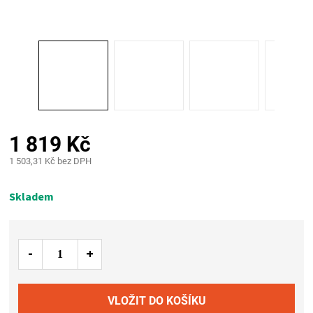
PALIVO
KOŘENÍ
A
OMÁČKY
1 819 Kč
NÁDOBÍ
1 503,31 Kč bez DPH
Měrná
LODGE
cena:
Skladem
VAKUOVAČKY
LEDNICE
NA