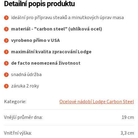
Detailní popis produktu
ideální pro přípravu steaků a minutkových úprav masa
materiál - "carbon steel" (uhlíková ocel)
vyrobeno přímo v USA
maximální kvalita zpracování Lodge
de facto neomezená životnost
snadná údržba
záruka 2 roky
Kategorie
:
Ocelové nádobí Lodge Carbon Steel
Vnější průměr dna
:
19 cm
Vnitřní výška
:
3,3 cm