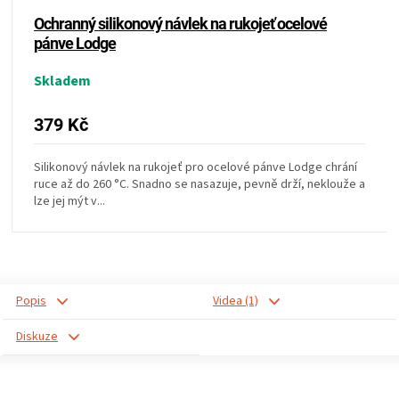
KOŠILE
Ochranný silikonový návlek na rukojeť ocelové
pánve Lodge
VÍNO
Skladem
DÁRKOVÉ
379 Kč
POUKAZY
Silikonový návlek na rukojeť pro ocelové pánve Lodge chrání
ruce až do 260 °C. Snadno se nasazuje, pevně drží, neklouže a
ZNAČKY
lze jej mýt v...
MĚNA
(CZK)
Popis
Videa (1)
Diskuze
PŘIHLÁŠENÍ