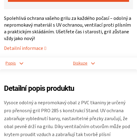
ZRÁNÍ
Spolehlivá ochrana vašeho grilu za každého počasí – odolný a
nepromokavý materiál s UV ochranou, ventilací proti plísním
MASA
a praktickým skládáním. Ušetřete čas i starosti, gril zůstane
vždy jako nový!
VENKOVNÍ
Detailní informace
KUCHYNĚ
Popis
Diskuze
KNIHY
Detailní popis produktu
O
Vysoce odolný a nepromokavý obal z PVC tkaniny je určený
GRILOVÁNÍ
pro přenosný gril PRO 285 s konstrukcí Stand. UV ochrana
zabraňuje vyblednutí barvy, nastavitelné přezky zaručují, že
HAVAJSKÉ
obal pevně drží na grilu. Díky ventilačním otvorům může pod
krytem proudit vzduch a zabraňují tak tvorbě plísní