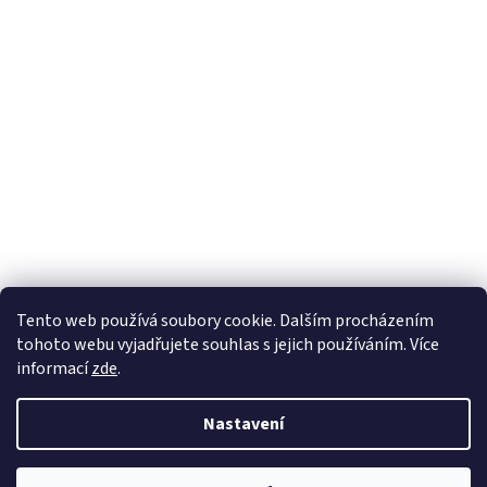
Tento web používá soubory cookie. Dalším procházením
tohoto webu vyjadřujete souhlas s jejich používáním. Více
informací
zde
.
Nastavení