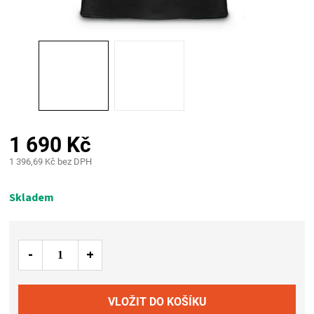
PALIVO
KOŘENÍ
A
OMÁČKY
1 690 Kč
NÁDOBÍ
1 396,69 Kč bez DPH
Měrná
LODGE
cena:
Skladem
VAKUOVAČKY
LEDNICE
NA