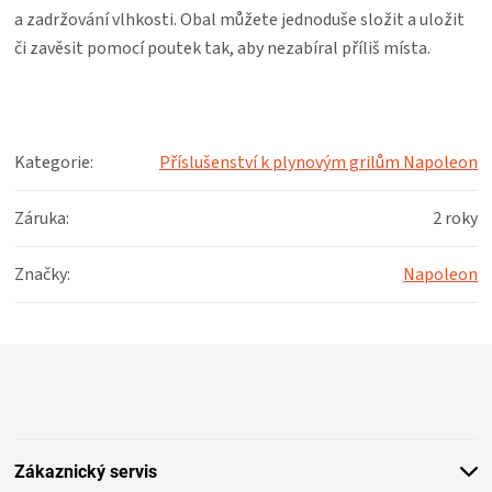
KOŠILE
a zadržování vlhkosti. Obal můžete jednoduše složit a uložit
či zavěsit pomocí poutek tak, aby nezabíral příliš místa.
VÍNO
DÁRKOVÉ
Kategorie
:
Příslušenství k plynovým grilům Napoleon
POUKAZY
Záruka
:
2 roky
ZNAČKY
Značky
:
Napoleon
MĚNA
Z
(CZK)
á
p
PŘIHLÁŠENÍ
a
t
Zákaznický servis
í