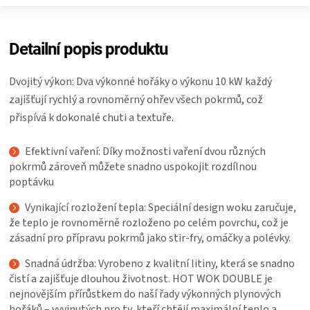
Detailní popis produktu
Dvojitý výkon: Dva výkonné hořáky o výkonu 10 kW každý
zajišťují rychlý a rovnoměrný ohřev všech pokrmů, což
přispívá k dokonalé chuti a textuře.
Efektivní vaření: Díky možnosti vaření dvou různých
pokrmů zároveň můžete snadno uspokojit rozdílnou
poptávku
Vynikající rozložení tepla: Speciální design woku zaručuje,
že teplo je rovnoměrně rozloženo po celém povrchu, což je
zásadní pro přípravu pokrmů jako stir-fry, omáčky a polévky.
Snadná údržba: Vyrobeno z kvalitní litiny, která se snadno
čistí a zajišťuje dlouhou životnost. HOT WOK DOUBLE je
nejnovějším přírůstkem do naší řady výkonných plynových
hořáků – vyvinutých pro ty, kteří chtějí maximální teplo a