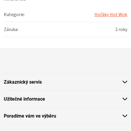
Kategorie
:
Hořáky Hot Wok
Záruka
:
2 roky
Z
á
p
a
t
Zákaznický servis
í
Užitečné informace
Poradíme vám ve výběru