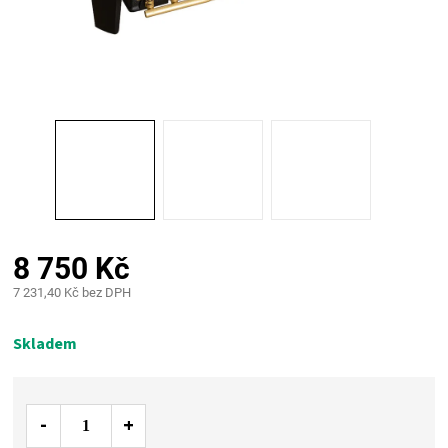
PALIVO
KOŘENÍ
A
OMÁČKY
NÁDOBÍ
8 750 Kč
LODGE
7 231,40 Kč bez DPH
Měrná
VAKUOVAČKY
cena:
Skladem
LEDNICE
NA