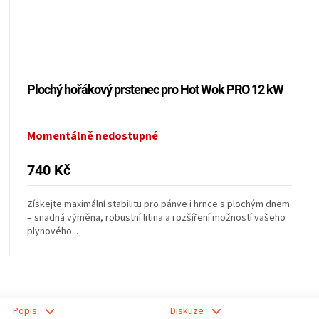
KOŠILE
VÍNO
DÁRKOVÉ
Plochý hořákový prstenec pro Hot Wok PRO 12 kW
POUKAZY
Momentálně nedostupné
ZNAČKY
740 Kč
MĚNA
Získejte maximální stabilitu pro pánve i hrnce s plochým dnem
– snadná výměna, robustní litina a rozšíření možností vašeho
plynového...
(CZK)
PŘIHLÁŠENÍ
Popis
Diskuze