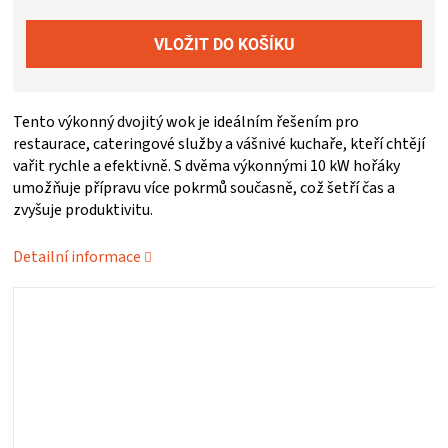
ZRÁNÍ
MASA
Tento výkonný dvojitý wok je ideálním řešením pro
VENKOVNÍ
restaurace, cateringové služby a vášnivé kuchaře, kteří chtějí
vařit rychle a efektivně. S dvěma výkonnými 10 kW hořáky
umožňuje přípravu více pokrmů současně, což šetří čas a
KUCHYNĚ
zvyšuje produktivitu.
KNIHY
Detailní informace
O
GRILOVÁNÍ
HAVAJSKÉ