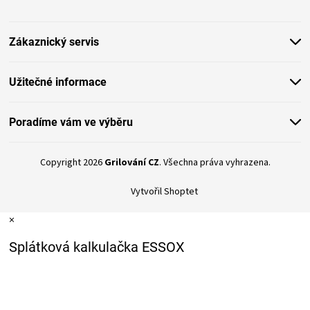
KOŠILE
a
t
Zákaznický servis
VÍNO
í
DÁRKOVÉ
Užitečné informace
POUKAZY
Poradíme vám ve výběru
ZNAČKY
Copyright 2026
Grilování CZ
. Všechna práva vyhrazena.
MĚNA
Vytvořil Shoptet
×
(CZK)
Splátková kalkulačka ESSOX
PŘIHLÁŠENÍ