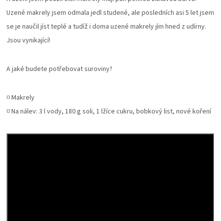
PALIVO
Uzené makrely jsem odmala jedl studené, ale posledních asi 5 let jsem
se je naučil jíst teplé a tudíž i doma uzené makrely jím hned z udírny.
KOŘENÍ
Jsou vynikající!
A
A jaké budete potřebovat suroviny?
OMÁČKY
◽ Makrely
NÁDOBÍ
◽ Na nálev: 3 l vody, 180 g soli, 1 lžíce cukru, bobkový list, nové koření
LODGE
VAKUOVAČKY
LEDNICE
NA