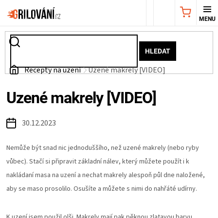
Přejít
NÁKUPNÍ
na
obsah
KOŠÍK
AKČNÍ
HLEDAT
NABÍDKA
Domů
Recepty na uzení
Uzené makrely [VIDEO]
GRILY
Uzené makrely [VIDEO]
WEBER
30.12.2023
GRILY
Nemůže být snad nic jednoduššího, než uzené makrely (nebo ryby
vůbec). Stačí si připravit základní nálev, který můžete použít i k
UDÍRNY
nakládaní masa na uzení a nechat makrely alespoň půl dne naložené,
aby se maso prosolilo. Osušíte a můžete s nimi do nahřáté udírny.
PŘÍSLUŠENSTVÍ
K uzení jsem použil olši. Makrely mají pak pěknou zlatavou barvu.