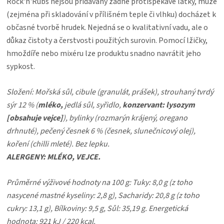
Rock'n'Rubs nejsou přidávány žádné protispékavé látky, může
(zejména při skladování v přílišném teple či vlhku) docházet k
občasné tvorbě hrudek. Nejedná se o kvalitativní vadu, ale o
důkaz čistoty a čerstvosti použitých surovin. Pomocí lžičky,
hmoždíře nebo mixéru lze produktu snadno navrátit jeho
sypkost.
Složení: Mořská sůl, cibule (granulát, prášek), strouhaný tvrdý
sýr 12 % (
mléko,
jedlá sůl, syřidlo,
konzervant: lysozym
[obsahuje vejce]
), bylinky (rozmarýn krájený, oregano
drhnuté), pečený česnek 6 % (česnek, slunečnicový olej),
koření (chilli mleté). Bez lepku.
ALERGENY: MLÉKO, VEJCE.
Průměrné výživové hodnoty na 100 g: Tuky: 8,0 g (z toho
nasycené mastné kyseliny: 2,8 g), Sacharidy: 20,8 g (z toho
cukry: 13,1 g), Bílkoviny: 9,5 g, Sůl: 35,19 g. Energetická
hodnota: 921 kJ / 220 kcal.