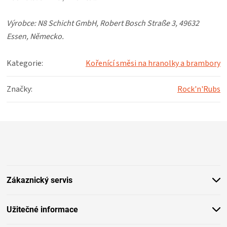
Výrobce:
N8 Schicht GmbH,
Robert Bosch Straße 3,
49632
Essen, Německo.
Kategorie
:
Kořenící směsi na hranolky a brambory
Značky
:
Rock'n'Rubs
Z
á
p
a
t
Zákaznický servis
í
Užitečné informace