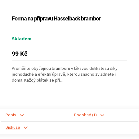
KOŠILE
Forma na přípravu Hasselback brambor
VÍNO
DÁRKOVÉ
Skladem
POUKAZY
99 Kč
ZNAČKY
Proměňte obyčejnou bramboru v lákavou delikatesu díky
jednoduché a efektní úpravě, kterou snadno zvládnete i
doma. Každý plátek se při...
MĚNA
(CZK)
Popis
Podobné (1)
PŘIHLÁŠENÍ
Diskuze