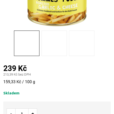
PALIVO
KOŘENÍ
A
OMÁČKY
NÁDOBÍ
239 Kč
LODGE
213,39 Kč bez DPH
Měrná
159,33 Kč / 100 g
VAKUOVAČKY
cena:
Skladem
LEDNICE
NA