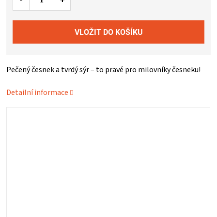
ZRÁNÍ
MASA
VENKOVNÍ
Pečený česnek a tvrdý sýr – to pravé pro milovníky česneku!
Detailní informace
KUCHYNĚ
KNIHY
O
GRILOVÁNÍ
HAVAJSKÉ