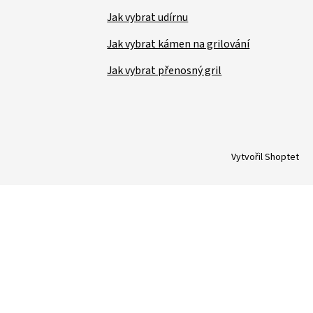
Jak vybrat udírnu
Jak vybrat kámen na grilování
Jak vybrat přenosný gril
Vytvořil Shoptet