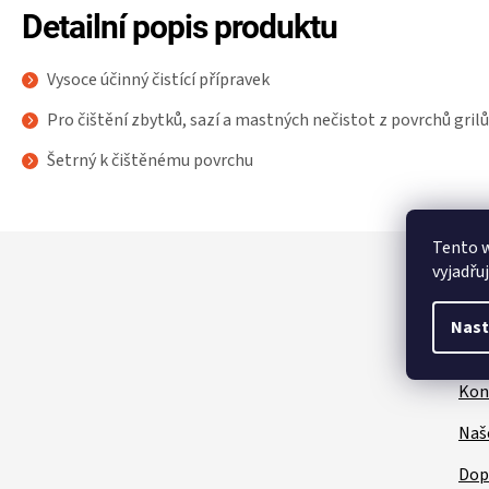
Detailní popis produktu
Vysoce účinný čistící přípravek
Pro čištění zbytků, sazí a mastných nečistot z povrchů grilů
Šetrný k čištěnému povrchu
Z
Tento 
á
vyjadřu
p
a
Nast
t
Zá
í
Kon
Naš
Dop