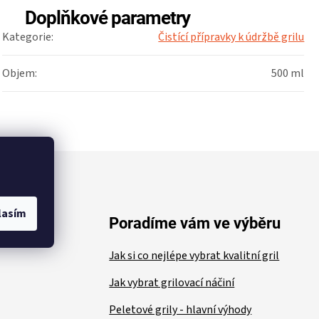
Doplňkové parametry
Kategorie
:
Čistící přípravky k údržbě grilu
Objem
:
500 ml
lasím
ace
Poradíme vám ve výběru
Jak si co nejlépe vybrat kvalitní gril
Jak vybrat grilovací náčiní
Peletové grily - hlavní výhody