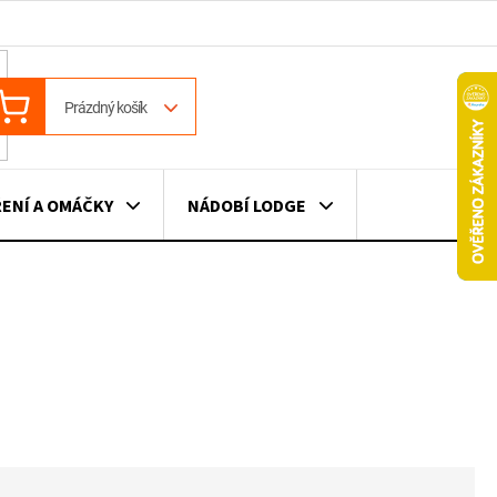
ÁKUPNÍ
Prázdný košík
OŠÍK
ENÍ A OMÁČKY
NÁDOBÍ LODGE
ILE
VÍNO
DÁRKOVÉ POUKAZY