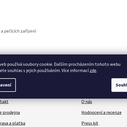
 a pečících zařízení
web používá soubory cookie. Dalším procházením tohoto webu
jete souhlas s jejich používáním. Více informací
zde
.
avení
Souh
kaznický servis
Užitečné inform
takt
O nás
e prodejna
Hodnocení a recenze
rava a platba
Press kit