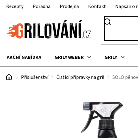
Přejít
Recepty
Poradna
Prodejna
Kontakt
Napsali o 
na
obsah
AKČNÍ NABÍDKA
GRILY WEBER
GRILY
Domů
Příslušenství
Čistící přípravky na gril
SOLO pěnový 
VAKUOVAČKY
LEDNICE NA ZRÁNÍ MASA
VEN