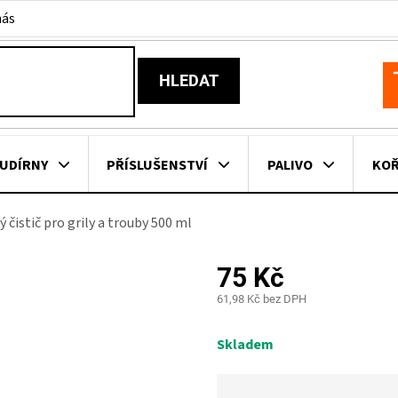
nás
HLEDAT
N
K
UDÍRNY
PŘÍSLUŠENSTVÍ
PALIVO
KOŘ
čistič pro grily a trouby 500 ml
KOVNÍ KUCHYNĚ
KNIHY O GRILOVÁNÍ
HAVAJSKÉ KOŠ
75 Kč
ZNAČKY
61,98 Kč bez DPH
Měrná
cena:
Skladem