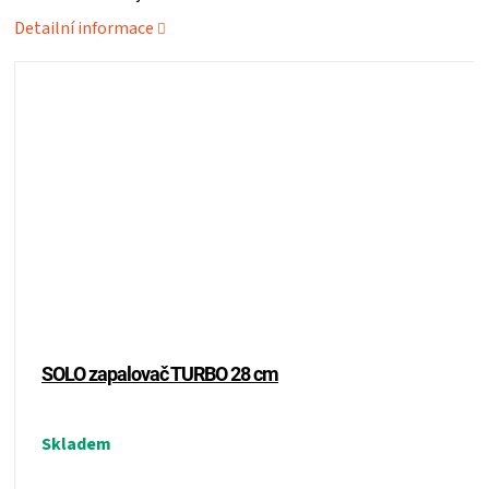
Detailní informace
ZRÁNÍ
MASA
VENKOVNÍ
KUCHYNĚ
KNIHY
O
SOLO zapalovač TURBO 28 cm
GRILOVÁNÍ
HAVAJSKÉ
Skladem