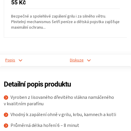
55 Kč
KOŠILE
Bezpečné a spolehlivé zapálení grilu i za silného větru.
VÍNO
Plnitelný mechanismus šetří peníze a dětská pojistka zajišťuje
maximální ochranu...
DÁRKOVÉ
POUKAZY
Popis
Diskuze
ZNAČKY
MĚNA
Detailní popis produktu
(CZK)
Vyroben z lisovaného dřevitého vlákna namáčeného
v kvalitním parafínu
PŘIHLÁŠENÍ
Vhodný k zapálení ohně v grilu, krbu, kamnech a kotli
Průměrná délka hoření 6 – 8 minut