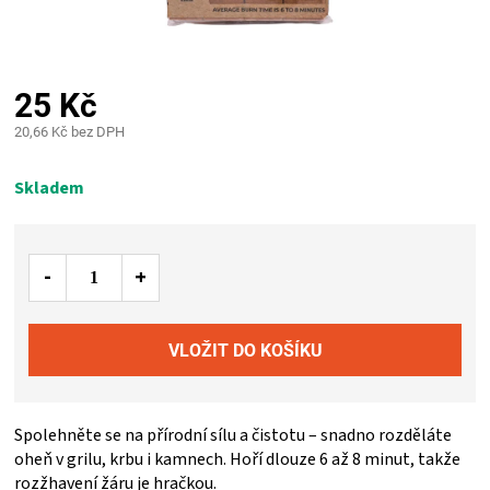
PALIVO
KOŘENÍ
25 Kč
A
20,66 Kč bez DPH
Měrná
OMÁČKY
cena:
Skladem
NÁDOBÍ
LODGE
VAKUOVAČKY
LEDNICE
Spolehněte se na přírodní sílu a čistotu – snadno rozděláte
oheň v grilu, krbu i kamnech. Hoří dlouze 6 až 8 minut, takže
NA
rozžhavení žáru je hračkou.