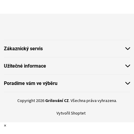
Z
á
p
a
t
Zákaznický servis
í
Užitečné informace
Poradíme vám ve výběru
Copyright 2026
Grilování CZ
. Všechna práva vyhrazena.
Vytvořil Shoptet
×