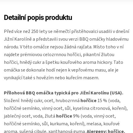
ZRÁNÍ
Detailní popis produktu
MASA
Před více než 250 lety se němečtí přistěhovalci usadili v dnešní
Jižní Karolíně a představili svou verzi BBQ omáčky hladovému
VENKOVNÍ
národu. V této omáčce nejsou žádná rajčata. Místo toho v ní
najdete prémiovou celozrnnou hořčici, pikantní žlutou
KUCHYNĚ
hořčici, hnědý cukr a špetku kouřového aroma hickory. Tato
omáčka se dokonale hodí nejen k vepřovému masu, ale je
KNIHY
vynikající také s hovězím nebo kuřecím masem.
O
Přílohová BBQ omáčka typická pro Jižní Karolínu (USA).
Složení: hnědý cukr, ocet, hrubozrnná
hořčice
15 % (voda,
GRILOVÁNÍ
hořčičné semínko, vinný ocet, sůl, kyselina citronová, koření),
jablečný ocet, voda, žlutá
hořčice
9% (voda, vinný ocet,
HAVAJSKÉ
hořčičné semínko, sůl, kurkuma, koření), melasa, kouřové
aroma, sušená cibule, xanthanová guma.
Alergeny: hořčice.