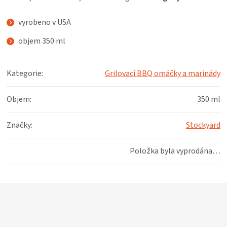
KOŠILE
vyrobeno v USA
VÍNO
objem 350 ml
DÁRKOVÉ
Kategorie
:
Grilovací BBQ omáčky a marinády
POUKAZY
Objem
:
350 ml
ZNAČKY
Značky
:
Stockyard
MĚNA
Položka byla vyprodána…
(CZK)
Z
PŘIHLÁŠENÍ
á
p
a