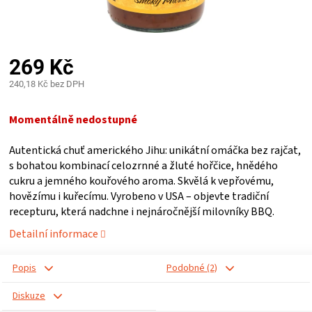
PALIVO
KOŘENÍ
269 Kč
A
240,18 Kč bez DPH
Měrná
OMÁČKY
cena:
Momentálně nedostupné
Autentická chuť amerického Jihu: unikátní omáčka bez rajčat,
NÁDOBÍ
s bohatou kombinací celozrnné a žluté hořčice, hnědého
cukru a jemného kouřového aroma. Skvělá k vepřovému,
LODGE
hovězímu i kuřecímu. Vyrobeno v USA – objevte tradiční
recepturu, která nadchne i nejnáročnější milovníky BBQ.
VAKUOVAČKY
Detailní informace
LEDNICE
Popis
Podobné (2)
Diskuze
NA