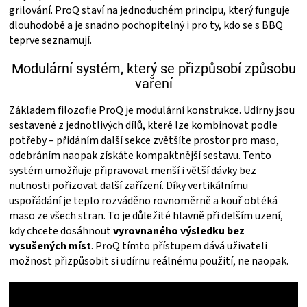
PALIVO
grilování. ProQ staví na jednoduchém principu, který funguje
dlouhodobě a je snadno pochopitelný i pro ty, kdo se s BBQ
teprve seznamují.
KOŘENÍ
Modulární systém, který se přizpůsobí způsobu
A
vaření
Základem filozofie ProQ je modulární konstrukce. Udírny jsou
OMÁČKY
sestavené z jednotlivých dílů, které lze kombinovat podle
potřeby – přidáním další sekce zvětšíte prostor pro maso,
NÁDOBÍ
odebráním naopak získáte kompaktnější sestavu. Tento
systém umožňuje připravovat menší i větší dávky bez
LODGE
nutnosti pořizovat další zařízení. Díky vertikálnímu
uspořádání je teplo rozváděno rovnoměrně a kouř obtéká
maso ze všech stran. To je důležité hlavně při delším uzení,
VAKUOVAČKY
kdy chcete dosáhnout
vyrovnaného výsledku bez
vysušených míst
. ProQ tímto přístupem dává uživateli
LEDNICE
možnost přizpůsobit si udírnu reálnému použití, ne naopak.
NA