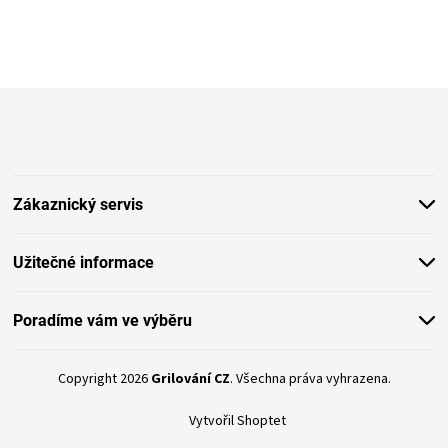
Z
á
p
a
t
Zákaznický servis
í
Užitečné informace
Poradíme vám ve výběru
Copyright 2026
Grilování CZ
. Všechna práva vyhrazena.
Vytvořil Shoptet