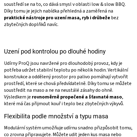
KOŠILE
soustředí se na to, co dává smysl v oblasti low & slow BBQ.
Díky tomu je jejich nabídka přehledná a zaměřená na
praktické nástroje pro uzení masa, ryb i drůbeže
bez
VÍNO
zbytečných doplňků navíc.
DÁRKOVÉ
Uzení pod kontrolou po dlouhé hodiny
POUKAZY
Udírny ProQ jsou navržené pro dlouhodobý provoz, kdy je
ZNAČKY
potřeba udržet stabilní teplotu po několik hodin. Vertikální
konstrukce a oddělený prostor pro palivo pomáhají vytvořit
prostředí, které se chová předvídatelně. Díky tomu se můžete
MĚNA
soustředit na maso a ne na neustálé zásahy do ohně.
Výsledkem je
rovnoměrně propečené a šťavnaté maso
,
(CZK)
které má čas přijmout kouř i teplo bez zbytečných výkyvů.
Flexibilita podle množství a typu masa
PŘIHLÁŠENÍ
Modulární systém umožňuje udírnu snadno přizpůsobit tomu,
co zrovna připravujete. Můžete udit jeden kus masa nebo