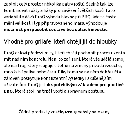
zaplnit celý prostor několika patry roštů. Stejně tak lze
kombinovat rošty a háky pro zavěšení větších kusů. Tato
variabilita dává ProQ výhodu hlavně při BBQ, kde se často
mění velikost i typ připravovaného masa. Výhodou je
možnost přizpůsobit sestavu bez dalších investic
.
Vhodné pro grilaře, kteří chtějí jít do hloubky
ProQ osloví především ty, kteří chtějí pochopit proces uzení a
mít nad ním kontrolu. Není to zařízení, které vše udělá samo,
ale nástroj, který reaguje čitelně na změny přívodu vzduchu,
množství paliva nebo času. Díky tomu se na něm dobře učí a
zároveň poskytuje konzistentní výsledky i zkušenějším
uživatelům. ProQ je tak
spolehlivým základem pro poctivé
BBQ
, které stojí na trpělivosti a správném postupu.
Žádné produkty značky
Pro Q
nebyly nalezeny...