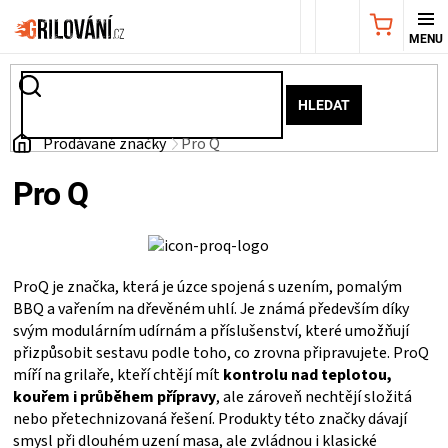
Přejít
NÁKUPNÍ
na
obsah
KOŠÍK
AKČNÍ
HLEDAT
NABÍDKA
Domů
Prodávané značky
Pro Q
Pro Q
GRILY
WEBER
ProQ je značka, která je úzce spojená s uzením, pomalým
GRILY
BBQ a vařením na dřevěném uhlí. Je známá především díky
svým modulárním udírnám a příslušenství, které umožňují
UDÍRNY
přizpůsobit sestavu podle toho, co zrovna připravujete. ProQ
míří na grilaře, kteří chtějí mít
kontrolu nad teplotou,
kouřem i průběhem přípravy
, ale zároveň nechtějí složitá
PŘÍSLUŠENSTVÍ
nebo přetechnizovaná řešení. Produkty této značky dávají
smysl při dlouhém uzení masa, ale zvládnou i klasické