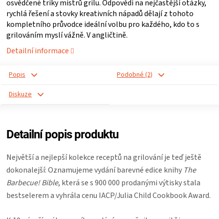
osvědčené triky mistrů grilu. Odpovědi na nejčastější otázky,
rychlá řešení a stovky kreativních nápadů dělají z tohoto
ZRÁNÍ
kompletního průvodce ideální volbu pro každého, kdo to s
grilováním myslí vážně. V angličtině.
MASA
Detailní informace
VENKOVNÍ
Popis
Podobné (2)
KUCHYNĚ
Diskuze
KNIHY
Detailní popis produktu
O
Největší a nejlepší kolekce receptů na grilování je teď ještě
dokonalejší: Oznamujeme vydání barevné edice knihy
The
GRILOVÁNÍ
Barbecue! Bible
, která se s 900 000 prodanými výtisky stala
bestselerem a vyhrála cenu IACP/Julia Child Cookbook Award.
HAVAJSKÉ