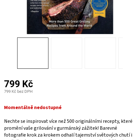
PALIVO
KOŘENÍ
A
OMÁČKY
NÁDOBÍ
799 Kč
LODGE
799 Kč bez DPH
Měrná
VAKUOVAČKY
cena:
Momentálně nedostupné
LEDNICE
Nechte se inspirovat více než 500 originálními recepty, které
promění vaše grilování v gurmánský zážitek! Barevné
NA
fotografie krok za krokem odhalí tajemství světových chutí i