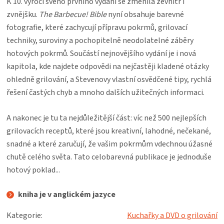
K 10. výročí svého prvního vydání se změnila zevnitř i
KOŠILE
zvnějšku.
The Barbecue! Bible
nyní obsahuje barevné
fotografie, které zachycují přípravu pokrmů, grilovací
VÍNO
techniky, suroviny a pochopitelně neodolatelné záběry
hotových pokrmů. Součástí nejnovějšího vydání je i nová
DÁRKOVÉ
kapitola, kde najdete odpovědi na nejčastěji kladené otázky
ohledně grilování, a Stevenovy vlastní osvědčené tipy, rychlá
POUKAZY
řešení častých chyb a mnoho dalších užitečných informaci.
ZNAČKY
A nakonec je tu ta nejdůležitější část: víc než 500 nejlepších
grilovacích receptů, které jsou kreativní, lahodné, nečekané,
MĚNA
snadné a které zaručují, že vašim pokrmům vdechnou úžasné
chutě celého světa. Tato celobarevná publikace je jednoduše
(CZK)
hotový poklad...
PŘIHLÁŠENÍ
kniha je v anglickém jazyce
Kategorie
:
Kuchařky a DVD o grilování