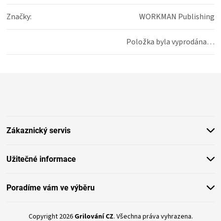
Značky
:
WORKMAN Publishing
Položka byla vyprodána…
Z
á
p
a
t
Zákaznický servis
í
Užitečné informace
Poradíme vám ve výběru
Copyright 2026
Grilování CZ
. Všechna práva vyhrazena.