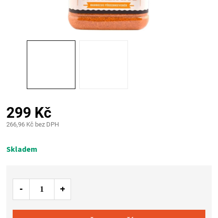
PALIVO
KOŘENÍ
A
OMÁČKY
NÁDOBÍ
299 Kč
266,96 Kč bez DPH
LODGE
Měrná
cena:
Skladem
VAKUOVAČKY
LEDNICE
NA