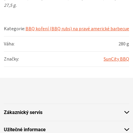
27,5 g.
Kategorie
:
BBQ koření (BBQ rubs) na pravé americké barbecue
Váha
:
280 g
Značky
:
SunCity BBQ
Z
á
p
a
t
Zákaznický servis
í
Užitečné informace