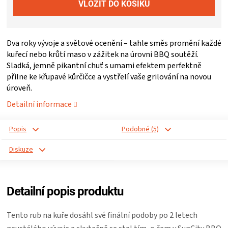
ZRÁNÍ
Dva roky vývoje a světové ocenění – tahle směs promění každé
MASA
kuřecí nebo krůtí maso v zážitek na úrovni BBQ soutěží.
Sladká, jemně pikantní chuť s umami efektem perfektně
VENKOVNÍ
přilne ke křupavé kůrčičce a vystřelí vaše grilování na novou
úroveň.
KUCHYNĚ
Detailní informace
KNIHY
Popis
Podobné (5)
Diskuze
O
GRILOVÁNÍ
Detailní popis produktu
HAVAJSKÉ
Tento rub na kuře dosáhl své finální podoby po 2 letech