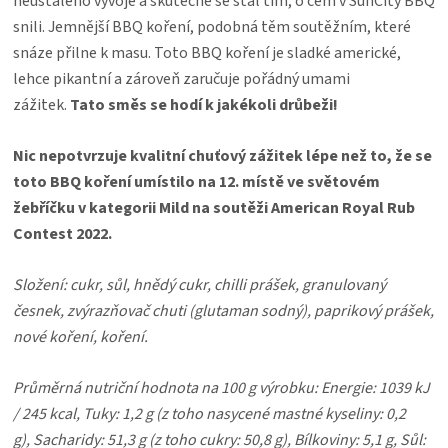
neustálého vývoje a skutečně se stal tím, o čem v SunCity BBQ
KOŠILE
snili. Jemnější BBQ koření, podobná těm soutěžním, které
snáze přilne k masu. Toto BBQ koření je sladké americké,
VÍNO
lehce pikantní a zároveň zaručuje pořádný umami
zážitek.
Tato směs se hodí k jakékoli drůbeži!
DÁRKOVÉ
Nic nepotvrzuje kvalitní chuťový zážitek lépe než to, že se
POUKAZY
toto BBQ koření umístilo na 12. místě ve světovém
žebříčku v kategorii Mild na soutěži American Royal Rub
ZNAČKY
Contest 2022.
MĚNA
Složení: cukr, sůl, hnědý cukr, chilli prášek, granulovaný
česnek, zvýrazňovač chuti (glutaman sodný), paprikový prášek,
(CZK)
nové koření, koření.
PŘIHLÁŠENÍ
Průměrná nutriční hodnota na 100 g výrobku:
Energie: 1039 kJ
/ 245 kcal,
Tuky: 1,2 g (
z toho nasycené mastné kyseliny: 0,2
g),
Sacharidy: 51,3 g (
z toho cukry: 50,8 g),
Bílkoviny: 5,1 g,
Sůl: