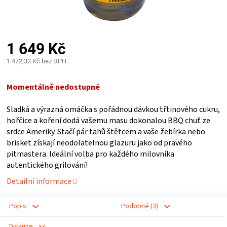
PALIVO
KOŘENÍ
1 649 Kč
A
1 472,32 Kč bez DPH
Měrná
OMÁČKY
cena:
Momentálně nedostupné
Sladká a výrazná omáčka s pořádnou dávkou třtinového cukru,
NÁDOBÍ
hořčice a koření dodá vašemu masu dokonalou BBQ chuť ze
srdce Ameriky. Stačí pár tahů štětcem a vaše žebírka nebo
LODGE
brisket získají neodolatelnou glazuru jako od pravého
pitmastera. Ideální volba pro každého milovníka
VAKUOVAČKY
autentického grilování!
Detailní informace
LEDNICE
Popis
Podobné (3)
NA
Diskuze