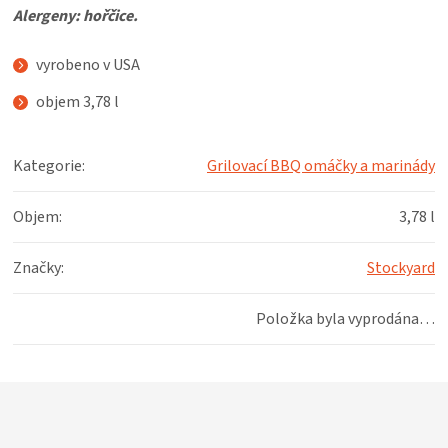
KOŠILE
Alergeny: hořčice.
VÍNO
vyrobeno v USA
objem 3,78 l
DÁRKOVÉ
Kategorie
:
Grilovací BBQ omáčky a marinády
POUKAZY
Objem
:
3,78 l
ZNAČKY
Značky
:
Stockyard
MĚNA
Položka byla vyprodána…
(CZK)
PŘIHLÁŠENÍ
Z
á
p