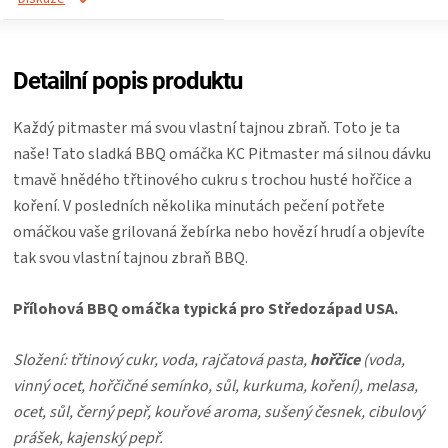
ZRÁNÍ
Detailní popis produktu
MASA
Každý pitmaster má svou vlastní tajnou zbraň. Toto je ta
VENKOVNÍ
naše! Tato sladká BBQ omáčka KC Pitmaster má silnou dávku
tmavě hnědého třtinového cukru s trochou husté hořčice a
KUCHYNĚ
koření. V posledních několika minutách pečení potřete
omáčkou vaše grilovaná žebírka nebo hovězí hrudí a objevíte
KNIHY
tak svou vlastní tajnou zbraň BBQ.
O
Přílohová BBQ omáčka typická pro Středozápad USA.
GRILOVÁNÍ
Složení: třtinový cukr, voda, rajčatová pasta,
hořčice
(voda,
vinný ocet, hořčičné semínko, sůl, kurkuma, koření), melasa,
HAVAJSKÉ
ocet, sůl, černý pepř, kouřové aroma, sušený česnek, cibulový
prášek, kajenský pepř.