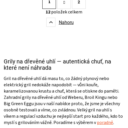
1
t
2
r
O
12
položek celkem
á
v
n
l
k
Nahoru
á
o
d
v
a
á
c
n
í
í
p
r
Grily na dřevěné uhlí — autentická chuť, na
v
které není náhrada
k
y
v
Gril na dřevěné uhlí dá masu to, co žádný plynový nebo
ý
elektrický gril nedokáže napodobit — vůni kouře,
p
karamelizovanou krustu a chuť, která se otiskne do paměti.
i
Zahradní grily na dřevěné uhlí od Weberu, Broil Kingu nebo
s
Big Green Eggu jsou v naší nabídce proto, že jsme je všechny
u
osobně testovali a víme, co zvládnou. Velký gril na uhlí s
víkem a regulací vzduchu je nejlepší start pro každého, kdo to
myslí s grilováním vážně. Poradíme s výběrem v
poradně
.