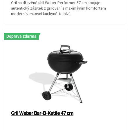
KOŠILE
Gril na dřevěné uhlí Weber Performer 57 cm spojuje
autentický zážitek z grilování s maximálním komfortem
moderní venkovní kuchyně. Nabízí...
VÍNO
DÁRKOVÉ
Doprava zdarma
POUKAZY
ZNAČKY
MĚNA
(CZK)
PŘIHLÁŠENÍ
Gril Weber Bar-B-Kettle 47 cm