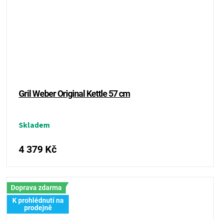
Gril Weber Original Kettle 57 cm
Skladem
4 379 Kč
Doprava zdarma
K prohlédnutí na
prodejně