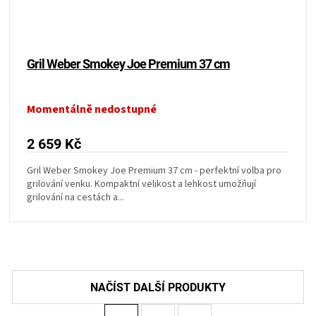
Gril Weber Smokey Joe Premium 37 cm
Momentálně nedostupné
2 659 Kč
Gril Weber Smokey Joe Premium 37 cm - perfektní volba pro
grilování venku. Kompaktní velikost a lehkost umožňují
grilování na cestách a...
S