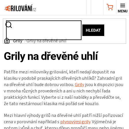
Přejít
NÁKUPNÍ
na
obsah
KOŠÍK
AKČNÍ
HLEDAT
NABÍDKA
Domů
Grily
Grily na dřevěné uhlí
Grily na dřevěné uhlí
GRILY
WEBER
Patříte mezi milovníky grilování, kteří nedají dopustit na
klasiku v podobě praskajících dřevěných uhlíků? Zahradní gril
GRILY
na dřevěné uhlí bude dobrou volbou.
Grily
jsou k dispozici jsou
v mnoha různých provedeních a ani u nich nechybí řada
praktických funkcí. Vyberte si z naší nabídky a přesvědčte se,
UDÍRNY
že tato nestárnoucí klasika má pořád své kouzlo.
PŘÍSLUŠENSTVÍ
Mezi hlavní výhody grilů na dřevěné uhlí patří nižší pořizovací
cena v porovnání například s
plynovými grily
. Výjimečná je
potom i vůně a chuť, kterou dřevo propůjčí masu nebo jinému