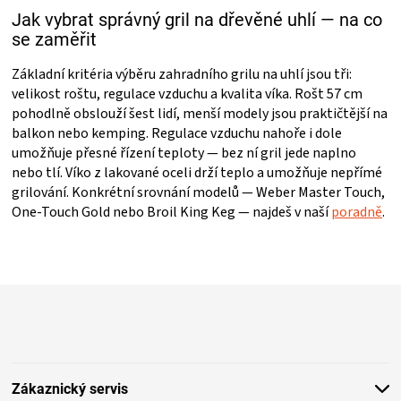
Jak vybrat správný gril na dřevěné uhlí — na co
se zaměřit
Základní kritéria výběru zahradního grilu na uhlí jsou tři:
velikost roštu, regulace vzduchu a kvalita víka. Rošt 57 cm
pohodlně obslouží šest lidí, menší modely jsou praktičtější na
balkon nebo kemping. Regulace vzduchu nahoře i dole
umožňuje přesné řízení teploty — bez ní gril jede naplno
nebo tlí. Víko z lakované oceli drží teplo a umožňuje nepřímé
grilování. Konkrétní srovnání modelů — Weber Master Touch,
One-Touch Gold nebo Broil King Keg — najdeš v naší
poradně
.
Z
á
p
a
t
Zákaznický servis
í