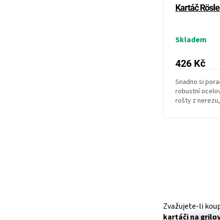
ů
Kartáč Rösle
Skladem
426 Kč
Snadno si porad
robustní ocelov
rošty z nerezu,
ergonomické...
Zvažujete-li kou
kartáči na grilo