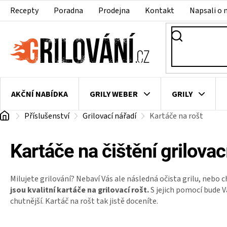
Přejít
Recepty
Poradna
Prodejna
Kontakt
Napsali o 
na
obsah
AKČNÍ NABÍDKA
GRILY WEBER
GRILY
Domů
Příslušenství
Grilovací nářadí
Kartáče na rošt
VAKUOVAČKY
LEDNICE NA ZRÁNÍ MASA
VEN
Kartáče na čištění grilovac
Milujete grilování? Nebaví Vás ale následná očista grilu, nebo
jsou kvalitní kartáče na grilovací rošt.
S jejich pomocí bude Vá
chutnější. Kartáč na rošt tak jistě doceníte.