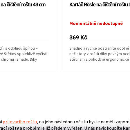
 na čištění roštu 43 cm
Kartáč Rösle na čištění roštu
Momentálně nedostupné
369 Kč
í i s odolnou špínou –
Snadno a rychle odstraníte odolné
é štětiny spolehlivě vyčistí
nečistoty z roštů díky pevným oc
 chromu i smaltu. Díky
štětinám a pohodlné ergonomické r
Ideální volba pro...
O
v
l
á
d
a
pi
grilovacího roštu
, na jeho následnou očistu byste neměli zapom
c
vací rošty
a problém je již předem vyřešen. U nás navíc koupíte
kar