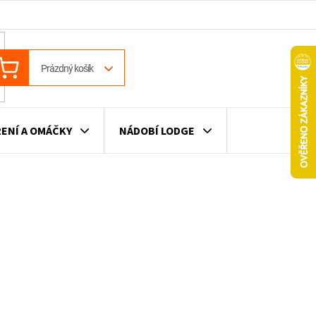
ÁKUPNÍ
Prázdný košík
OŠÍK
ENÍ A OMÁČKY
NÁDOBÍ LODGE
ILE
VÍNO
DÁRKOVÉ POUKAZY