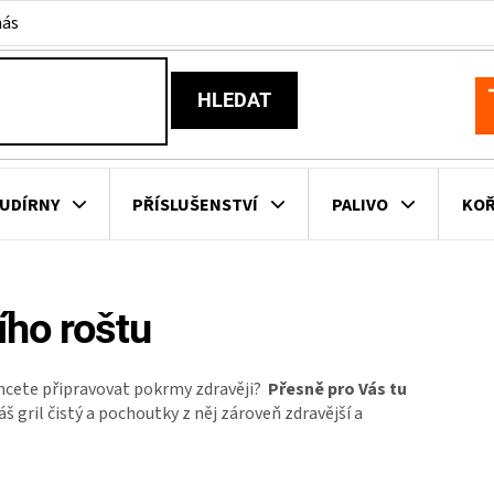
nás
HLEDAT
N
K
UDÍRNY
PŘÍSLUŠENSTVÍ
PALIVO
KOŘ
KOVNÍ KUCHYNĚ
KNIHY O GRILOVÁNÍ
HAVAJSKÉ KOŠ
ího roštu
ZNAČKY
 chcete připravovat pokrmy zdravěji?
Přesně pro Vás tu
š gril čistý a pochoutky z něj zároveň zdravější a