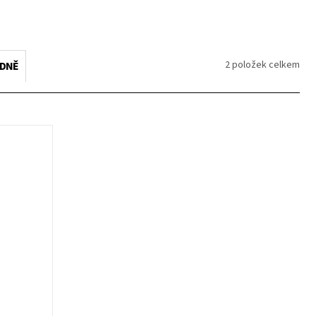
2
položek celkem
EDNĚ