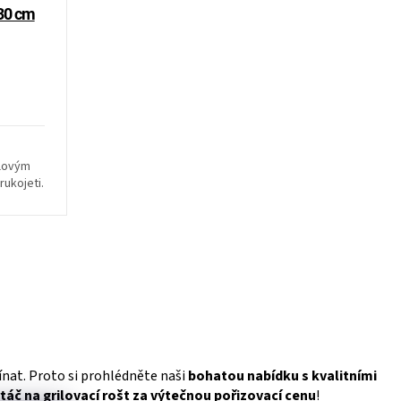
 30 cm
elovým
ukojeti.
ínat. Proto si prohlédněte naši
bohatou nabídku s kvalitními
táč na grilovací rošt za výtečnou pořizovací cenu
!