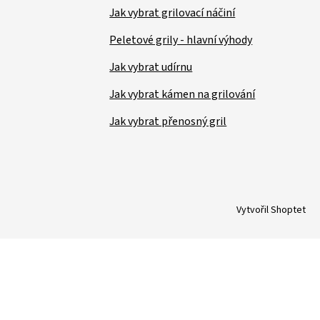
Jak vybrat grilovací náčiní
Peletové grily - hlavní výhody
Jak vybrat udírnu
Jak vybrat kámen na grilování
Jak vybrat přenosný gril
Vytvořil Shoptet