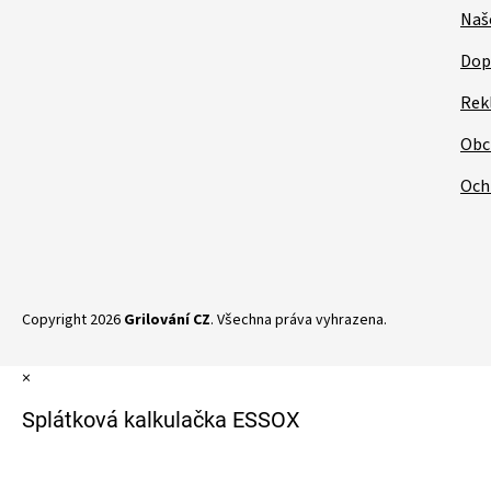
Naš
Dop
Rek
Obc
Och
Copyright 2026
Grilování CZ
. Všechna práva vyhrazena.
×
Splátková kalkulačka ESSOX