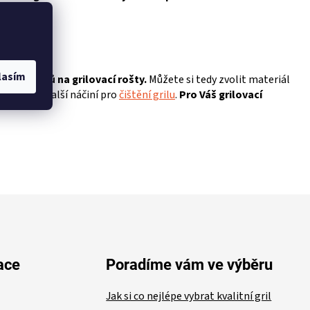
s.
lasím
ou kartáčů na grilovací rošty.
Můžete si tedy zvolit materiál
eženete i další náčiní pro
čištění grilu
.
Pro Váš grilovací
ace
Poradíme vám ve výběru
Jak si co nejlépe vybrat kvalitní gril