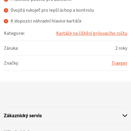
KOŠILE
Dvojitá rukojeť pro lepší úchop a kontrolu
VÍNO
K dispozici náhradní hlavice kartáče
Kategorie
:
Kartáče na čištění grilovacího roštu
DÁRKOVÉ
Záruka
:
2 roky
POUKAZY
Značky
:
Traeger
ZNAČKY
MĚNA
Z
á
(CZK)
p
a
t
PŘIHLÁŠENÍ
Zákaznický servis
í