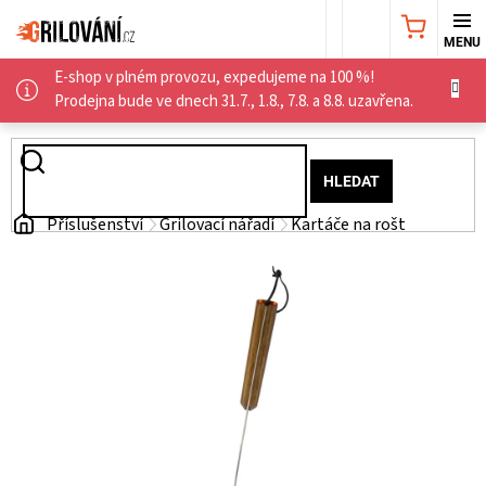
Přejít
NÁKUPNÍ
na
obsah
E-shop v plném provozu, expedujeme na 100 %!
KOŠÍK
AKČNÍ
Prodejna bude ve dnech 31.7., 1.8., 7.8. a 8.8. uzavřena.
NABÍDKA
HLEDAT
GRILY
Domů
Příslušenství
Grilovací nářadí
Kartáče na rošt
WEBER
GRILY
UDÍRNY
PŘÍSLUŠENSTVÍ