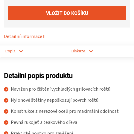
ZRÁNÍ
MASA
Detailní informace
VENKOVNÍ
Popis
Diskuze
KUCHYNĚ
KNIHY
Detailní popis produktu
O
Navržen pro čištění vychladlých grilovacích roštů
Nylonové štětiny nepoškozují povrch roštů
GRILOVÁNÍ
Konstrukce z nerezové oceli pro maximální odolnost
HAVAJSKÉ
Pevná rukojeť z teakového dřeva
Praktické poutko pro zavěšení