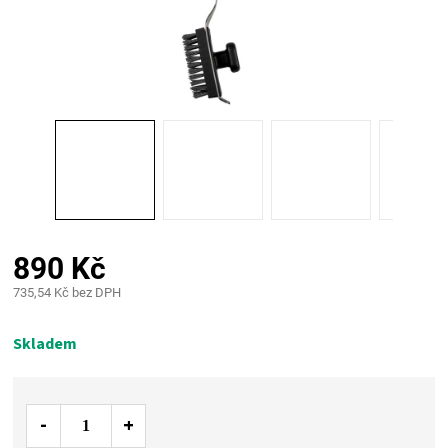
PALIVO
KOŘENÍ
A
OMÁČKY
NÁDOBÍ
890 Kč
LODGE
735,54 Kč bez DPH
Měrná
VAKUOVAČKY
cena:
Skladem
LEDNICE
NA