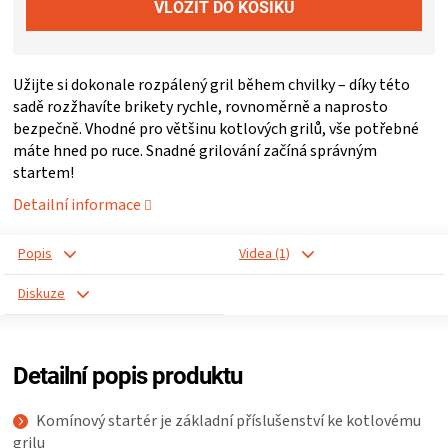
ZRÁNÍ
Užijte si dokonale rozpálený gril během chvilky – díky této
MASA
sadě rozžhavíte brikety rychle, rovnoměrně a naprosto
bezpečně. Vhodné pro většinu kotlových grilů, vše potřebné
VENKOVNÍ
máte hned po ruce. Snadné grilování začíná správným
startem!
KUCHYNĚ
Detailní informace
KNIHY
Popis
Videa (1)
Diskuze
O
GRILOVÁNÍ
Detailní popis produktu
HAVAJSKÉ
Komínový startér je základní příslušenství ke kotlovému
grilu