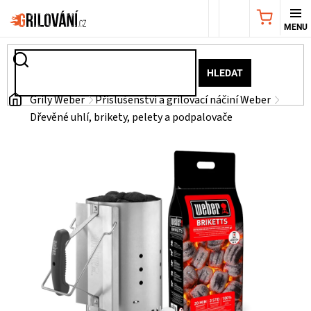
Přejít
NÁKUPNÍ
na
obsah
KOŠÍK
AKČNÍ
HLEDAT
NABÍDKA
Domů
Grily Weber
Příslušenství a grilovací náčiní Weber
Dřevěné uhlí, brikety, pelety a podpalovače
GRILY
WEBER
GRILY
UDÍRNY
PŘÍSLUŠENSTVÍ