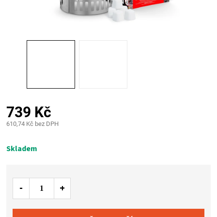
PALIVO
KOŘENÍ
A
OMÁČKY
NÁDOBÍ
739 Kč
610,74 Kč bez DPH
LODGE
Měrná
cena:
Skladem
VAKUOVAČKY
LEDNICE
NA