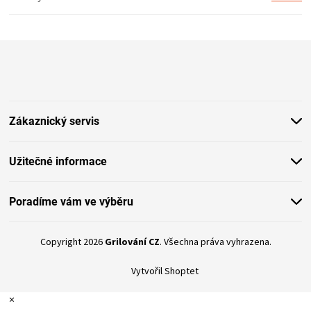
Z
á
p
a
t
Zákaznický servis
í
Užitečné informace
Poradíme vám ve výběru
Copyright 2026
Grilování CZ
. Všechna práva vyhrazena.
Vytvořil Shoptet
×