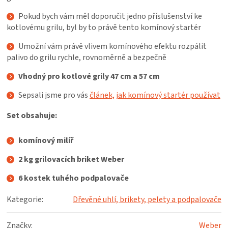
KOŠILE
Pokud bych vám měl doporučit jedno příslušenství ke
kotlovému grilu, byl by to právě tento komínový startér
VÍNO
Umožní vám právě vlivem komínového efektu rozpálit
palivo do grilu rychle, rovnoměrně a bezpečně
DÁRKOVÉ
Vhodný pro kotlové grily 47 cm a 57 cm
POUKAZY
Sepsali jsme pro vás
článek, jak komínový startér používat
ZNAČKY
Set obsahuje:
komínový milíř
MĚNA
2 kg grilovacích briket Weber
(CZK)
6 kostek tuhého podpalovače
PŘIHLÁŠENÍ
Kategorie
:
Dřevěné uhlí, brikety, pelety a podpalovače
Značky
:
Weber