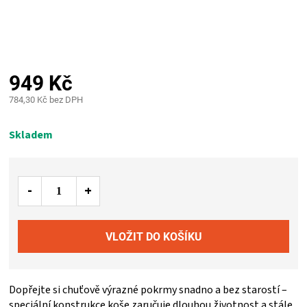
PALIVO
KOŘENÍ
A
949 Kč
784,30 Kč bez DPH
OMÁČKY
Měrná
cena:
Skladem
NÁDOBÍ
LODGE
VAKUOVAČKY
LEDNICE
Dopřejte si chuťově výrazné pokrmy snadno a bez starostí –
NA
speciální konstrukce koše zaručuje dlouhou životnost a stále