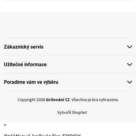
KOŠILE
Z
VÍNO
á
p
a
DÁRKOVÉ
t
Zákaznický servis
í
POUKAZY
Užitečné informace
ZNAČKY
Poradíme vám ve výběru
MĚNA
(CZK)
Copyright 2026
Grilování CZ
. Všechna práva vyhrazena.
Vytvořil Shoptet
PŘIHLÁŠENÍ
×