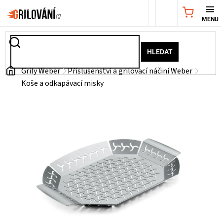
Přejít
NÁKUPNÍ
na
obsah
KOŠÍK
AKČNÍ
HLEDAT
NABÍDKA
Domů
Grily Weber
Příslušenství a grilovací náčiní Weber
Koše a odkapávací misky
GRILY
WEBER
GRILY
UDÍRNY
PŘÍSLUŠENSTVÍ