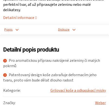
perfektní tvar, ať už připravujete zeleninu nebo malé
ZRÁNÍ
delikatesy.
Detailní informace
MASA
Popis
Diskuze
VENKOVNÍ
KUCHYNĚ
Detailní popis produktu
KNIHY
Pro aromatickou přípravu nakrájené zeleniny či malých
pokrmů
O
Patentovaný design koše zabraňuje deformacím jeho
tvaru, proto vám bude dělat dlouho radost
GRILOVÁNÍ
Kategorie
:
Grilovací koše a odkapávací misky
HAVAJSKÉ
Značky
:
Weber