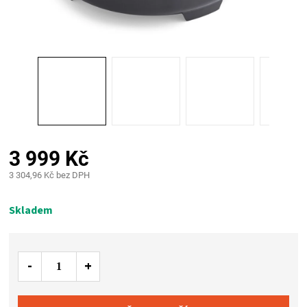
PALIVO
KOŘENÍ
A
OMÁČKY
NÁDOBÍ
3 999 Kč
3 304,96 Kč bez DPH
LODGE
Měrná
cena:
Skladem
VAKUOVAČKY
LEDNICE
NA