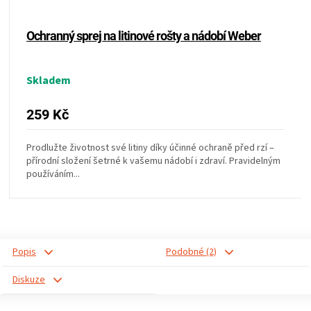
KOŠILE
Ochranný sprej na litinové rošty a nádobí Weber
VÍNO
DÁRKOVÉ
Skladem
259 Kč
POUKAZY
Prodlužte životnost své litiny díky účinné ochraně před rzí –
ZNAČKY
přírodní složení šetrné k vašemu nádobí i zdraví. Pravidelným
používáním...
MĚNA
(CZK)
Popis
Podobné (2)
PŘIHLÁŠENÍ
Diskuze