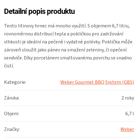
Detailní popis produktu
Tento litinovy hrnec má mnoho využití. S objemem 6,7 litru,
rovnoměrnou distribucí tepla a pokličkou pro zadržování
vlhkosti je ideální na pečeně i vydatné polévky. Poklička může
zároveň sloužit jako pánev na smažení zeleniny, či opečení
sendviče. Díky porcelánem smaltovanému povrchu se snadno
čistí.
Kategorie
:
Weber Gourmet BBQ System (GBS)
Záruka
:
2 roky
Objem
:
6,7 l
Značky
:
Weber