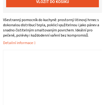
ZRÁNÍ
Všestranný pomocník do kuchyně: prostorný litinový hrnec s
MASA
dokonalou distribucí tepla, poklicí využitelnou i jako pánev a
snadno čistitelným smaltovaným povrchem. Ideální pro
VENKOVNÍ
pečeně, polévky i každodenní vaření bez kompromisů.
Detailní informace
KUCHYNĚ
KNIHY
O
GRILOVÁNÍ
HAVAJSKÉ