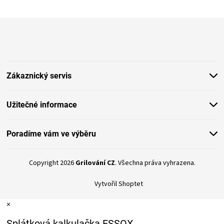
Z
á
p
a
t
Zákaznický servis
í
Užitečné informace
Poradíme vám ve výběru
Copyright 2026
Grilování CZ
. Všechna práva vyhrazena.
Vytvořil Shoptet
×
Splátková kalkulačka ESSOX