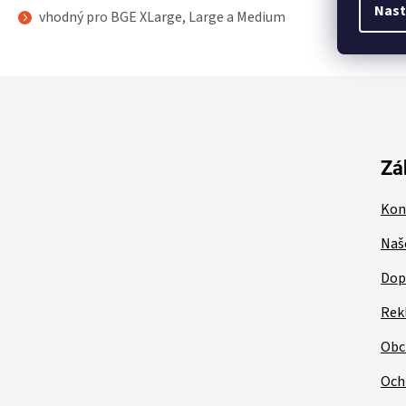
Nast
vhodný pro BGE XLarge, Large a Medium
Z
á
p
a
t
Zá
í
Kon
Naš
Dop
Rek
Obc
Och