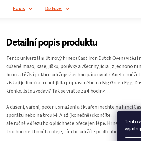
Popis
Diskuze
Detailní popis produktu
Tento univerzální litinový hrnec (Cast Iron Dutch Oven) vítězí 
dušené maso, kaše, jíšku, polévky a všechny jídla „z jednoho h
hrnci a těžká poklice udržuje všechnu páru uvnitř. Anebo můžet
získají jedinečnou chuť jídla připraveného na Big Green Egg. 
křehké. Jste zvědaví? Tak se vraťte za 4 hodiny…
A dušení, vaření, pečení, smažení a škvaření nechte na hrnci C
sporáku nebo na troubě. A až (konečně) skončíte… můžete hrn
Tento 
ale ručně v dřezu ho opláchnete přece jen lépe. Hrnec Duch Ove
vyjadřu
trochou rostlinného oleje, tím ho udržíte po dlouhou dobu v p