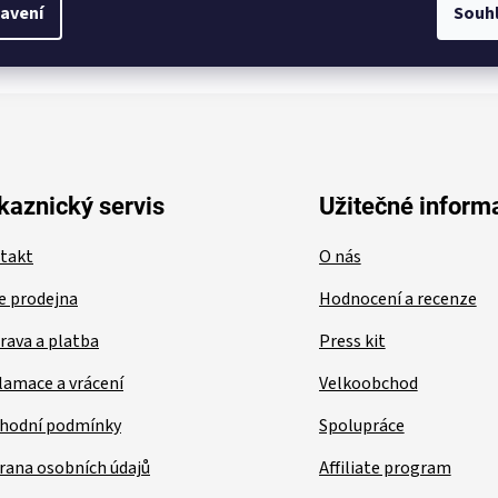
avení
Souh
kaznický servis
Užitečné inform
takt
O nás
e prodejna
Hodnocení a recenze
rava a platba
Press kit
lamace a vrácení
Velkoobchod
hodní podmínky
Spolupráce
rana osobních údajů
Affiliate program