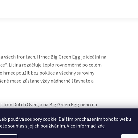
na všech frontách. Hrnec Big Green Egg je ideální na
rnce“. Litina rozděluje teplo rovnoměrně po celém
e hrnec použít bez poklice a všechny suroviny
Dušené maso zůstane vždy nádherně šťavnaté a
ast Iron Dutch Oven, a na Big Green Egg nebo na
ec Cast Iron Dutch Oven dát do myčky na nádobí,
web používá soubory cookie. Dalším procházením tohoto webu
n má objem 5,2 litrů. Jednou za čas ho potřete
jete souhlas s jejich používáním. Více informací
zde
.
erfektním stavu.