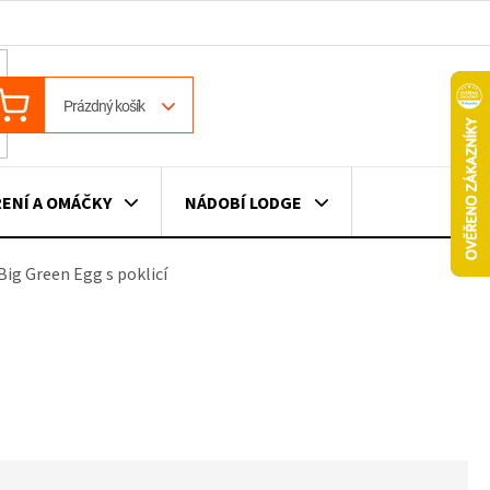
ÁKUPNÍ
Prázdný košík
OŠÍK
ENÍ A OMÁČKY
NÁDOBÍ LODGE
Big Green Egg s poklicí
ILE
VÍNO
DÁRKOVÉ POUKAZY