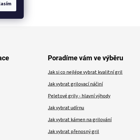
lasím
ace
Poradíme vám ve výběru
Jak si co nejlépe vybrat kvalitní gril
Jak vybrat grilovací náčiní
Peletové grily - hlavní výhody
Jak vybrat udírnu
Jak vybrat kámen na grilování
Jak vybrat přenosný gril