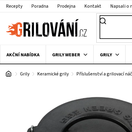
Přejít
Recepty
Poradna
Prodejna
Kontakt
Napsali o 
na
obsah
AKČNÍ NABÍDKA
GRILY WEBER
GRILY
Domů
Grily
Keramické grily
Příslušenství a grilovací ná
VAKUOVAČKY
LEDNICE NA ZRÁNÍ MASA
VEN