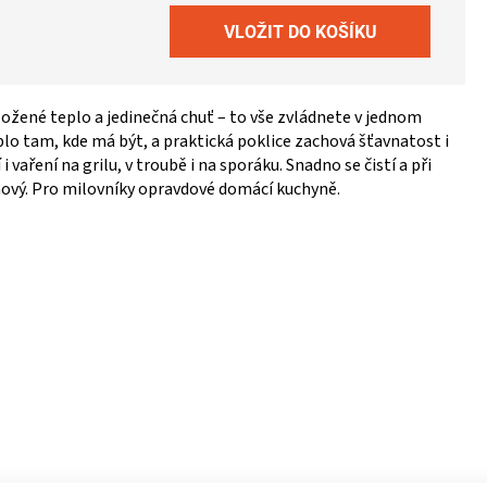
ožené teplo a jedinečná chuť – to vše zvládnete v jednom
eplo tam, kde má být, a praktická poklice zachová šťavnatost i
i vaření na grilu, v troubě i na sporáku. Snadno se čistí a při
 nový. Pro milovníky opravdové domácí kuchyně.