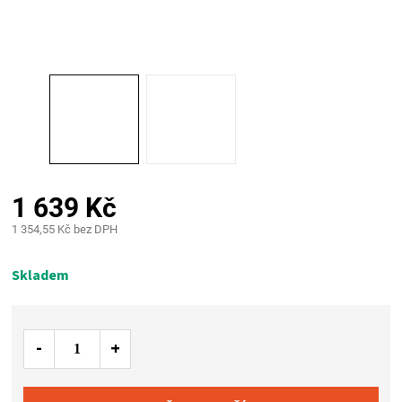
PALIVO
KOŘENÍ
A
OMÁČKY
NÁDOBÍ
1 639 Kč
1 354,55 Kč bez DPH
LODGE
Měrná
cena:
Skladem
VAKUOVAČKY
LEDNICE
NA