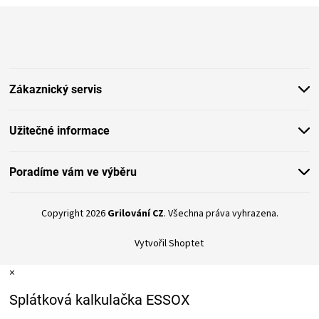
Z
á
p
a
t
Zákaznický servis
í
Užitečné informace
Poradíme vám ve výběru
Copyright 2026
Grilování CZ
. Všechna práva vyhrazena.
Vytvořil Shoptet
×
Splátková kalkulačka ESSOX