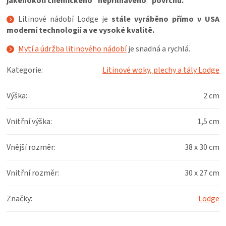
jakéhokoli chemického "nepřilnavého" povrchu.
Litinové nádobí Lodge je
stále vyráběno přímo v USA
moderní technologií a ve vysoké kvalitě.
Mytí a údržba litinového nádobí
je snadná a rychlá.
Kategorie
:
Litinové woky, plechy a tály Lodge
Výška
:
2 cm
Vnitřní výška
:
1,5 cm
Vnější rozměr
:
38 x 30 cm
Vnitřní rozměr
:
30 x 27 cm
Značky
:
Lodge