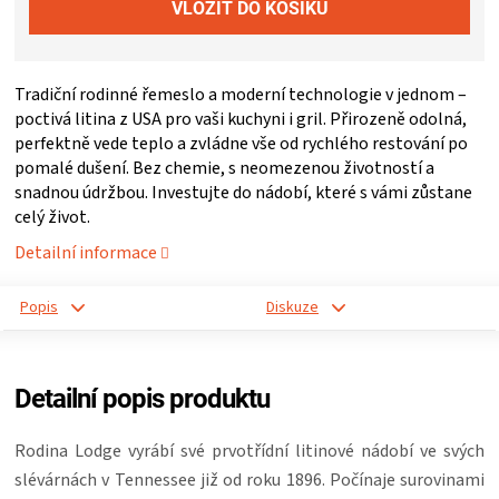
ZRÁNÍ
Tradiční rodinné řemeslo a moderní technologie v jednom –
MASA
poctivá litina z USA pro vaši kuchyni i gril. Přirozeně odolná,
perfektně vede teplo a zvládne vše od rychlého restování po
VENKOVNÍ
pomalé dušení. Bez chemie, s neomezenou životností a
snadnou údržbou. Investujte do nádobí, které s vámi zůstane
KUCHYNĚ
celý život.
Detailní informace
KNIHY
Popis
Diskuze
O
GRILOVÁNÍ
Detailní popis produktu
HAVAJSKÉ
Rodina Lodge vyrábí své prvotřídní litinové nádobí ve svých
slévárnách v Tennessee již od roku 1896. Počínaje surovinami