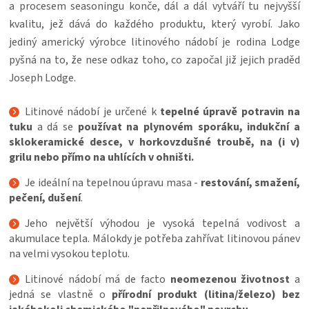
KOŠILE
a procesem seasoningu konče, dál a dál vytváří tu nejvyšší
kvalitu, jež dává do každého produktu, který vyrobí. Jako
jediný americký výrobce litinového nádobí je rodina Lodge
VÍNO
pyšná na to, že nese odkaz toho, co započal již jejich praděd
Joseph Lodge.
DÁRKOVÉ
Litinové nádobí je určené k
tepelné úpravě potravin na
POUKAZY
tuku
a dá se
používat na plynovém sporáku, indukční a
sklokeramické desce, v horkovzdušné troubě, na (i v)
ZNAČKY
grilu nebo přímo na uhlících v ohništi.
Je ideální na tepelnou úpravu masa -
restování, smažení,
MĚNA
pečení, dušení
.
Jeho největší výhodou je vysoká tepelná vodivost a
(CZK)
akumulace tepla. Málokdy je potřeba zahřívat litinovou pánev
na velmi vysokou teplotu.
PŘIHLÁŠENÍ
Litinové nádobí má de facto
neomezenou životnost
a
jedná se vlastně o
přírodní produkt (litina/železo) bez