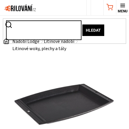
Přejít
NÁKUPNÍ
na
obsah
KOŠÍK
AKČNÍ
HLEDAT
NABÍDKA
Domů
Nádobí Lodge
Litinové nádobí
Litinové woky, plechy a tály
GRILY
WEBER
GRILY
UDÍRNY
PŘÍSLUŠENSTVÍ