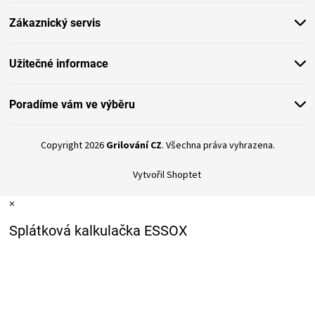
KOŠILE
t
Zákaznický servis
í
VÍNO
Užitečné informace
DÁRKOVÉ
Poradíme vám ve výběru
POUKAZY
Copyright 2026
Grilování CZ
. Všechna práva vyhrazena.
ZNAČKY
Vytvořil Shoptet
MĚNA
×
Splátková kalkulačka ESSOX
(CZK)
PŘIHLÁŠENÍ