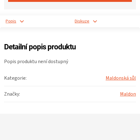
ZRÁNÍ
Popis
Diskuze
MASA
VENKOVNÍ
Detailní popis produktu
KUCHYNĚ
Popis produktu není dostupný
KNIHY
Kategorie
:
Maldonská sůl
O
Značky
:
Maldon
GRILOVÁNÍ
Z
á
HAVAJSKÉ
p
a