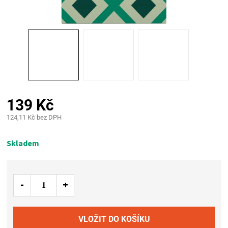
PALIVO
KOŘENÍ
A
OMÁČKY
139 Kč
NÁDOBÍ
124,11 Kč bez DPH
Měrná
LODGE
cena:
Skladem
VAKUOVAČKY
LEDNICE
NA