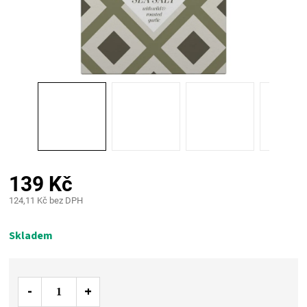
PALIVO
KOŘENÍ
A
OMÁČKY
NÁDOBÍ
139 Kč
LODGE
124,11 Kč bez DPH
Měrná
VAKUOVAČKY
cena:
Skladem
LEDNICE
NA