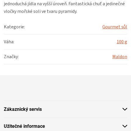
KOŠILE
jednoduchá jídla na vyšší úroveň. Fantastická chuť a jedinečné
vločky mořské soli ve tvaru pyramidy.
VÍNO
Kategorie
:
Gourmet sůl
DÁRKOVÉ
Váha
:
100 g
POUKAZY
Značky
:
Maldon
ZNAČKY
Z
MĚNA
á
p
(CZK)
a
t
Zákaznický servis
í
PŘIHLÁŠENÍ
Užitečné informace