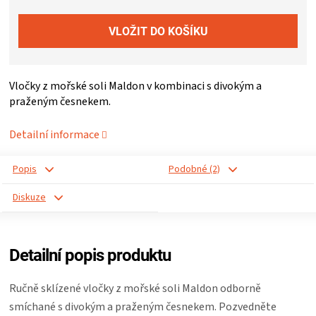
ZRÁNÍ
MASA
Vločky z mořské soli Maldon v kombinaci s divokým a
VENKOVNÍ
praženým česnekem.
Detailní informace
KUCHYNĚ
Popis
Podobné (2)
KNIHY
Diskuze
O
GRILOVÁNÍ
Detailní popis produktu
HAVAJSKÉ
Ručně sklízené vločky z mořské soli Maldon odborně
smíchané s divokým a praženým česnekem. Pozvedněte