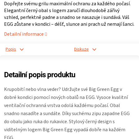
Dopřejte svému grilu maximální ochranu za každého počasí.
ZRÁNÍ
Elegantní černý obal s logem zaručí dlouhodobě zářivý
vzhled, perfektně padne a snadno se nasazuje i sundává. Váš
EGG zůstane v kondici – déšť, slunce ani prach už nemají šanci.
MASA
Detailní informace
VENKOVNÍ
Popis
Diskuze
KUCHYNĚ
Detailní popis produktu
KNIHY
Krupobití nebo vlna veder? Udržujte své Big Green Egg v
O
dobré kondici pomocí nových obalů na EGG. Vysoce kvalitní
ventilační ochranná vrstva odolá každému počasí. Obal
GRILOVÁNÍ
snadno nasadíte a sundáte. Díky suchému zipu zapadne EGG
do obalu jako ruka do rukavice. Stylový černý design s
HAVAJSKÉ
viditelným logem Big Green Egg vypadá dobře na každém
EGG.