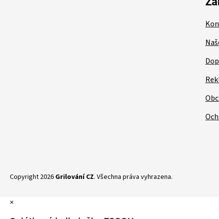
t
Zá
í
Kon
Naš
Dop
Rek
Obc
Och
Copyright 2026
Grilování CZ
. Všechna práva vyhrazena.
×