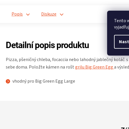
Popis
Diskuze
Tento 
vyjadřu
Nast
Detailní popis produktu
Pizza, pšeničný chleba, focaccia nebo lahodný jablečný koláč
sebe doma. Položte kámen na rošt
grilu Big Green Egg
a výsle
vhodný pro Big Green Egg Large
Z
á
p
a