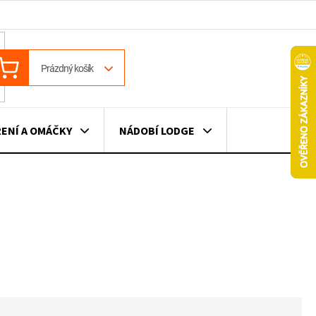
ÁKUPNÍ
Prázdný košík
OŠÍK
ENÍ A OMÁČKY
NÁDOBÍ LODGE
ILE
VÍNO
DÁRKOVÉ POUKAZY