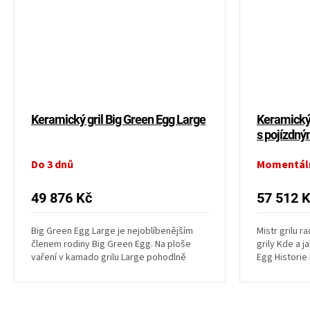
Keramický gril Big Green Egg Large
Keramický 
s pojízdn
Do 3 dnů
Momentál
49 876 Kč
57 512 
Big Green Egg Large je nejoblíbenějším
Mistr grilu 
členem rodiny Big Green Egg. Na ploše
grily Kde a j
vaření v kamado grilu Large pohodlně
Egg Historie
připravíte...