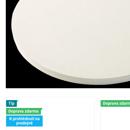
Tip
Doprava zdar
Doprava zdarma
K prohlédnutí na
prodejně