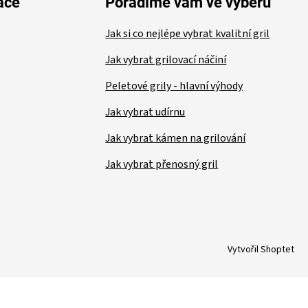
ace
Poradíme vám ve výběru
Jak si co nejlépe vybrat kvalitní gril
Jak vybrat grilovací náčiní
Peletové grily - hlavní výhody
Jak vybrat udírnu
Jak vybrat kámen na grilování
Jak vybrat přenosný gril
Vytvořil Shoptet