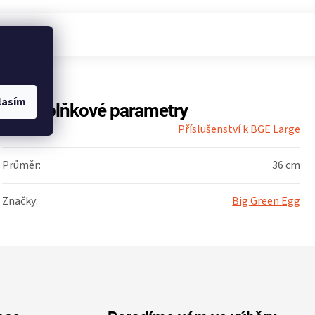
lasím
Doplňkové parametry
Kategorie
:
Příslušenství k BGE Large
Průměr
:
36 cm
Značky
:
Big Green Egg