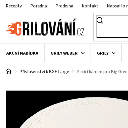
Přejít
Recepty
Poradna
Prodejna
Kontakt
Napsali o 
na
obsah
AKČNÍ NABÍDKA
GRILY WEBER
GRILY
Domů
Příslušenství k BGE Large
Pečící kámen pro Big Gree
VAKUOVAČKY
LEDNICE NA ZRÁNÍ MASA
VEN