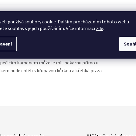
web používá soubory cookie. Dalším procházením tohoto webu
jete souhlas s jejich používáním. Více informací
zde
.
avení
Souh
: s pečícím kamenem můžete mít pekárnu přímo u
dkem bude chléb s křupavou kůrkou a křehká pizza.