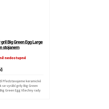
gril Big Green Egg Large
ým stojanem
ně nedostupné
Kč
radí Představujeme keramické
ak se vyrábí grily Big Green
 Big Green Egg Všechny rady