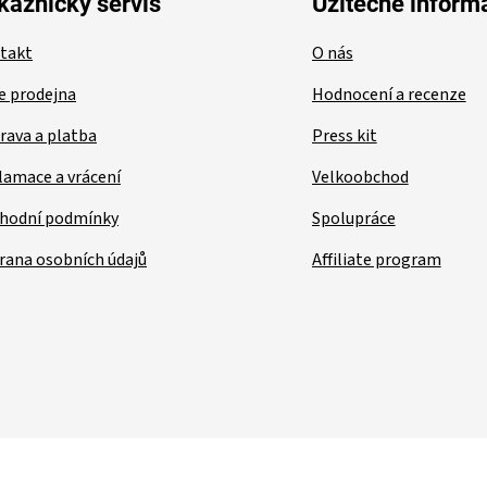
kaznický servis
Užitečné inform
takt
O nás
e prodejna
Hodnocení a recenze
rava a platba
Press kit
lamace a vrácení
Velkoobchod
hodní podmínky
Spolupráce
rana osobních údajů
Affiliate program