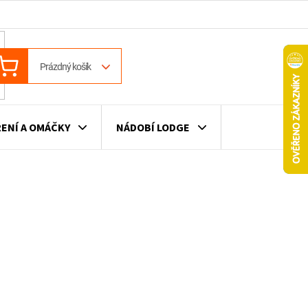
ÁKUPNÍ
Prázdný košík
OŠÍK
ENÍ A OMÁČKY
NÁDOBÍ LODGE
ILE
VÍNO
DÁRKOVÉ POUKAZY