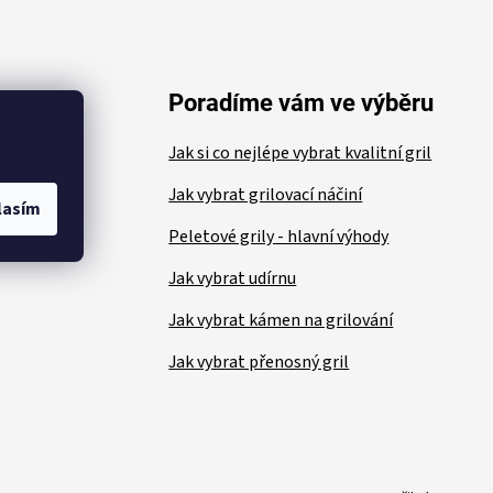
ace
Poradíme vám ve výběru
Jak si co nejlépe vybrat kvalitní gril
Jak vybrat grilovací náčiní
lasím
Peletové grily - hlavní výhody
Jak vybrat udírnu
Jak vybrat kámen na grilování
Jak vybrat přenosný gril