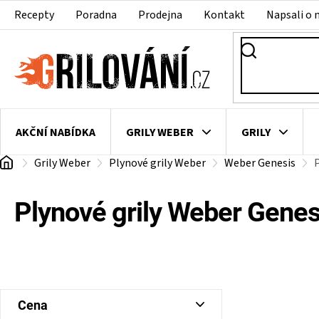
Přejít
Recepty
Poradna
Prodejna
Kontakt
Napsali o 
na
obsah
AKČNÍ NABÍDKA
GRILY WEBER
GRILY
Domů
Grily Weber
Plynové grily Weber
Weber Genesis
P
VAKUOVAČKY
LEDNICE NA ZRÁNÍ MASA
VEN
Plynové grily Weber Genes
P
Cena
o