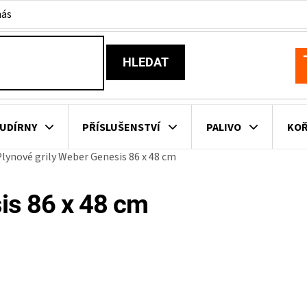
nás
HLEDAT
N
K
UDÍRNY
PŘÍSLUŠENSTVÍ
PALIVO
KOŘ
lynové grily Weber Genesis 86 x 48 cm
KOVNÍ KUCHYNĚ
KNIHY O GRILOVÁNÍ
HAVAJSKÉ KOŠ
is 86 x 48 cm
ZNAČKY