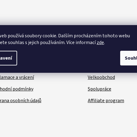
kaznický servis
Užitečné inform
web používá soubory cookie. Dalším procházením tohoto webu
takt
O nás
jete souhlas s jejich používáním. Více informací
zde
.
e prodejna
Hodnocení a recenze
avení
Souh
rava a platba
Press kit
lamace a vrácení
Velkoobchod
hodní podmínky
Spolupráce
rana osobních údajů
Affiliate program