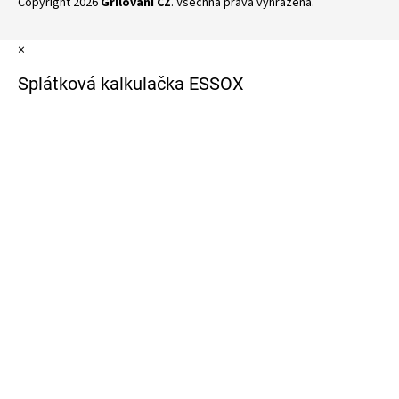
Copyright 2026
Grilování CZ
. Všechna práva vyhrazena.
×
Splátková kalkulačka ESSOX