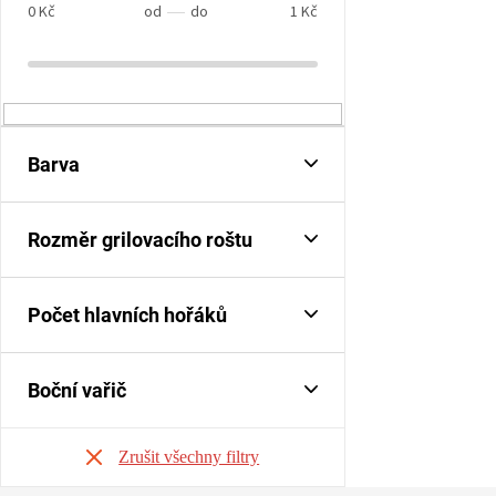
s
0
Kč
1
Kč
t
r
a
n
n
í
Barva
p
a
n
Rozměr grilovacího roštu
e
l
Počet hlavních hořáků
Boční vařič