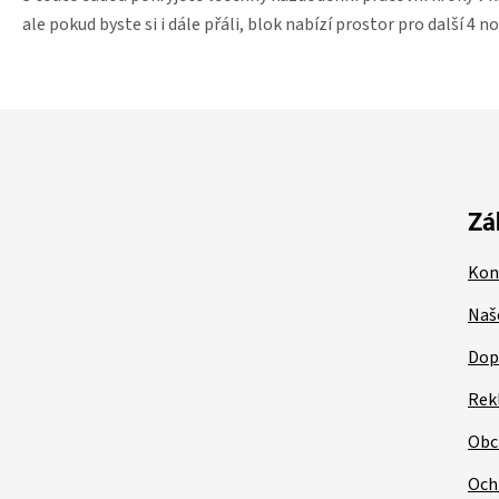
ale pokud byste si i dále přáli, blok nabízí prostor pro další 4 no
Z
á
p
a
t
Zá
í
Kon
Naš
Dop
Rek
Obc
Och