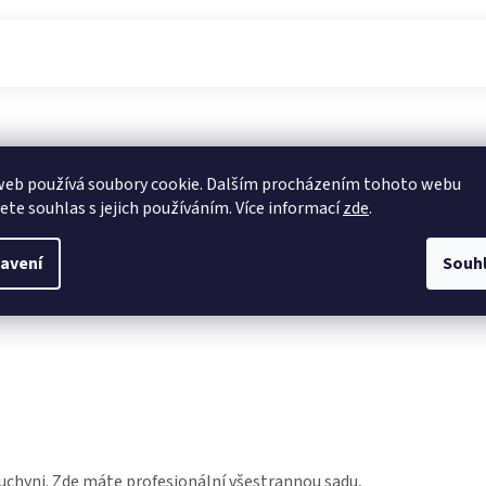
web používá soubory cookie. Dalším procházením tohoto webu
jete souhlas s jejich používáním. Více informací
zde
.
bal:
avení
Souh
uchyni. Zde máte profesionální všestrannou sadu,