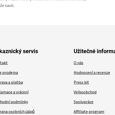
že navíc.
kaznický servis
Užitečné inform
takt
O nás
e prodejna
Hodnocení a recenze
rava a platba
Press kit
lamace a vrácení
Velkoobchod
hodní podmínky
Spolupráce
rana osobních údajů
Affiliate program