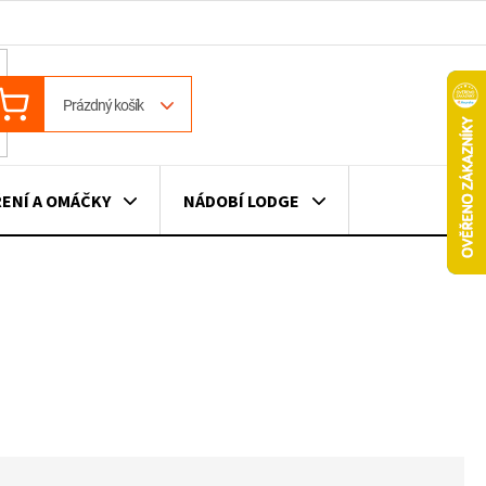
ÁKUPNÍ
Prázdný košík
OŠÍK
ENÍ A OMÁČKY
NÁDOBÍ LODGE
ILE
VÍNO
DÁRKOVÉ POUKAZY