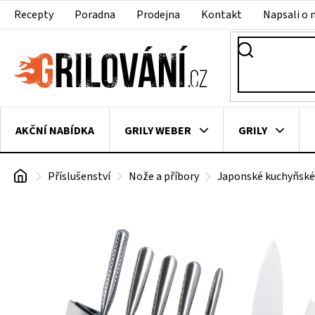
Přejít
Recepty
Poradna
Prodejna
Kontakt
Napsali o 
na
obsah
AKČNÍ NABÍDKA
GRILY WEBER
GRILY
Domů
Příslušenství
Nože a příbory
Japonské kuchyňské
VAKUOVAČKY
LEDNICE NA ZRÁNÍ MASA
VEN