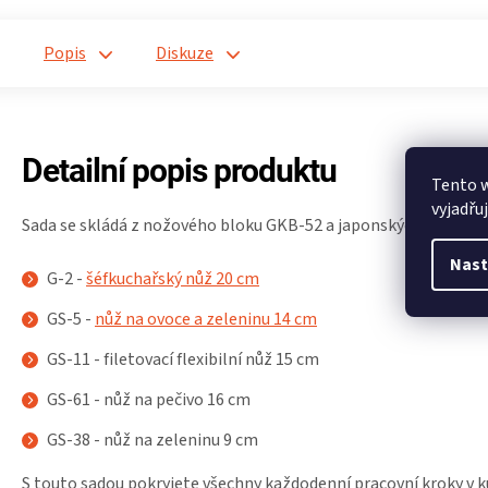
Popis
Diskuze
Detailní popis produktu
Tento 
vyjadřu
Sada se skládá z nožového bloku GKB-52 a japonských nožů Glo
Nast
G-2 -
šéfkuchařský nůž 20 cm
GS-5 -
nůž na ovoce a zeleninu 14 cm
GS-11 - filetovací flexibilní nůž 15 cm
GS-61 - nůž na pečivo 16 cm
GS-38 - nůž na zeleninu 9 cm
S touto sadou pokryjete všechny každodenní pracovní kroky v k