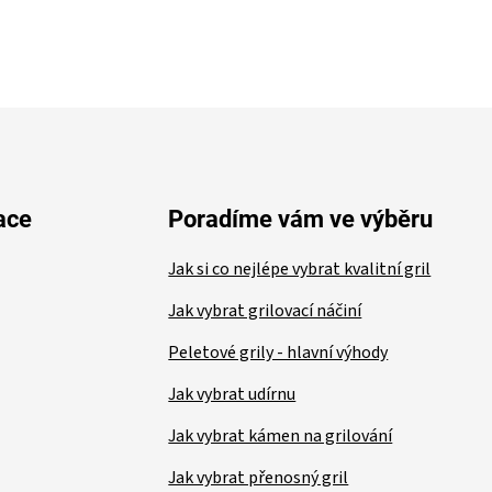
ace
Poradíme vám ve výběru
Jak si co nejlépe vybrat kvalitní gril
Jak vybrat grilovací náčiní
Peletové grily - hlavní výhody
Jak vybrat udírnu
Jak vybrat kámen na grilování
Jak vybrat přenosný gril