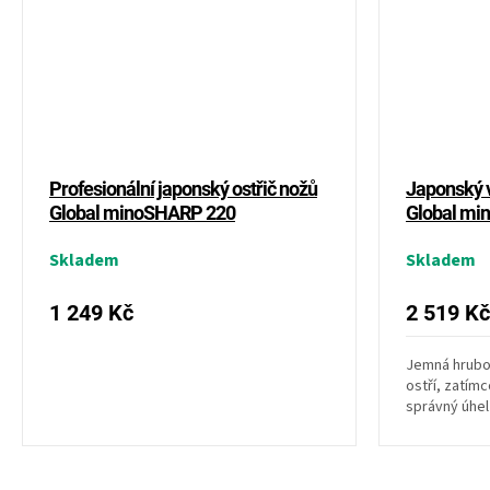
Profesionální japonský ostřič nožů
Japonský 
Global minoSHARP 220
Global mi
Skladem
Skladem
1 249 Kč
2 519 Kč
Jemná hrubos
ostří, zatím
správný úhel
začátečníkům