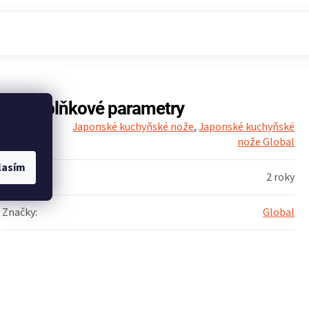
Doplňkové parametry
Japonské kuchyňské nože
,
Japonské kuchyňské
Kategorie
:
nože Global
lasím
Záruka
:
2 roky
Značky
:
Global