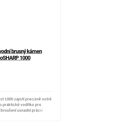
vodní brusný kámen
noSHARP 1000
t 1000 zajistí precizně ostré
co praktické vodítko pro
 broušení usnadní práci i
....