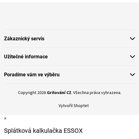
Z
á
p
a
t
Zákaznický servis
í
Užitečné informace
Poradíme vám ve výběru
Copyright 2026
Grilování CZ
. Všechna práva vyhrazena.
Vytvořil Shoptet
×
Splátková kalkulačka ESSOX