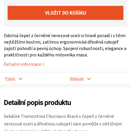
ZRÁNÍ
MASA
Odolná čepel z černěné nerezové oceli si hravě poradí i s těmi
VENKOVNÍ
nejtěžšími kostmi, zatímco ergonomická dřevěná rukojeť
zajistí pohodlí a pevný úchop. Spojení robustnosti, elegance a
praktičnosti pro každého milovníka masa.
KUCHYNĚ
Detailní informace
KNIHY
Popis
Diskuze
O
Detailní popis produktu
GRILOVÁNÍ
Sekáček Tramontina Churrasco Black s čepelí z černěné
HAVAJSKÉ
nerezové oceli a dřevěnou rukojetí vám pomůže s obtížným