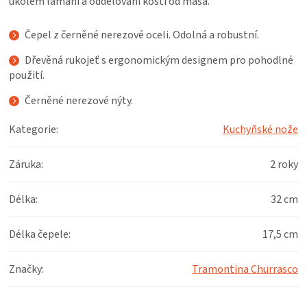
úkolem lámání a oddělování kostí od masa.
KOŠILE
Čepel z černěné nerezové oceli. Odolná a robustní.
VÍNO
Dřevěná rukojeť s ergonomickým designem pro pohodlné
použití.
DÁRKOVÉ
Černěné nerezové nýty.
POUKAZY
Kategorie
:
Kuchyňské nože
ZNAČKY
Záruka
:
2 roky
MĚNA
Délka
:
32 cm
(CZK)
Délka čepele
:
17,5 cm
PŘIHLÁŠENÍ
Značky
:
Tramontina Churrasco