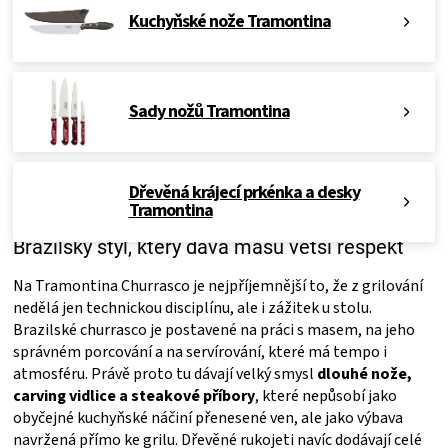
Kuchyňské nože Tramontina
Sady nožů Tramontina
Dřevěná krájecí prkénka a desky
Tramontina
Brazilský styl, který dává masu větší respekt
Na Tramontina Churrasco je nejpříjemnější to, že z grilování
nedělá jen technickou disciplínu, ale i zážitek u stolu.
Brazilské churrasco je postavené na práci s masem, na jeho
správném porcování a na servírování, které má tempo i
atmosféru. Právě proto tu dávají velký smysl
dlouhé nože,
carving vidlice a steakové příbory
, které nepůsobí jako
obyčejné kuchyňské náčiní přenesené ven, ale jako výbava
navržená přímo ke grilu. Dřevěné rukojeti navíc dodávají celé