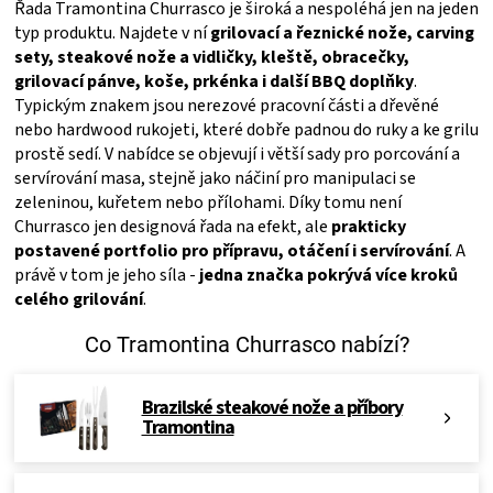
Řada Tramontina Churrasco je široká a nespoléhá jen na jeden
KOŠILE
typ produktu. Najdete v ní
grilovací a řeznické nože, carving
sety, steakové nože a vidličky, kleště, obracečky,
VÍNO
grilovací pánve, koše, prkénka i další BBQ doplňky
.
Typickým znakem jsou nerezové pracovní části a dřevěné
DÁRKOVÉ
nebo hardwood rukojeti, které dobře padnou do ruky a ke grilu
prostě sedí. V nabídce se objevují i větší sady pro porcování a
servírování masa, stejně jako náčiní pro manipulaci se
POUKAZY
zeleninou, kuřetem nebo přílohami. Díky tomu není
Churrasco jen designová řada na efekt, ale
prakticky
ZNAČKY
postavené portfolio pro přípravu, otáčení i servírování
. A
právě v tom je jeho síla -
jedna značka pokrývá více kroků
celého grilování
.
MĚNA
Co Tramontina Churrasco nabízí?
(CZK)
Brazilské steakové nože a příbory
PŘIHLÁŠENÍ
Tramontina