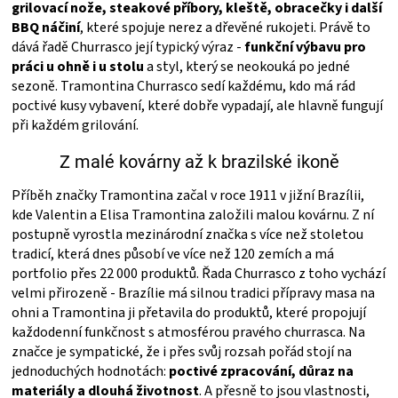
PALIVO
grilovací nože, steakové příbory, kleště, obracečky i další
BBQ náčiní
, které spojuje nerez a dřevěné rukojeti. Právě to
dává řadě Churrasco její typický výraz -
funkční výbavu pro
KOŘENÍ
práci u ohně i u stolu
a styl, který se neokouká po jedné
sezoně. Tramontina Churrasco sedí každému, kdo má rád
A
poctivé kusy vybavení, které dobře vypadají, ale hlavně fungují
při každém grilování.
OMÁČKY
Z malé kovárny až k brazilské ikoně
NÁDOBÍ
Příběh značky Tramontina začal v roce 1911 v jižní Brazílii,
kde Valentin a Elisa Tramontina založili malou kovárnu. Z ní
postupně vyrostla mezinárodní značka s více než stoletou
LODGE
tradicí, která dnes působí ve více než 120 zemích a má
portfolio přes 22 000 produktů. Řada Churrasco z toho vychází
VAKUOVAČKY
velmi přirozeně - Brazílie má silnou tradici přípravy masa na
ohni a Tramontina ji přetavila do produktů, které propojují
každodenní funkčnost s atmosférou pravého churrasca. Na
LEDNICE
značce je sympatické, že i přes svůj rozsah pořád stojí na
jednoduchých hodnotách:
poctivé zpracování, důraz na
NA
materiály a dlouhá životnost
. A přesně to jsou vlastnosti,