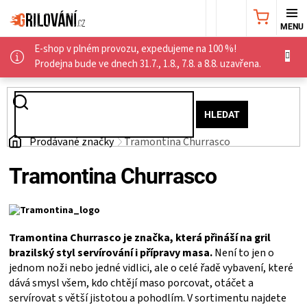
Přejít
NÁKUPNÍ
na
obsah
E-shop v plném provozu, expedujeme na 100 %!
KOŠÍK
AKČNÍ
Prodejna bude ve dnech 31.7., 1.8., 7.8. a 8.8. uzavřena.
NABÍDKA
HLEDAT
GRILY
Domů
Prodávané značky
Tramontina Churrasco
WEBER
Tramontina Churrasco
GRILY
UDÍRNY
Tramontina Churrasco je značka, která přináší na gril
brazilský styl servírování i přípravy masa.
Není to jen o
jednom noži nebo jedné vidlici, ale o celé řadě vybavení, které
PŘÍSLUŠENSTVÍ
dává smysl všem, kdo chtějí maso porcovat, otáčet a
servírovat s větší jistotou a pohodlím. V sortimentu najdete