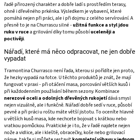
řadě přirozený charakter a dobře ladí s prostředím terasy,
ohně i dřevěného prkénka. Výsledkem je vybavení, které
pomáhá nejen při práci, ale i při dojmu z celého servírování. A
přesně to je na Churrascu silné -
užitná funkce a styl jdou
ruku v ruce
a grilování díky tomu působí
uceleněji a
poctivěji
.
Nářadí, které má něco odpracovat, ne jen dobře
vypadat
Tramontina Churrasco není řada, kterou si pořídíte jen proto,
že hezky vypadá na fotce. U těchto produktů je znát, že mají
fungovat v praxi - při otáčení masa, porcování větších kusů i
při každodenním používání během sezony. Kombinace
nerezové oceli a odolných dřevěných rukojetí
dává smysl
nejen vizuálně, ale i funkčně. Nářadí dobře sedí v ruce, působí
pevně a při práci u roštu máte větší jistotu. To oceníte hlavně
u větších kusů masa, kde nechcete bojovat s krátkou nebo
vratkou pomůckou. Praktické je i to, že v řadě najdete nejen
nože a vidlice, ale i kleště, obracečky, koše nebo grilovací
pánve, takže si můžete sestavit
kompletní výbavu v jednom