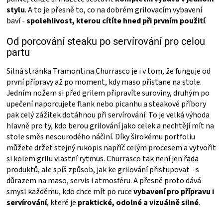
stylu
. A to je přesně to, co na dobrém grilovacím vybavení
baví -
spolehlivost, kterou cítíte hned při prvním použití
.
Od porcování steaku po servírování pro celou
partu
Silná stránka Tramontina Churrasco je i v tom, že funguje od
první přípravy až po moment, kdy maso přistane na stole.
Jedním nožem si před grilem připravíte suroviny, druhým po
upečení naporcujete flank nebo picanhu a steakové příbory
pak celý zážitek dotáhnou při servírování. To je velká výhoda
hlavně pro ty, kdo berou grilování jako celek a nechtějí mít na
stole směs nesourodého náčiní. Díky širokému portfoliu
můžete držet stejný rukopis napříč celým procesem a vytvořit
si kolem grilu vlastní rytmus. Churrasco tak není jen řada
produktů, ale spíš způsob, jak ke grilování přistupovat - s
důrazem na maso, servis i atmosféru. A přesně proto dává
smysl každému, kdo chce mít po ruce
vybavení pro přípravu i
servírování
, které je
praktické, odolné a vizuálně silné
.