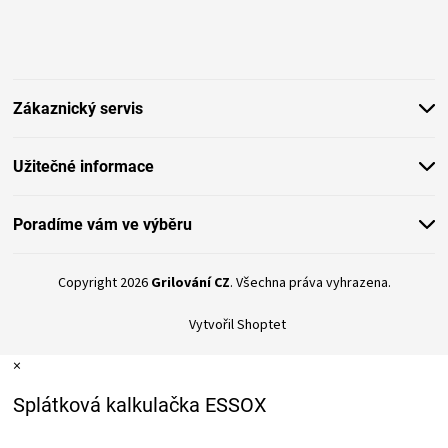
Z
s
á
u
p
a
t
Zákaznický servis
í
Užitečné informace
Poradíme vám ve výběru
Copyright 2026
Grilování CZ
. Všechna práva vyhrazena.
Vytvořil Shoptet
×
Splátková kalkulačka ESSOX