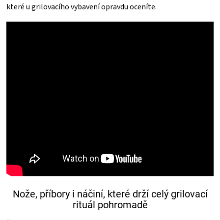
které u grilovacího vybavení opravdu oceníte.
ZRÁNÍ
MASA
VENKOVNÍ
KUCHYNĚ
KNIHY
O
GRILOVÁNÍ
Nože, příbory i náčiní, které drží celý grilovací
HAVAJSKÉ
rituál pohromadě